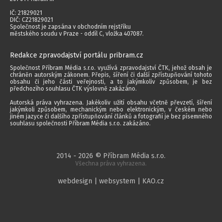
IČ: 21829021
DIČ: CZ21829021
Společnost je zapsána v obchodním rejstříku
městského soudu v Praze - oddíl C, vložka 407087.
Redakce zpravodajství portálu pribram.cz
Společnost Příbram Média s.r.o. využívá zpravodajství ČTK, jehož obsah je
chráněn autorským zákonem. Přepis, šíření či další zpřístupňování tohoto
obsahu či jeho části veřejnosti, a to jakýmkoliv způsobem, je bez
předchozího souhlasu ČTK výslovně zakázáno.
Autorská práva vyhrazena. Jakékoliv užití obsahu včetně převzetí, šíření
jakýmkoli způsobem, mechanickým nebo elektronickým, v českém nebo
jiném jazyce či dalšího zpřístupňování článků a fotografií je bez písemného
souhlasu společnosti Příbram Média s.r.o. zakázáno.
2014 - 2026 © Příbram Média s.r.o.
Všechna práva vyhrazena.
webdesign | websystem | KAO.cz