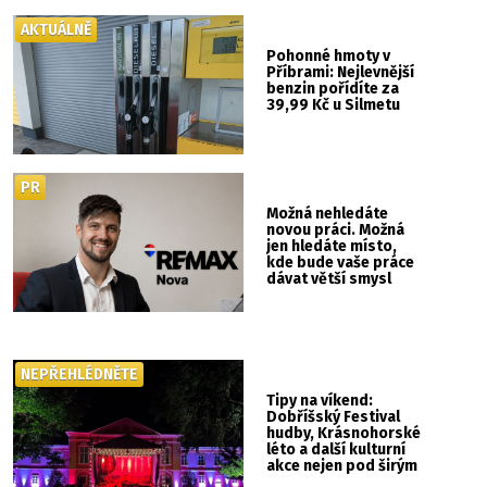
AKTUÁLNĚ
Pohonné hmoty v
Příbrami: Nejlevnější
benzin pořídíte za
39,99 Kč u Silmetu
PR
Možná nehledáte
novou práci. Možná
jen hledáte místo,
kde bude vaše práce
dávat větší smysl
NEPŘEHLÉDNĚTE
Tipy na víkend:
Dobříšský Festival
hudby, Krásnohorské
léto a další kulturní
akce nejen pod širým
nebem