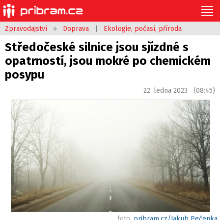
Zpravodajství
»
Doprava
|
Ekologie, počasí, příroda
Středočeské silnice jsou sjízdné s
opatrností, jsou mokré po chemickém
posypu
22. ledna 2023 (08:45)
foto:
pribram.cz/Jakub Pečenka