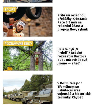
SPORT
Příbram ovládnou
překážky! Obstacle
Race 3.3 míří na
rekordní účast a
propojí Nový rybník
se Svatou Horou
POZNÁVÁME BRDY
Už jste byli „V
Prdeli“? Brdské
rozcestí u Bártova
dubu má své lidové
jméno — a teď i
vlastní cedulku
V Rožmitále pod
Třemšínem se
uskuteční sraz
vojenské a historické
techniky. Chybět
nebude kaskadérská
show ani hudba