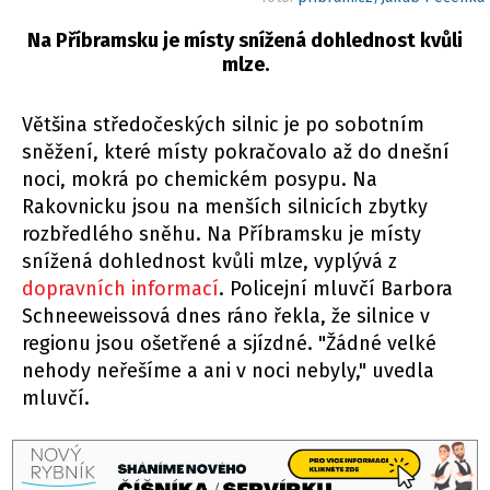
Na Příbramsku je místy snížená dohlednost kvůli
mlze.
Většina středočeských silnic je po sobotním
sněžení, které místy pokračovalo až do dnešní
noci, mokrá po chemickém posypu. Na
Rakovnicku jsou na menších silnicích zbytky
rozbředlého sněhu. Na Příbramsku je místy
snížená dohlednost kvůli mlze, vyplývá z
dopravních informací
. Policejní mluvčí Barbora
Schneeweissová dnes ráno řekla, že silnice v
regionu jsou ošetřené a sjízdné. "Žádné velké
nehody neřešíme a ani v noci nebyly," uvedla
mluvčí.