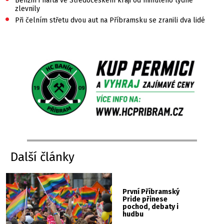
Benzin i nafta ve Středočeském kraji od minulého týdne
zlevnily
•
Při čelním střetu dvou aut na Příbramsku se zranili dva lidé
Další články
První Příbramský
Pride přinese
pochod, debaty i
hudbu