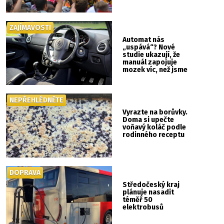
ZAJÍMAVOSTI
Automat nás
„uspává“? Nové
studie ukazují, že
manuál zapojuje
mozek víc, než jsme
si mysleli
NEPŘEHLÉDNĚTE
Vyrazte na borůvky.
Doma si upečte
voňavý koláč podle
rodinného receptu
DOPRAVA
Středočeský kraj
plánuje nasadit
téměř 50
elektrobusů