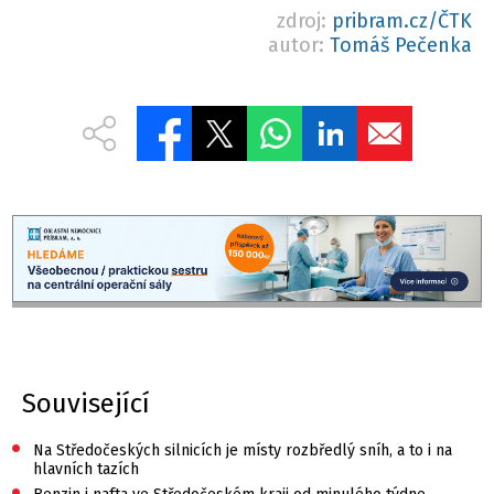
zdroj:
pribram.cz/ČTK
autor:
Tomáš Pečenka
Související
•
Na Středočeských silnicích je místy rozbředlý sníh, a to i na
hlavních tazích
•