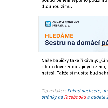
pokud během teplého podzimu s
dlouhou zimu.
Naše babičky také říkávaly:
„
Čím
cibulí dovezenou z jiných zemí,
neřeší. Takže si musíte buď se
Tip redakce:
Pokud nechcete, aby
stránky na
Facebooku
a budete 2