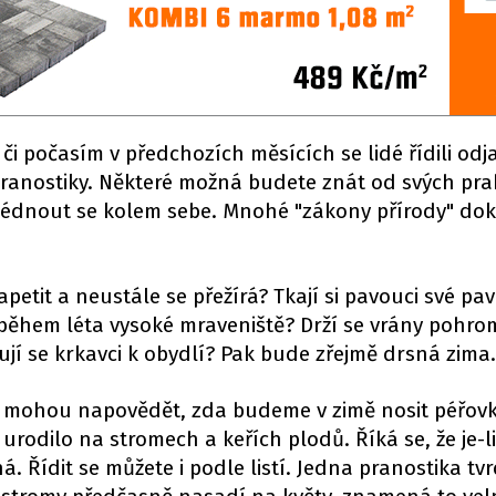
či počasím v předchozích měsících se lidé řídili odja
 pranostiky. Některé možná budete znát od svých pra
zhlédnout se kolem sebe. Mnohé "zákony přírody" do
petit a neustále se přežírá? Tkají si pavouci své pa
i během léta vysoké mraveniště? Drží se vrány pohr
hují se krkavci k obydlí? Pak bude zřejmě drsná zima.
nám mohou napovědět, zda budeme v zimě nosit péřov
s urodilo na stromech a keřích plodů. Říká se, že je-l
Řídit se můžete i podle listí. Jedna pranostika tvrd