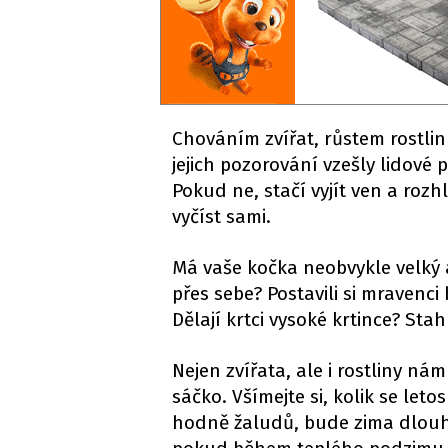
Chováním zvířat, růstem rostlin 
jejich pozorování vzešly lidové
Pokud ne, stačí vyjít ven a ro
vyčíst sami.
Má vaše kočka neobvykle velký a
přes sebe? Postavili si mravenc
Dělají krtci vysoké krtince? Sta
Nejen zvířata, ale i rostliny 
sáčko. Všímejte si, kolik se leto
hodně žaludů, bude zima dlouhá. 