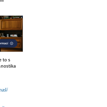
mi
e to s
anostika
naší