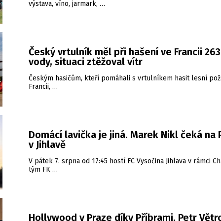
výstava, víno, jarmark, …
Český vrtulník měl při hašení ve Francii 26
vody, situaci ztěžoval vítr
Českým hasičům, kteří pomáhali s vrtulníkem hasit lesní pož
Francii, …
Domácí lavička je jiná. Marek Nikl čeká na
v Jihlavě
V pátek 7. srpna od 17:45 hostí FC Vysočina Jihlava v rámci Ch
tým FK …
Hollywood v Praze díky Příbrami. Petr Větr