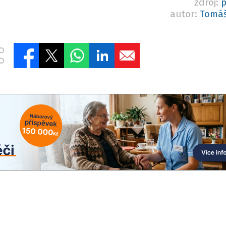
zdroj:
p
autor:
Tomáš