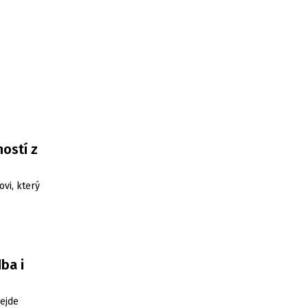
ostí z
ovi, který
ba i
ejde