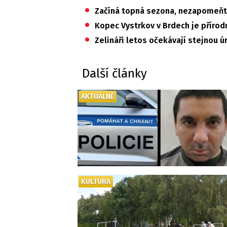
•
Začíná topná sezona, nezapomeňt
•
Kopec Vystrkov v Brdech je příro
•
Zelináři letos očekávají stejnou ú
Další články
AKTUÁLNĚ
KULTURA