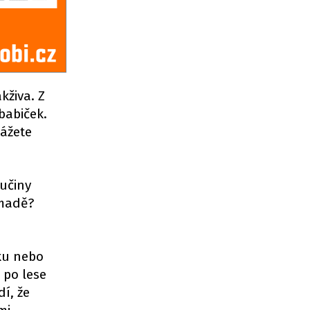
kživa. Z
babiček.
kážete
vučiny
omadě?
ku nebo
i po lese
í, že