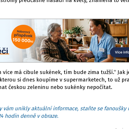
tromy předčasně nasadí na květy, znamená to vel
 více má cibule sukének, tím bude zima tužší.“ Jak j
 kterou si dnes koupíme v supermarketech, to už pr
hnat českou zeleninu nebo sukénky nepočítat.
 vám unikly aktuální informace, staňte se fanoušky 
4 hodin denně v obraze.