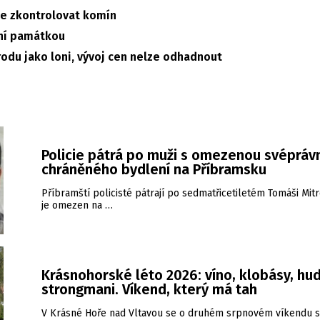
e zkontrolovat komín
dní památkou
rodu jako loni, vývoj cen nelze odhadnout
Policie pátrá po muži s omezenou svéprávn
chráněného bydlení na Příbramsku
Příbramští policisté pátrají po sedmatřicetiletém Tomáši Mitr
je omezen na …
Krásnohorské léto 2026: víno, klobásy, hud
strongmani. Víkend, který má tah
V Krásné Hoře nad Vltavou se o druhém srpnovém víkendu s