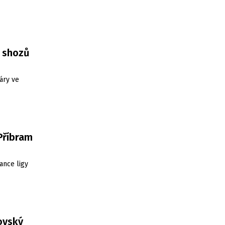
3 shozů
áry ve
 Příbram
ance ligy
ovský