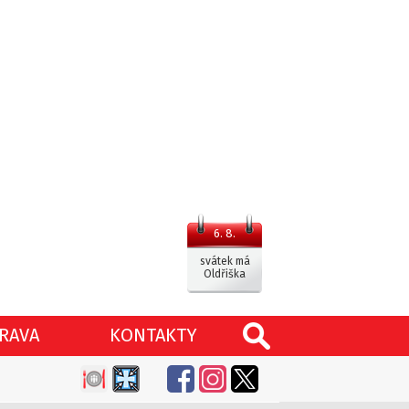
6. 8.
svátek má
Oldřiška
RAVA
KONTAKTY