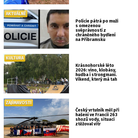
AKTUÁLNĚ
Policie pátrá po muži
s omezenou
svéprávností z
chráněného bydlení
na Příbramsku
KULTURA
Krásnohorské léto
2026: víno, klobásy,
hudba i strongmani.
Víkend, který má tah
ZAJÍMAVOSTI
Český vrtulník měl při
hašení ve Francii 263
shozů vody, situaci
ztěžoval vítr