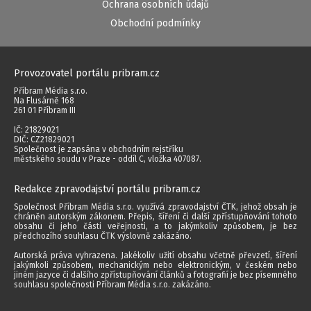
Ochrana osobních údajů
Obchodní podmínky
Provozovatel portálu pribram.cz
Příbram Média s.r.o.
Na Flusárně 168
261 01 Příbram III
IČ: 21829021
DIČ: CZ21829021
Společnost je zapsána v obchodním rejstříku
městského soudu v Praze - oddíl C, vložka 407087.
Redakce zpravodajství portálu pribram.cz
Společnost Příbram Média s.r.o. využívá zpravodajství ČTK, jehož obsah je
chráněn autorským zákonem. Přepis, šíření či další zpřístupňování tohoto
obsahu či jeho části veřejnosti, a to jakýmkoliv způsobem, je bez
předchozího souhlasu ČTK výslovně zakázáno.
Autorská práva vyhrazena. Jakékoliv užití obsahu včetně převzetí, šíření
jakýmkoli způsobem, mechanickým nebo elektronickým, v českém nebo
jiném jazyce či dalšího zpřístupňování článků a fotografií je bez písemného
souhlasu společnosti Příbram Média s.r.o. zakázáno.