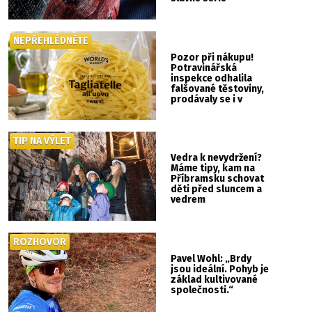
NEPŘEHLÉDNĚTE
Pozor při nákupu!
Potravinářská
inspekce odhalila
falšované těstoviny,
prodávaly se i v
Albertu
TIP NA VÝLET
Vedra k nevydržení?
Máme tipy, kam na
Příbramsku schovat
děti před sluncem a
vedrem
ROZHOVOR
Pavel Wohl: „Brdy
jsou ideální. Pohyb je
základ kultivované
společnosti.“