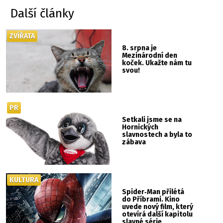
Další články
ZVÍŘATA
8. srpna je
Mezinárodní den
koček. Ukažte nám tu
svou!
PR
Setkali jsme se na
Hornických
slavnostech a byla to
zábava
KULTURA
Spider‑Man přilétá
do Příbrami. Kino
uvede nový film, který
otevírá další kapitolu
slavné série