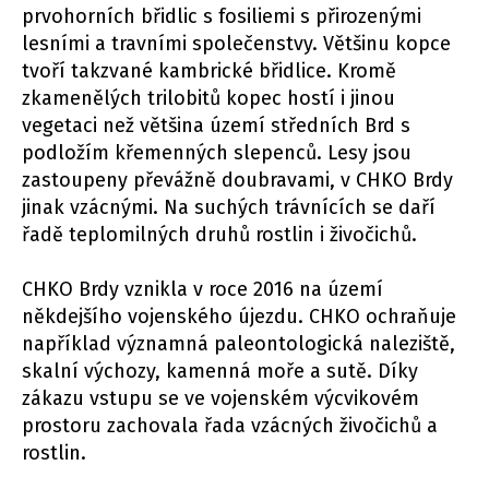
prvohorních břidlic s fosiliemi s přirozenými
lesními a travními společenstvy. Většinu kopce
tvoří takzvané kambrické břidlice. Kromě
zkamenělých trilobitů kopec hostí i jinou
vegetaci než většina území středních Brd s
podložím křemenných slepenců. Lesy jsou
zastoupeny převážně doubravami, v CHKO Brdy
jinak vzácnými. Na suchých trávnících se daří
řadě teplomilných druhů rostlin i živočichů.
CHKO Brdy vznikla v roce 2016 na území
někdejšího vojenského újezdu. CHKO ochraňuje
například významná paleontologická naleziště,
skalní výchozy, kamenná moře a sutě. Díky
zákazu vstupu se ve vojenském výcvikovém
prostoru zachovala řada vzácných živočichů a
rostlin.