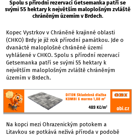
Spolu s přírodní rezervací Getsemanka patří se
svými 55 hektary k největším maloplošným zvláště
chráněným územím v Brdech.
Kopec Vystrkov v Chráněné krajinné oblasti
(CHKO) Brdy je již rok přírodní památkou. Jde o
dvanácté maloplošné chráněné území
vyhlášené v CHKO. Spolu s přírodní rezervací
Getsemanka patří se svými 55 hektary k
největším maloplošným zvláště chráněným
územím v Brdech.
Na kopci mezi Ohrazenickým potokem a
Litavkou se potkává neživá příroda v podobě