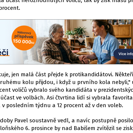
a účast nerozhodnutých voličů, tak by zisk hlasů p
 procent.
kuje, jen malá část přejde k protikandidátovi. Někteř
uhému kolu přijdou, i když u prvního kola nebyli,"
cent voličů vybralo svého kandidáta v prezidentský
čast ve volbách. Asi čtvrtina lidí si vybrala favorita
a v posledním týdnu a 12 procent až v den voleb.
oby Pavel soustavně vedl, a navíc postupně posilo
oňského 6. prosince by nad Babišem zvítězil se zis