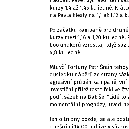
naopak. Pavel byl favoritem sá
kurzy 1,4 až 1,45 ku jedné. Krát
na Pavla klesly na 1,1 až 1,12 a k
Po začátku kampaně pro druhé k
kurzy mezi 1,16 a 1,20 ku jedné
bookmakerů vzrostla, když sázko
4,8 ku jedné.
Mluvčí Fortuny Petr Šrain tehdy
důsledku náběrů ze strany sázk
agresivní průběh kampaně, vní
investiční příležitost," řekl ve 
podíl sázek na Babiše. "Lidé to
momentální prognózy," uvedl t
Jen o tři dny později se ale od
dnešními 14:00 nabízely sázkové