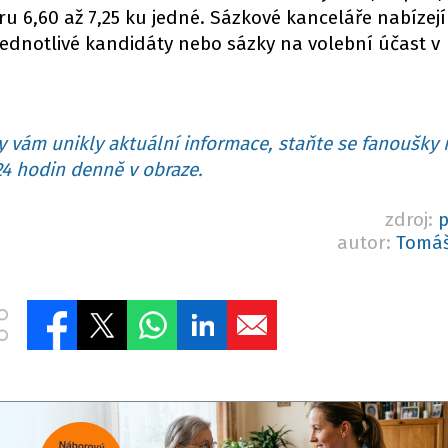
u 6,60 až 7,25 ku jedné. Sázkové kanceláře nabízejí
jednotlivé kandidáty nebo sázky na volební účast v
 vám unikly aktuální informace, staňte se fanoušky 
4 hodin denně v obraze.
zdroj:
p
autor:
Tomáš