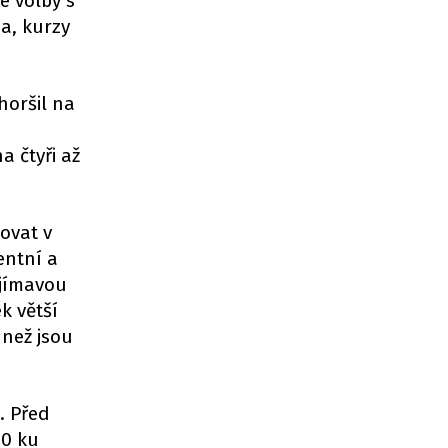
é volby s
na, kurzy
horšil na
a čtyři až
ovat v
entní a
ajímavou
ek větší
 než jsou
. Před
10 ku