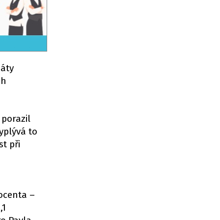
dáty
ch
 porazil
yplývá to
t při
rocenta –
,1