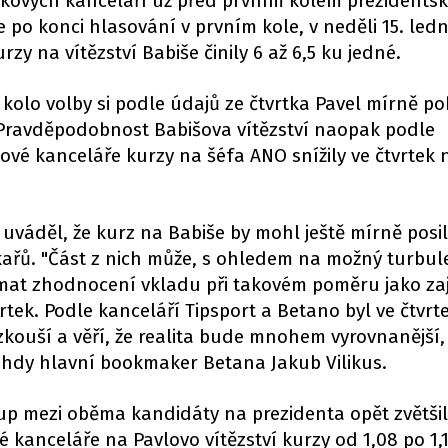
zkových kanceláří už před prvním kolem prezidentsk
ce po konci hlasování v prvním kole, v neděli 15. led
urzy na vítězství Babiše činily 6 až 6,5 ku jedné.
olo volby si podle údajů ze čtvrtka Pavel mírně po
. Pravděpodobnost Babišova vítězství naopak podle
vé kanceláře kurzy na šéfa ANO snížily ve čtvrtek n
 uváděl, že kurz na Babiše by mohl ještě mírně posil
ařů. "Část z nich může, s ohledem na možný turbul
mat zhodnocení vkladu při takovém poměru jako z
čtvrtek. Podle kanceláří Tipsport a Betano byl ve čtvrt
 zkouší a věří, že realita bude mnohem vyrovnanější,
ehdy hlavní bookmaker Betana Jakub Vilikus.
stup mezi oběma kandidáty na prezidenta opět zvětšil
 kanceláře na Pavlovo vítězství kurzy od 1,08 po 1,