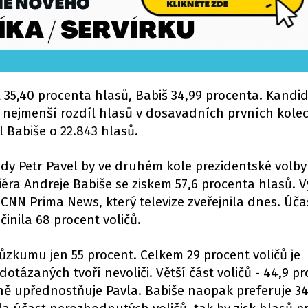
l 35,40 procenta hlasů, Babiš 34,99 procenta. Kandi
il nejmenší rozdíl hlasů v dosavadních prvních kole
l Babiše o 22.843 hlasů.
dy Petr Pavel by ve druhém kole prezidentské volby
ra Andreje Babiše se ziskem 57,6 procenta hlasů. V
N Prima News, který televize zveřejnila dnes. Účas
inila 68 procent voličů.
růzkumu jen 55 procent. Celkem 29 procent voličů je
otázaných tvoří nevoliči. Větší část voličů - 44,9 p
ně upřednostňuje Pavla. Babiše naopak preferuje 34