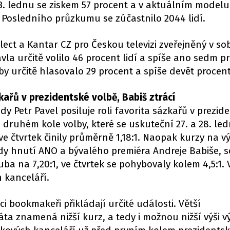
. lednu se ziskem 57 procent a v aktuálním modelu 
 Posledního průzkumu se zúčastnilo 2044 lidí.
ect a Kantar CZ pro Českou televizi zveřejněný v so
avla určitě volilo 46 procent lidí a spíše ano sedm p
by určitě hlasovalo 29 procent a spíše devět procent
zkařů v prezidentské volbě, Babiš ztrácí
y Petr Pavel posiluje roli favorita sázkařů v prezid
e druhém kole volby, které se uskuteční 27. a 28. led
 ve čtvrtek činily průměrně 1,18:1. Naopak kurzy na v
dy hnutí ANO a bývalého premiéra Andreje Babiše, s
uba na 7,20:1, ve čtvrtek se pohybovaly kolem 4,5:1.
 kanceláří.
i bookmakeři přikládají určité události. Větší
a znamená nižší kurz, a tedy i možnou nižší výši vý