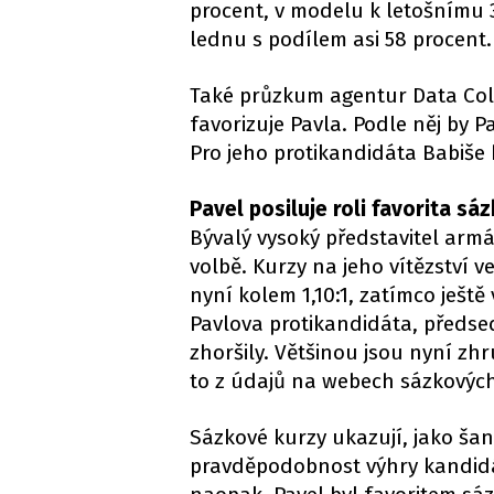
procent, v modelu k letošnímu 3
lednu s podílem asi 58 procent.
Také průzkum agentur Data Coll
favorizuje Pavla. Podle něj by P
Pro jeho protikandidáta Babiše 
Pavel posiluje roli favorita sá
Bývalý vysoký představitel armád
volbě. Kurzy na jeho vítězství v
nyní kolem 1,10:1, zatímco ještě
Pavlova protikandidáta, předse
zhoršily. Většinou jsou nyní zhr
to z údajů na webech sázkových
Sázkové kurzy ukazují, jako šanc
pravděpodobnost výhry kandidát