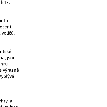
k 17.
botu
rocent.
 voličů.
entské
na, jsou
ýhru
e výrazně
 Vyplývá
hry, a