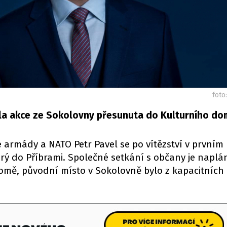
foto
la akce ze Sokolovny přesunuta do Kulturního do
é armády a NATO Petr Pavel se po vítězství v prvním
erý do Příbrami. Společné setkání s občany je napl
domě, původní místo v Sokolovně bylo z kapacitníc