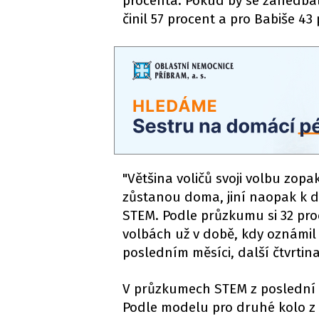
procenta. Pokud by se zanedbal
činil 57 procent a pro Babiše 43
"Většina voličů svoji volbu zopa
zůstanou doma, jiní naopak k dr
STEM. Podle průzkumu si 32 pro
volbách už v době, kdy oznámil ú
posledním měsíci, další čtvrtin
V průzkumech STEM z poslední d
Podle modelu pro druhé kolo z l