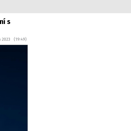
ní s
a 2023 (19:49)