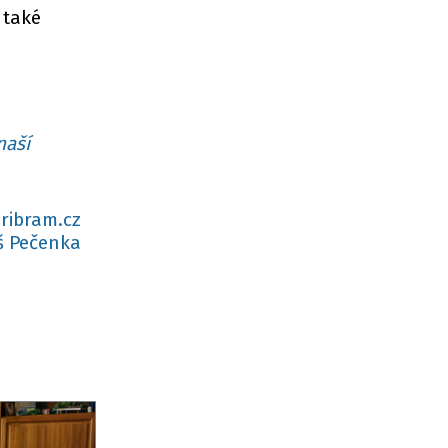
 také
naší
ribram.cz
 Pečenka