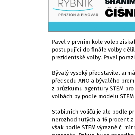
Pavel v prvním kole voleb získa
postupující do finále volby děl
prezidentské volby. Pavel porazi
Bývalý vysoký představitel armá
předsedu ANO a bývalého premié
z průzkumu agentury STEM pro CN
volbách by podle modelu STEM č
Stabilních voličů je ale podle p
nerozhodnutých a 16 procent z d
však podle STEM výrazně či mír