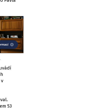
ro Pavla
í
 uvádí
ch
 v
val.
kem 53