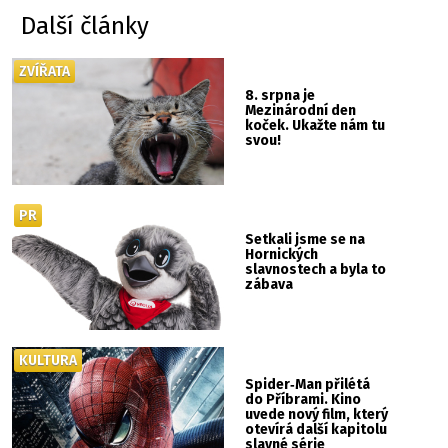
Další články
ZVÍŘATA
8. srpna je
Mezinárodní den
koček. Ukažte nám tu
svou!
PR
Setkali jsme se na
Hornických
slavnostech a byla to
zábava
KULTURA
Spider‑Man přilétá
do Příbrami. Kino
uvede nový film, který
otevírá další kapitolu
slavné série