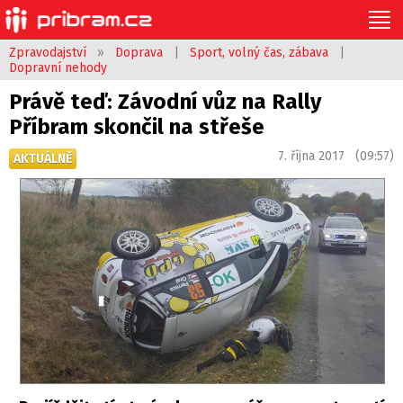
Zpravodajství
»
Doprava
|
Sport, volný čas, zábava
|
Dopravní nehody
Právě teď: Závodní vůz na Rally
Příbram skončil na střeše
7. října 2017 (09:57)
AKTUÁLNĚ