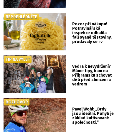
NEPŘEHLÉDNĚTE
Pozor při nákupu!
Potravinářská
inspekce odhalila
falšované těstoviny,
prodávaly se i v
Albertu
TIP NA VÝLET
Vedra k nevydržení?
Máme tipy, kam na
Příbramsku schovat
děti před sluncem a
vedrem
ROZHOVOR
Pavel Wohl: „Brdy
jsou ideální. Pohyb je
základ kultivované
společnosti.“