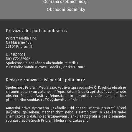
Ochrana osobních údajů
Obchodní podmínky
Provozovatel portálu pribram.cz
Příbram Média s.r.o.
Na Flusárně 168
261 01 Příbram III
IČ: 21829021
DIČ: CZ21829021
Společnost je zapsána v obchodním rejstříku
městského soudu v Praze - oddíl C, vložka 407087.
Redakce zpravodajství portálu pribram.cz
Společnost Příbram Média s.r.o. využívá zpravodajství ČTK, jehož obsah je
chráněn autorským zákonem. Přepis, šíření či další zpřístupňování tohoto
obsahu či jeho části veřejnosti, a to jakýmkoliv způsobem, je bez
předchozího souhlasu ČTK výslovně zakázáno.
Autorská práva vyhrazena. Jakékoliv užití obsahu včetně převzetí, šíření
jakýmkoli způsobem, mechanickým nebo elektronickým, v českém nebo
jiném jazyce či dalšího zpřístupňování článků a fotografií je bez písemného
souhlasu společnosti Příbram Média s.r.o. zakázáno.