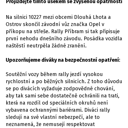
Projíždějte tímto úsekem se zvýšenou opatrností
Na silnici 10227 mezi obcemi Dlouhá Lhota a
Ostrov skončil závodní vůz značka Opel v
příkopu na střeše. Rally Příbram si tak připisuje
první nehodu dnešního závodu. Posádka vozidla
naštěstí neutrpěla žádné zranění.
Upozorňujeme diváky na bezpečnostní opatření:
Soutěžní vozy během rally jezdí vysokou
rychlostní a po běžných silnicích. Z toho důvodu
se po divácích vyžaduje zodpovědné chování,
aby tak sami sebe dostatečně ochránili na trati,
která na rozdíl od speciálních okruhů není
vybavena ochrannými bariérami. Diváci rally
sledují na své vlastní nebezpečí, ale to
neznamená, že nemusejí respektovat