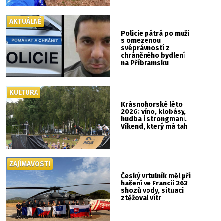
AKTUÁLNĚ
Policie pátrá po muži
s omezenou
svéprávností z
chráněného bydlení
na Příbramsku
KULTURA
Krásnohorské léto
2026: víno, klobásy,
hudba i strongmani.
Víkend, který má tah
ZAJÍMAVOSTI
Český vrtulník měl při
hašení ve Francii 263
shozů vody, situaci
ztěžoval vítr