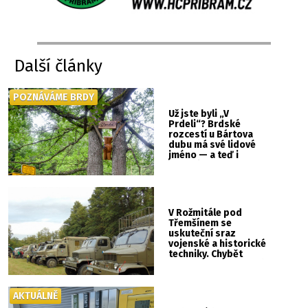
Další články
POZNÁVÁME BRDY
Už jste byli „V
Prdeli“? Brdské
rozcestí u Bártova
dubu má své lidové
jméno — a teď i
vlastní cedulku
V Rožmitále pod
Třemšínem se
uskuteční sraz
vojenské a historické
techniky. Chybět
nebude kaskadérská
show ani hudba
AKTUÁLNĚ