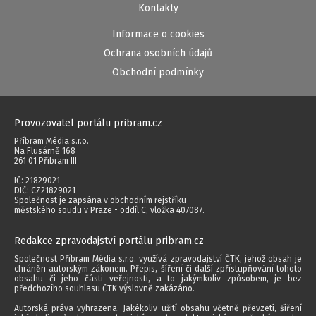
Kontakty
Informace o cookies
Ochrana osobních údajů
Obchodní podmínky
Provozovatel portálu pribram.cz
Příbram Média s.r.o.
Na Flusárně 168
261 01 Příbram III
IČ: 21829021
DIČ: CZ21829021
Společnost je zapsána v obchodním rejstříku
městského soudu v Praze - oddíl C, vložka 407087.
Redakce zpravodajství portálu pribram.cz
Společnost Příbram Média s.r.o. využívá zpravodajství ČTK, jehož obsah je
chráněn autorským zákonem. Přepis, šíření či další zpřístupňování tohoto
obsahu či jeho části veřejnosti, a to jakýmkoliv způsobem, je bez
předchozího souhlasu ČTK výslovně zakázáno.
Autorská práva vyhrazena. Jakékoliv užití obsahu včetně převzetí, šíření