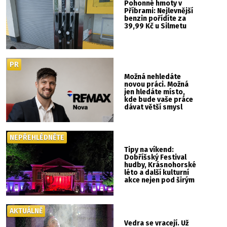
Pohonné hmoty v
Příbrami: Nejlevnější
benzin pořídíte za
39,99 Kč u Silmetu
PR
Možná nehledáte
novou práci. Možná
jen hledáte místo,
kde bude vaše práce
dávat větší smysl
NEPŘEHLÉDNĚTE
Tipy na víkend:
Dobříšský Festival
hudby, Krásnohorské
léto a další kulturní
akce nejen pod širým
nebem
AKTUÁLNĚ
Vedra se vracejí. Už