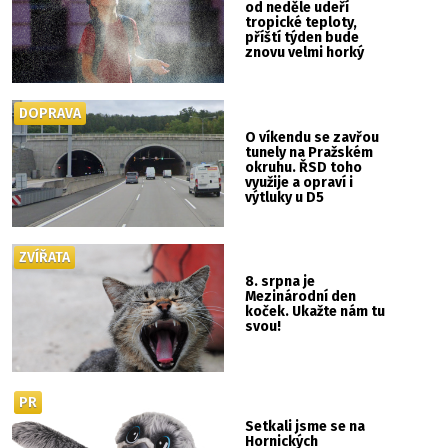
od neděle udeří
tropické teploty,
příští týden bude
znovu velmi horký
DOPRAVA
O víkendu se zavřou
tunely na Pražském
okruhu. ŘSD toho
využije a opraví i
výtluky u D5
ZVÍŘATA
8. srpna je
Mezinárodní den
koček. Ukažte nám tu
svou!
PR
Setkali jsme se na
Hornických