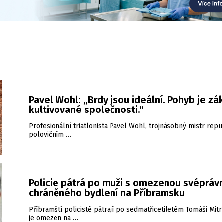
Pavel Wohl: „Brdy jsou ideální. Pohyb je zá
kultivované společnosti.“
Profesionální triatlonista Pavel Wohl, trojnásobný mistr repu
polovičním …
Policie pátrá po muži s omezenou svéprávn
chráněného bydlení na Příbramsku
Příbramští policisté pátrají po sedmatřicetiletém Tomáši Mitr
je omezen na …