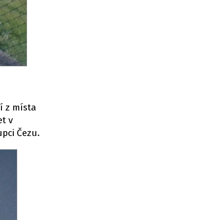
í z místa
et v
upci Čezu.