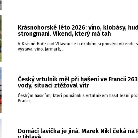
Krásnohorské léto 2026: víno, klobásy, hud
strongmani. Víkend, který má tah
V Krásné Hoře nad Vltavou se o druhém srpnovém víkendu s
výstava, víno, jarmark, …
Český vrtulník měl při hašení ve Francii 26
vody, situaci ztěžoval vítr
Českým hasičům, kteří pomáhali s vrtulníkem hasit lesní pož
Francii, …
Domácí lavička je jiná. Marek Nikl čeká na
v Jihlavě