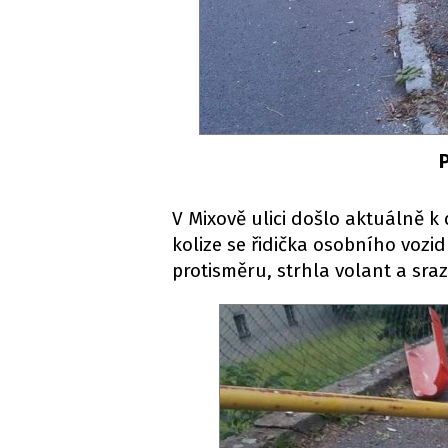
V Mixově ulici došlo aktuálně 
kolize se řidička osobního vozid
protisměru, strhla volant a sra