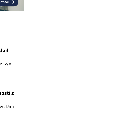
klad
bliky v
ostí z
ovi, který