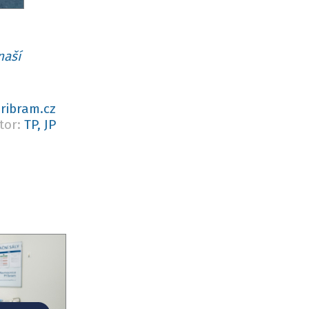
naší
ribram.cz
tor:
TP, JP