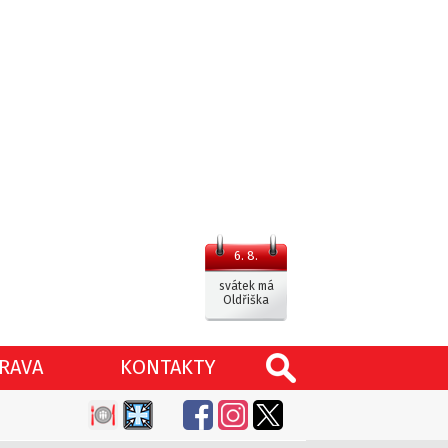
6. 8.
svátek má
Oldřiška
RAVA
KONTAKTY