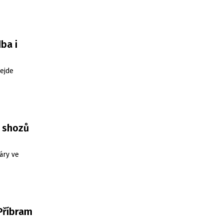
ba i
ejde
3 shozů
áry ve
 Příbram