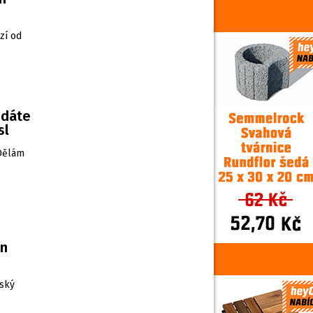
zí od
edáte
sl
„Dělám
en
šský