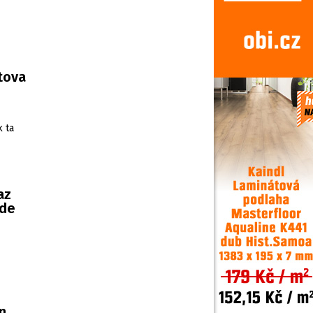
rtova
k ta
az
ude
n