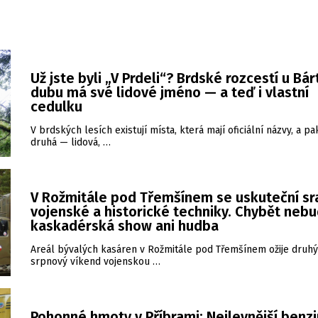
Už jste byli „V Prdeli“? Brdské rozcestí u Bá
dubu má své lidové jméno — a teď i vlastní
cedulku
V brdských lesích existují místa, která mají oficiální názvy, a pa
druhá — lidová, …
V Rožmitále pod Třemšínem se uskuteční sr
vojenské a historické techniky. Chybět neb
kaskadérská show ani hudba
Areál bývalých kasáren v Rožmitále pod Třemšínem ožije druhý
srpnový víkend vojenskou …
Pohonné hmoty v Příbrami: Nejlevnější benzi