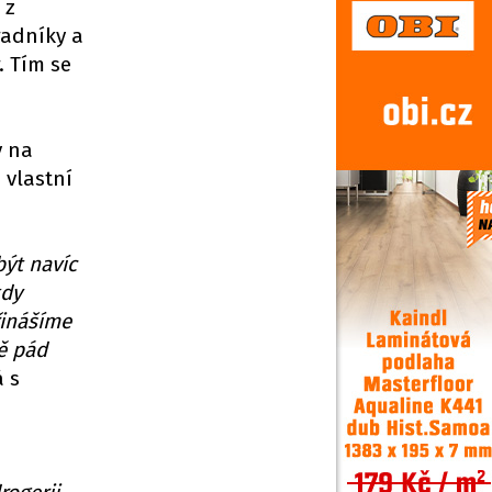
 z
radníky a
. Tím se
y na
 vlastní
být navíc
kdy
řinášíme
ě pád
á s