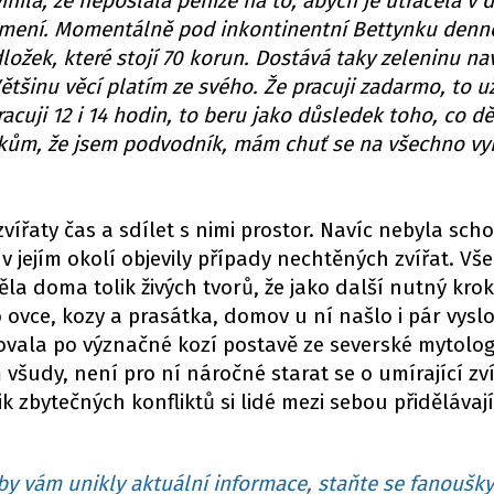
ila, že neposlala peníze na to, abych je utrácela v d
 krmení. Momentálně pod inkontinentní Bettynku den
ožek, které stojí 70 korun. Dostává taky zeleninu nav
ětšinu věcí platím ze svého. Že pracuji zadarmo, to u
cuji 12 i 14 hodin, to beru jako důsledek toho, co d
okům, že jsem podvodník, mám chuť se na všechno vyk
vířaty čas a sdílet s nimi prostor. Navíc nebyla sch
e v jejím okolí objevily případy nechtěných zvířat. Vš
a doma tolik živých tvorů, že jako další nutný krok 
o ovce, kozy a prasátka, domov u ní našlo i pár vysl
ovala po význačné kozí postavě ze severské mytolog
 všudy, není pro ní náročné starat se o umírající zví
lik zbytečných konfliktů si lidé mezi sebou přidělávají
y vám unikly aktuální informace, staňte se fanoušky