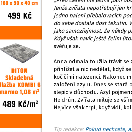
„Před časem mě jedna paní obvin
Jenže zvířata nepotřebují jen
jedno balení přebalovacích podl
do sebe dostala dost tekutin. V
jako samozřejmost. Že někdy pra
Když však navíc ještě čelím út
svěřuje se.
Anna odmala toužila trávit se z
přihlížet a nic nedělat, když s
kočičími nalezenci. Nakonec měl
založení azylu. Dnes se stará 
slepic v důchodu. Azyl pojmen
Heidrún. Zvířata miluje se vším
Nejvíce však trpí, když vidí, ko
Tip redakce:
Pokud nechcete, ab