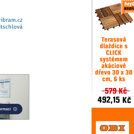
ribram.cz
itschlová