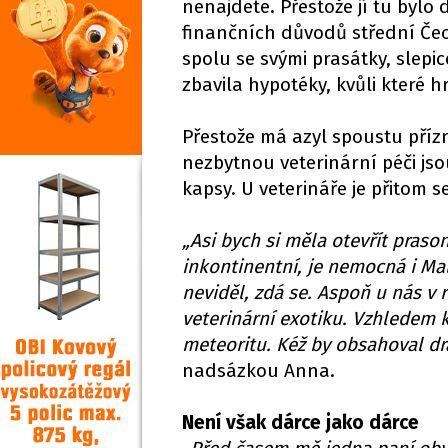
nenajdete. Přestože jí tu bylo 
finančních důvodů střední Čec
spolu se svými prasátky, slep
zbavila hypotéky, kvůli které hr
Přestože má azyl spoustu přízn
nezbytnou veterinární péči js
kapsy. U veterináře je přitom 
„Asi bych si měla otevřít praso
inkontinentní, je nemocná i Ma
neviděl, zdá se. Aspoň u nás v
veterinární exotiku. Vzhledem 
meteoritu. Kéž by obsahoval dra
nadsázkou Anna.
Není však dárce jako dárce