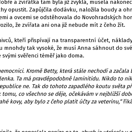
dobře a zvířátka tam byla již zvyklá, musela nakonec
hy opustit. Zapůjčila dodávku, naložila boudy a oh
icemi a ovcemi se odstěhovala do Novohradských hor
ozilo, že zvířata ani ona již nebude mít z čeho žít.
ivců, kteří přispívají na transparentní účet, náklad
ou mnohdy tak vysoké, že musí Anna sáhnout do své
se svými svěřenci téměř jako doma.
nemocnici. Kromě Betty, která stále nechodí a začala 
lenka. Ta má pravděpodobně laminitidu. Nikdo to ni
 republice ne. Tak do tohoto zapadlého koutu světa p
k tomu, co všechno se děje, očekávám v nejbližší dob
hé kovy, aby bylo z čeho platit účty za veterinu,“
řík