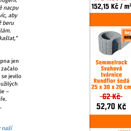
rogerii.
ně nacpu
íc, aby
ž beru
ělám.
ašlat,“
opna jen
e začalo
se jevilo
oužilých
ie –
ře.
.
 naší