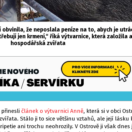
obvinila, že neposlala peníze na to, abych je utrá
řebují jen krmení,“ říká výtvarnice, která založila 
hospodářská zvířata
 přinesli
článek o výtvarnici Anně
, která si v obci Ost
ířata. Stálo ji to sice většinu vztahů, ale její lásku 
ipetie ani trochu neohrozily. V Ostrově ji však dnes j