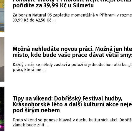
pořídíte za 39,99 Kč u Silmetu
Za benzin Natural 95 zaplatíte momentálně v Příbrami v rozme
39,99 Kč do 42,50 Kč …
Možná nehledáte novou práci. Možná jen hl
místo, kde bude vaše práce dávat větší smy
Každý z nás se někdy zastaví a položí si jednoduchou otázku. 
práci, která mě …
Tipy na víkend: Dobříšský Festival hudby,
Krásnohorské léto a další kulturní akce nej
pod širým nebem
Tento víkend se ponese hlavně v duchu kulturních akcí. Dobří
zámek bude znít …