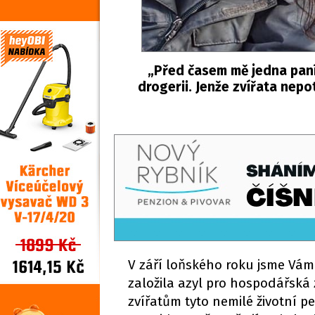
„Před časem mě jedna paní 
drogerii. Jenže zvířata nepot
V září loňského roku jsme Vám
založila azyl pro hospodářská zv
zvířatům tyto nemilé životní per