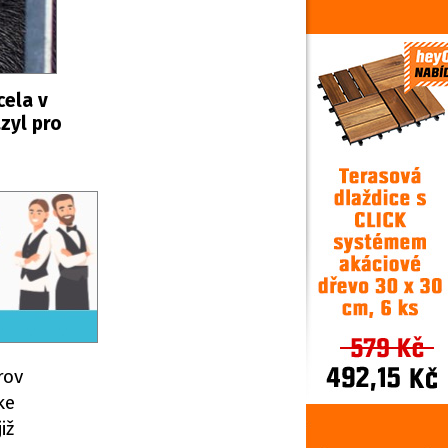
cela v
azyl pro
rov
ke
iž