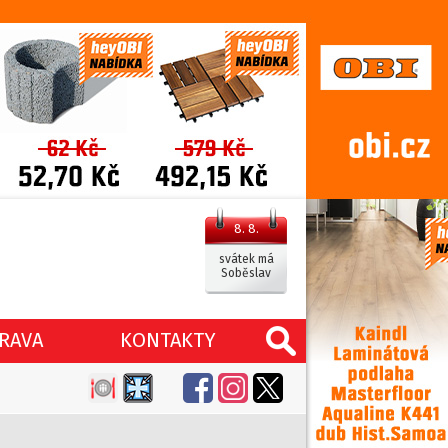
8. 8.
svátek má
Soběslav
RAVA
KONTAKTY