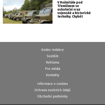
V Rožmitále pod
Třemšínem se
uskuteční sraz
vojenské a historické
techniky. Chybět
nebude kaskadérská
show ani hudba
Kodex redakce
Soutěže
Reklama
Pro média
Kontakty
Informace o cookies
Ochrana osobních údajů
Obchodní podmínky