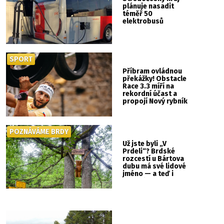
plánuje nasadit
téměř 50
elektrobusů
SPORT
Příbram ovládnou
překážky! Obstacle
Race 3.3 míří na
rekordní účast a
propojí Nový rybník
se Svatou Horou
POZNÁVÁME BRDY
Už jste byli „V
Prdeli“? Brdské
rozcestí u Bártova
dubu má své lidové
jméno — a teď i
vlastní cedulku