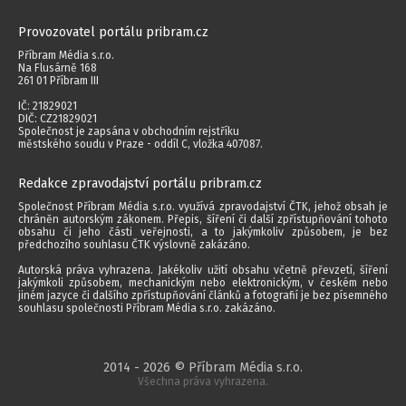
Provozovatel portálu pribram.cz
Příbram Média s.r.o.
Na Flusárně 168
261 01 Příbram III
IČ: 21829021
DIČ: CZ21829021
Společnost je zapsána v obchodním rejstříku
městského soudu v Praze - oddíl C, vložka 407087.
Redakce zpravodajství portálu pribram.cz
Společnost Příbram Média s.r.o. využívá zpravodajství ČTK, jehož obsah je
chráněn autorským zákonem. Přepis, šíření či další zpřístupňování tohoto
obsahu či jeho části veřejnosti, a to jakýmkoliv způsobem, je bez
předchozího souhlasu ČTK výslovně zakázáno.
Autorská práva vyhrazena. Jakékoliv užití obsahu včetně převzetí, šíření
jakýmkoli způsobem, mechanickým nebo elektronickým, v českém nebo
jiném jazyce či dalšího zpřístupňování článků a fotografií je bez písemného
souhlasu společnosti Příbram Média s.r.o. zakázáno.
2014 - 2026 © Příbram Média s.r.o.
Všechna práva vyhrazena.