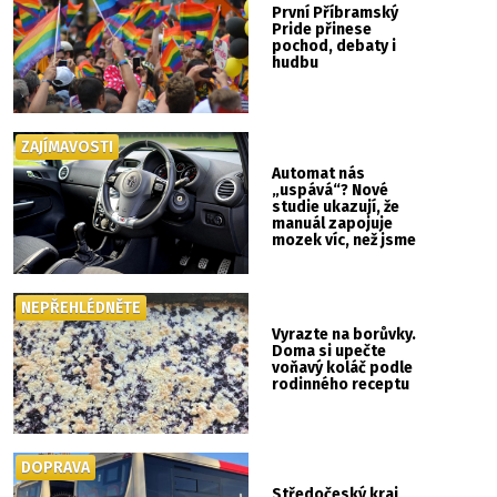
První Příbramský
Pride přinese
pochod, debaty i
hudbu
ZAJÍMAVOSTI
Automat nás
„uspává“? Nové
studie ukazují, že
manuál zapojuje
mozek víc, než jsme
si mysleli
NEPŘEHLÉDNĚTE
Vyrazte na borůvky.
Doma si upečte
voňavý koláč podle
rodinného receptu
DOPRAVA
Středočeský kraj