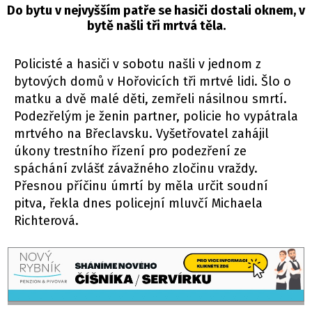
Do bytu v nejvyšším patře se hasiči dostali oknem, v
bytě našli tři mrtvá těla.
Policisté a hasiči v sobotu našli v jednom z
bytových domů v Hořovicích tři mrtvé lidi. Šlo o
matku a dvě malé děti, zemřeli násilnou smrtí.
Podezřelým je ženin partner, policie ho vypátrala
mrtvého na Břeclavsku. Vyšetřovatel zahájil
úkony trestního řízení pro podezření ze
spáchání zvlášť závažného zločinu vraždy.
Přesnou příčinu úmrtí by měla určit soudní
pitva, řekla dnes policejní mluvčí Michaela
Richterová.