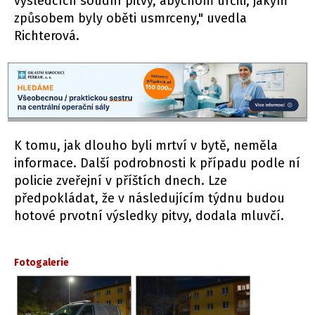
výsledcích soudní pitvy, abychom určili, jakým
způsobem byly oběti usmrceny," uvedla
Richterová.
K tomu, jak dlouho byli mrtví v bytě, neměla
informace. Další podrobnosti k případu podle ní
policie zveřejní v příštích dnech. Lze
předpokládat, že v následujícím týdnu budou
hotové prvotní výsledky pitvy, dodala mluvčí.
Fotogalerie