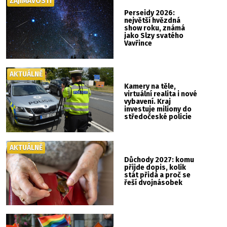
ZAJÍMAVOSTI
Perseidy 2026:
největší hvězdná
show roku, známá
jako Slzy svatého
Vavřince
AKTUÁLNĚ
Kamery na těle,
virtuální realita i nové
vybavení. Kraj
investuje miliony do
středočeské policie
AKTUÁLNĚ
Důchody 2027: komu
přijde dopis, kolik
stát přidá a proč se
řeší dvojnásobek