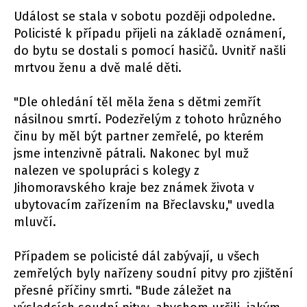
Událost se stala v sobotu později odpoledne.
Policisté k případu přijeli na základě oznámení,
do bytu se dostali s pomocí hasičů. Uvnitř našli
mrtvou ženu a dvě malé děti.
"Dle ohledání těl měla žena s dětmi zemřít
násilnou smrtí. Podezřelým z tohoto hrůzného
činu by měl být partner zemřelé, po kterém
jsme intenzivně pátrali. Nakonec byl muž
nalezen ve spolupráci s kolegy z
Jihomoravského kraje bez známek života v
ubytovacím zařízením na Břeclavsku," uvedla
mluvčí.
Případem se policisté dál zabývají, u všech
zemřelých byly nařízeny soudní pitvy pro zjištění
přesné příčiny smrti. "Bude záležet na