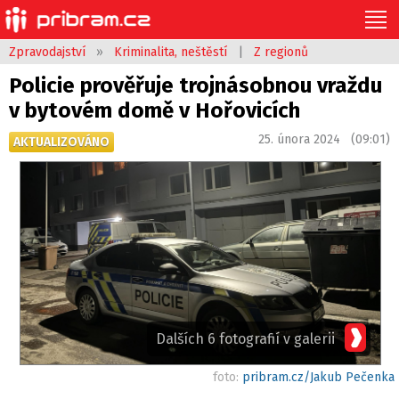
Zpravodajství
»
Kriminalita, neštěstí
|
Z regionů
Policie prověřuje trojnásobnou vraždu
v bytovém domě v Hořovicích
25. února 2024 (09:01)
AKTUALIZOVÁNO
Dalších 6 fotografií v galerii
foto:
pribram.cz/Jakub Pečenka