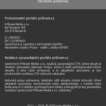
Obchodní podmínky
Provozovatel portálu pribram.cz
Příbram Média s.r.o.
Na Flusárně 168
261 01 Příbram III
IČ: 21829021
DIČ: CZ21829021
Společnost je zapsána v obchodním rejstříku
městského soudu v Praze - oddíl C, vložka 407087.
Redakce zpravodajství portálu pribram.cz
Společnost Příbram Média s.r.o. využívá zpravodajství ČTK, jehož obsah je
chráněn autorským zákonem. Přepis, šíření či další zpřístupňování tohoto
obsahu či jeho části veřejnosti, a to jakýmkoliv způsobem, je bez
předchozího souhlasu ČTK výslovně zakázáno.
Autorská práva vyhrazena. Jakékoliv užití obsahu včetně převzetí, šíření
jakýmkoli způsobem, mechanickým nebo elektronickým, v českém nebo
jiném jazyce či dalšího zpřístupňování článků a fotografií je bez písemného
souhlasu společnosti Příbram Média s.r.o. zakázáno.
2014 - 2026 © Příbram Média s.r.o.