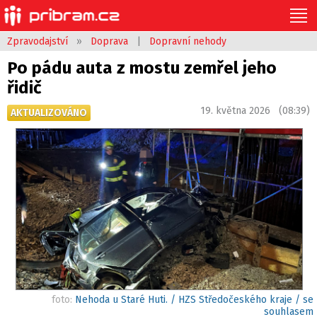
Zpravodajství
»
Doprava
|
Dopravní nehody
Po pádu auta z mostu zemřel jeho
řidič
19. května 2026 (08:39)
AKTUALIZOVÁNO
foto:
Nehoda u Staré Huti. / HZS Středočeského kraje / se
souhlasem