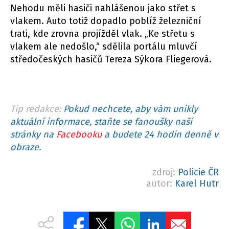
Nehodu měli hasiči nahlášenou jako střet s
vlakem. Auto totiž dopadlo poblíž železniční
trati, kde zrovna projížděl vlak. „Ke střetu s
vlakem ale nedošlo,“ sdělila portálu mluvčí
středočeských hasičů Tereza Sýkora Fliegerová.
Tip redakce:
Pokud nechcete, aby vám unikly
aktuální informace, staňte se fanoušky naší
stránky na
Facebooku
a budete 24 hodin denně v
obraze.
zdroj:
Policie ČR
autor:
Karel Hutr