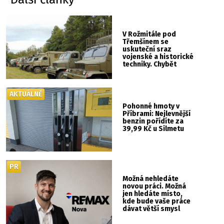
V Rožmitále pod
Třemšínem se
uskuteční sraz
vojenské a historické
techniky. Chybět
nebude kaskadérská
show ani hudba
AKTUÁLNĚ
Pohonné hmoty v
Příbrami: Nejlevnější
benzin pořídíte za
39,99 Kč u Silmetu
PR
Možná nehledáte
novou práci. Možná
jen hledáte místo,
kde bude vaše práce
dávat větší smysl