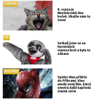
ZVÍŘATA
8. srpna je
Mezinárodní den
koček. Ukažte nám tu
svou!
PR
Setkali jsme se na
Hornických
slavnostech a byla to
zábava
KULTURA
Spider‑Man přilétá
do Příbrami. Kino
uvede nový film, který
otevírá další kapitolu
slavné série