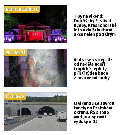
NEPŘEHLÉDNĚTE
Tipy na víkend:
Dobříšský Festival
hudby, Krásnohorské
léto a další kulturní
akce nejen pod širým
nebem
AKTUÁLNĚ
Vedra se vracejí. Už
od neděle udeří
tropické teploty,
příští týden bude
znovu velmi horký
DOPRAVA
O víkendu se zavřou
tunely na Pražském
okruhu. ŘSD toho
využije a opraví i
výtluky u D5