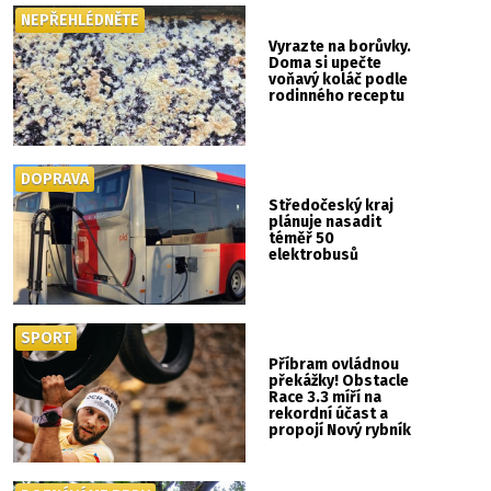
NEPŘEHLÉDNĚTE
Vyrazte na borůvky.
Doma si upečte
voňavý koláč podle
rodinného receptu
DOPRAVA
Středočeský kraj
plánuje nasadit
téměř 50
elektrobusů
SPORT
Příbram ovládnou
překážky! Obstacle
Race 3.3 míří na
rekordní účast a
propojí Nový rybník
se Svatou Horou