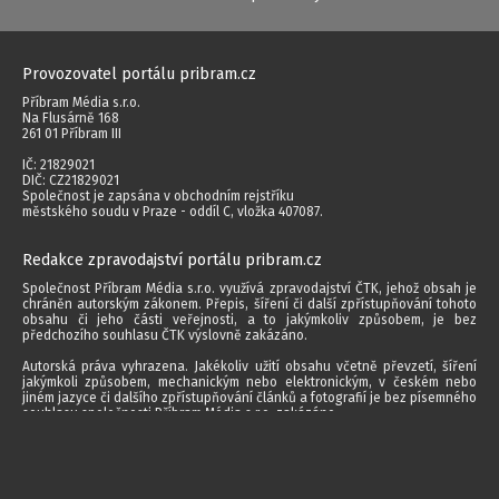
Provozovatel portálu pribram.cz
Příbram Média s.r.o.
Na Flusárně 168
261 01 Příbram III
IČ: 21829021
DIČ: CZ21829021
Společnost je zapsána v obchodním rejstříku
městského soudu v Praze - oddíl C, vložka 407087.
Redakce zpravodajství portálu pribram.cz
Společnost Příbram Média s.r.o. využívá zpravodajství ČTK, jehož obsah je
chráněn autorským zákonem. Přepis, šíření či další zpřístupňování tohoto
obsahu či jeho části veřejnosti, a to jakýmkoliv způsobem, je bez
předchozího souhlasu ČTK výslovně zakázáno.
Autorská práva vyhrazena. Jakékoliv užití obsahu včetně převzetí, šíření
jakýmkoli způsobem, mechanickým nebo elektronickým, v českém nebo
jiném jazyce či dalšího zpřístupňování článků a fotografií je bez písemného
souhlasu společnosti Příbram Média s.r.o. zakázáno.
2014 - 2026 © Příbram Média s.r.o.