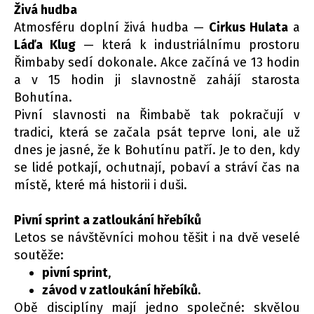
Živá hudba
Atmosféru doplní živá hudba —
Cirkus Hulata
a
Láďa Klug
— která k industriálnímu prostoru
Řimbaby sedí dokonale. Akce začíná ve 13 hodin
a v 15 hodin ji slavnostně zahájí starosta
Bohutína.
Pivní slavnosti na Řimbabě tak pokračují v
tradici, která se začala psát teprve loni, ale už
dnes je jasné, že k Bohutínu patří. Je to den, kdy
se lidé potkají, ochutnají, pobaví a stráví čas na
místě, které má historii i duši.
Pivní sprint a zatloukání hřebíků
Letos se návštěvníci mohou těšit i na dvě veselé
soutěže:
pivní sprint
,
závod v zatloukání hřebíků
.
Obě disciplíny mají jedno společné: skvělou