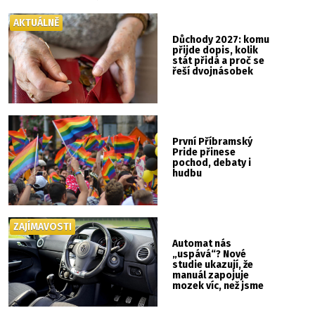
AKTUÁLNĚ
Důchody 2027: komu
přijde dopis, kolik
stát přidá a proč se
řeší dvojnásobek
První Příbramský
Pride přinese
pochod, debaty i
hudbu
ZAJÍMAVOSTI
Automat nás
„uspává“? Nové
studie ukazují, že
manuál zapojuje
mozek víc, než jsme
si mysleli