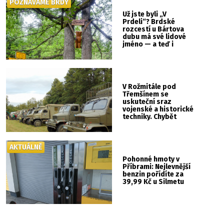
POZNÁVÁME BRDY
Už jste byli „V
Prdeli“? Brdské
rozcestí u Bártova
dubu má své lidové
jméno — a teď i
vlastní cedulku
V Rožmitále pod
Třemšínem se
uskuteční sraz
vojenské a historické
techniky. Chybět
nebude kaskadérská
show ani hudba
AKTUÁLNĚ
Pohonné hmoty v
Příbrami: Nejlevnější
benzin pořídíte za
39,99 Kč u Silmetu