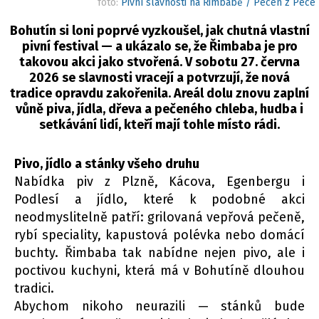
foto:
Pivní slavnosti na Řimbabě / Pecen z Pece
Bohutín si loni poprvé vyzkoušel, jak chutná vlastní
pivní festival — a ukázalo se, že Řimbaba je pro
takovou akci jako stvořená. V sobotu 27. června
2026 se slavnosti vracejí a potvrzují, že nová
tradice opravdu zakořenila. Areál dolu znovu zaplní
vůně piva, jídla, dřeva a pečeného chleba, hudba i
setkávání lidí, kteří mají tohle místo rádi.
Pivo, jídlo a stánky všeho druhu
Nabídka piv z Plzně, Kácova, Egenbergu i
Podlesí a jídlo, které k podobné akci
neodmyslitelně patří: grilovaná vepřová pečeně,
rybí speciality, kapustová polévka nebo domácí
buchty. Řimbaba tak nabídne nejen pivo, ale i
poctivou kuchyni, která má v Bohutíně dlouhou
tradici.
Abychom nikoho neurazili — stánků bude