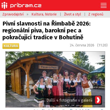
Zpravodajství
»
Kultura, historie
|
Život a styl
|
Z regionů
Pivní slavnosti na Řimbabě 2026:
regionální piva, barokní pec a
pokračující tradice v Bohutíně
24. června 2026 (11:20)
KULTURA
Další 4 fotografie v galerii