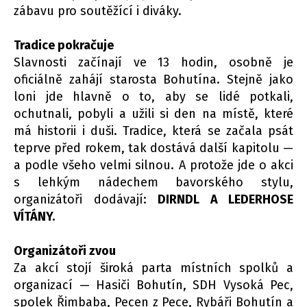
zábavu pro soutěžící i diváky.
Tradice pokračuje
Slavnosti začínají ve 13 hodin, osobně je
oficiálně zahájí starosta Bohutína. Stejně jako
loni jde hlavně o to, aby se lidé potkali,
ochutnali, pobyli a užili si den na místě, které
má historii i duši. Tradice, která se začala psát
teprve před rokem, tak dostává další kapitolu —
a podle všeho velmi silnou. A protože jde o akci
s lehkým nádechem bavorského stylu,
organizátoři dodávají:
DIRNDL A LEDERHOSE
VÍTÁNY.
Organizátoři zvou
Za akcí stojí široká parta místních spolků a
organizací — Hasiči Bohutín, SDH Vysoká Pec,
spolek Řimbaba, Pecen z Pece, Rybáři Bohutín a