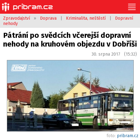
Zpravodajství
»
Doprava
|
Kriminalita, neštěstí
|
Dopravní
nehody
Pátrání po svědcích včerejší dopravní
nehody na kruhovém objezdu v Dobříši
30. srpna 2017 (15:32)
foto:
pribram.cz