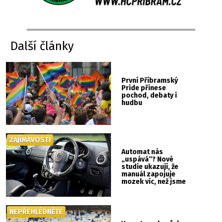
Další články
První Příbramský
Pride přinese
pochod, debaty i
hudbu
ZAJÍMAVOSTI
Automat nás
„uspává“? Nové
studie ukazují, že
manuál zapojuje
mozek víc, než jsme
si mysleli
NEPŘEHLÉDNĚTE