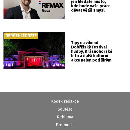
jen hledáte místo,
kde bude vaše práce
dávat větší smysl
NEPŘEHLÉDNĚTE
Tipy na víkend:
Dobříšský Festival
hudby, Krásnohorské
léto a další kulturní
akce nejen pod širým
nebem
Kodex redakce
Soutěže
Reklama
Pro média