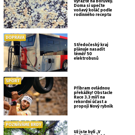
Vyrazte na borůvky.
Doma si upečte
voňavý koláč podle
rodinného receptu
DOPRAVA
Středočeský kraj
plánuje nasadit
téměř 50
elektrobusů
SPORT
Příbram ovládnou
překážky! Obstacle
Race 3.3 míří na
rekordní účast a
propojí Nový rybník
se Svatou Horou
POZNÁVÁME BRDY
Už jste byli „V