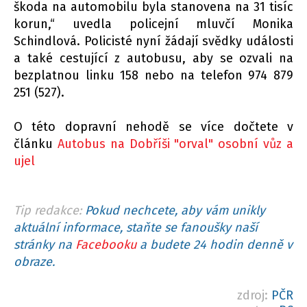
škoda na automobilu byla stanovena na 31 tisíc
korun,“ uvedla policejní mluvčí Monika
Schindlová. Policisté nyní žádají svědky události
a také cestující z autobusu, aby se ozvali na
bezplatnou linku 158 nebo na telefon 974 879
251 (527).
O této dopravní nehodě se více dočtete v
článku
Autobus na Dobříši "orval" osobní vůz a
ujel
Tip redakce:
Pokud nechcete, aby vám unikly
aktuální informace, staňte se fanoušky naší
stránky na
Facebooku
a budete 24 hodin denně v
obraze.
zdroj:
PČR