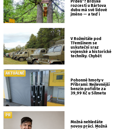
Prdeli“? Brdské
rozcestí u Bártova
dubu má své lidové
jméno — a teď i
vlastní cedulku
V Rožmitále pod
Třemšínem se
uskuteční sraz
vojenské a historické
techniky. Chybět
nebude kaskadérská
show ani hudba
AKTUÁLNĚ
Pohonné hmoty v
Příbrami: Nejlevnější
benzin pořídíte za
39,99 Kč u Silmetu
PR
Možná nehledáte
novou práci. Možná