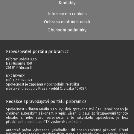
Kontakty
Informace o cookies
Ochrana osobních údajů
Obchodní podmínky
Provozovatel portálu pribram.cz
Příbram Média s.r.o.
Na Flusárně 168
261 01 Příbram III
IČ: 21829021
DIČ: CZ21829021
Společnost je zapsána v obchodním rejstříku
městského soudu v Praze - oddíl C, vložka 407087.
Redakce zpravodajství portálu pribram.cz
Společnost Příbram Média s.r.o. využívá zpravodajství ČTK, jehož obsah je
chráněn autorským zákonem. Přepis, šíření či další zpřístupňování tohoto
obsahu či jeho části veřejnosti, a to jakýmkoliv způsobem, je bez
předchozího souhlasu ČTK výslovně zakázáno.
Autorská práva vyhrazena. Jakékoliv užití obsahu včetně převzetí, šíření