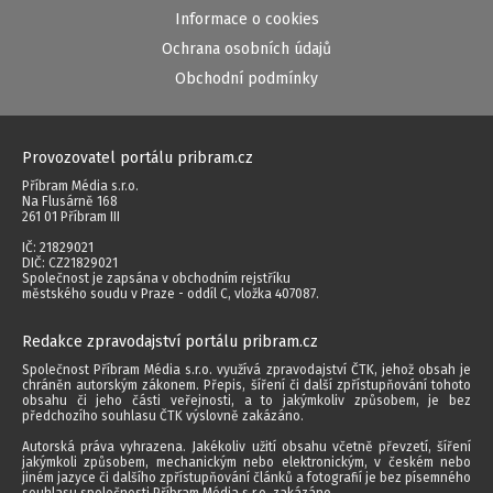
Informace o cookies
Ochrana osobních údajů
Obchodní podmínky
Provozovatel portálu pribram.cz
Příbram Média s.r.o.
Na Flusárně 168
261 01 Příbram III
IČ: 21829021
DIČ: CZ21829021
Společnost je zapsána v obchodním rejstříku
městského soudu v Praze - oddíl C, vložka 407087.
Redakce zpravodajství portálu pribram.cz
Společnost Příbram Média s.r.o. využívá zpravodajství ČTK, jehož obsah je
chráněn autorským zákonem. Přepis, šíření či další zpřístupňování tohoto
obsahu či jeho části veřejnosti, a to jakýmkoliv způsobem, je bez
předchozího souhlasu ČTK výslovně zakázáno.
Autorská práva vyhrazena. Jakékoliv užití obsahu včetně převzetí, šíření
jakýmkoli způsobem, mechanickým nebo elektronickým, v českém nebo
jiném jazyce či dalšího zpřístupňování článků a fotografií je bez písemného
souhlasu společnosti Příbram Média s.r.o. zakázáno.