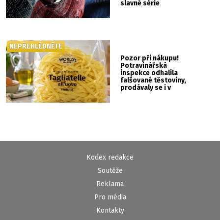
slavné série
NEPŘEHLÉDNĚTE
Pozor při nákupu!
Potravinářská
inspekce odhalila
falšované těstoviny,
prodávaly se i v
Albertu
Kodex redakce
Soutěže
Reklama
Pro média
Kontakty