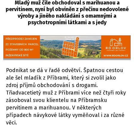
Mladý muž čile obchodoval s marihuanou a
pervitinem, nyní byl obviněn z přečinu nedovolené
výroby a jiného nakládání s omamnými a
psychotropními látkami a s jedy
Podnikat se dá v řadě odvětví. Špatnou cestou
ale šel mladík z Příbrami, který si zvolil jako
zdroj příjmů obchodování s drogami.
Třiadvacetietý muž z Příbrami více než čtyři roky
zásoboval svou klientelu na Příbramsku
pervitinem a marihuanou. V některých
případech návykové látky vyměňoval i za různé
věci.