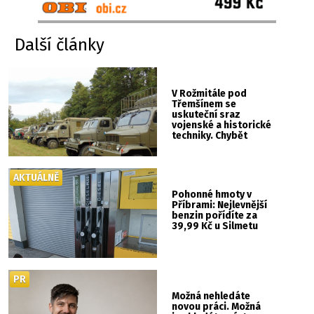
Další články
V Rožmitále pod
Třemšínem se
uskuteční sraz
vojenské a historické
techniky. Chybět
nebude kaskadérská
show ani hudba
AKTUÁLNĚ
Pohonné hmoty v
Příbrami: Nejlevnější
benzin pořídíte za
39,99 Kč u Silmetu
PR
Možná nehledáte
novou práci. Možná