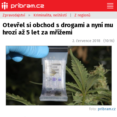
Zpravodajství
»
Kriminalita, neštěstí
|
Z regionů
Otevřel si obchod s drogami a nyní mu
hrozí až 5 let za mřížemi
2. července 2018 (10:16)
foto:
pribram.cz