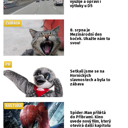
využije a opraví i
výtluky u D5
ZVÍŘATA
8. srpna je
Mezinárodní den
koček. Ukažte nám tu
svou!
PR
Setkali jsme se na
Hornických
slavnostech a byla to
zábava
KULTURA
Spider‑Man přilétá
do Příbrami. Kino
uvede nový film, který
otevírá další kapitolu