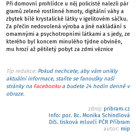
Při domovní prohlídce u něj policisté nalezli pár
gramů zelené rostlinné hmoty, digitální váhy a
zbytek bílé krystalické látky v igelitovém sáčku.
Za přečin nedovolená výroba a jiné nakládání s
omamnými a psychotropními látkami a s jedy, ze
kterého byl koncem minulého týdne obviněn,
mu hrozí až pětiletý pobyt za zdmi věznice
Tip redakce:
Pokud nechcete, aby vám unikly
aktuální informace, staňte se fanoušky naší
stránky na
Facebooku
a budete 24 hodin denně v
obraze.
zdroj:
pribram.cz
Info: por. Bc. Monika Schindlová
DiS. tisková mluvčí PČR Příbram
autor:
mip