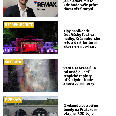
jen hledáte místo,
kde bude vaše práce
dávat větší smysl
NEPŘEHLÉDNĚTE
Tipy na víkend:
Dobříšský Festival
hudby, Krásnohorské
léto a další kulturní
akce nejen pod širým
nebem
AKTUÁLNĚ
Vedra se vracejí. Už
od neděle udeří
tropické teploty,
příští týden bude
znovu velmi horký
DOPRAVA
O víkendu se zavřou
tunely na Pražském
okruhu. ŘSD toho