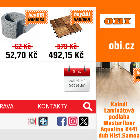
8. 8.
svátek má
Soběslav
RAVA
KONTAKTY