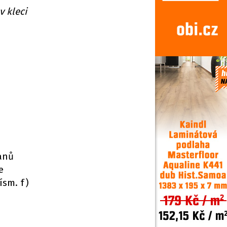
v kleci
anů
e
ísm. f)