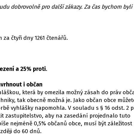
udu dobrovolně pro další zákazy. Za čas bychom byli 
 za čtyři dny 1261 čtenářů.
zení a 25% proti.
vrhnout i občan
láškou, která by omezila možný zásah do práv obč
hniky, tak obecně možná je. Jako občan obce můžet
vorbě vyhlášky napomohla. V souladu s § 16 odst. 2 p
it zastupitelstvo, aby na zasedání projednalo tuto
píše nejméně 0,5% občanů obce, musí být záležitost
zději do 60 dnů.