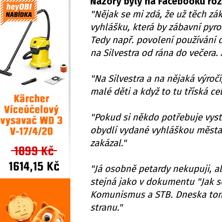
Názory byly na Facebooku ro
"Nějak se mi zdá, že už těch z
vyhlášku, která by zábavní pyr
Tedy např. povolení používání d
na Silvestra od rána do večera.
"Na Silvestra a na nějaká výročí,
malé děti a když to tu tříská c
"Pokud si někdo potřebuje vystř
obydlí vydané vyhláškou města.
zakázal."
"Já osobně petardy nekupuji, al
stejná jako v dokumentu "Jak s
Komunismus a STB. Dneska tom
stranu."