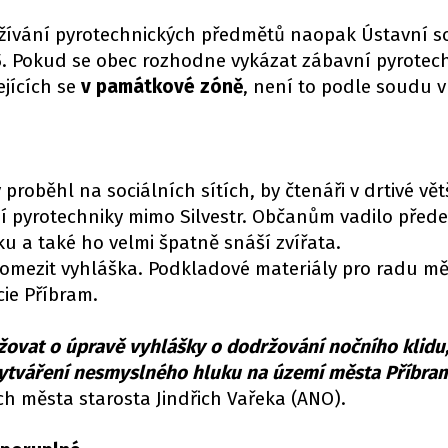
žívání pyrotechnických předmětů naopak Ústavní 
05. Pokud se obec rozhodne vykázat zábavní pyrotec
ejících se
v památkové zóně
, není to podle soudu 
roběhl na sociálních sítích, by čtenáři v drtivé větš
 pyrotechniky mimo Silvestr. Občanům vadilo přede
ku a také ho velmi špatně snáší zvířata.
mezit vyhláška. Podkladové materiály pro radu měs
cie Příbram.
vat o úpravě vyhlášky o dodržování nočního klidu,
 vytváření nesmyslného hluku na území města Příbram
ch města starosta Jindřich Vařeka (ANO).