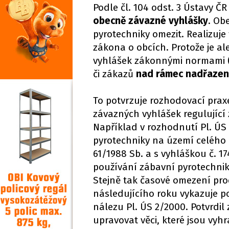
Podle čl. 104 odst. 3 Ústavy Č
obecně závazné vyhlášky
. Ob
pyrotechniky omezit. Realizuj
zákona o obcích. Protože je al
vyhlášek zákonnými normami (3
či zákazů
nad rámec nadřazen
To potvrzuje rozhodovací pra
závazných vyhlášek regulující 
Například v rozhodnutí Pl. ÚS
pyrotechniky na území celého 
61/1988 Sb. a s vyhláškou č. 1
používání zábavní pyrotechnik
Stejně tak časové omezení prod
následujícího roku vykazuje 
nálezu Pl. ÚS 2/2000. Potvrdi
upravovat věci, které jsou vy