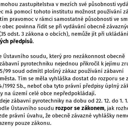
R mohou zastupitelstva v mezích své působnosti vyd
ec má pomocí tohoto institutu možnost používání z
e tím pravomoc v rámci samostatné působnosti ve sm
e obec povinna řídit se při vydávání obecně závazný
5 odst. 3 zákona o obcích), nemůže jít při ukládán
ých předpisů
.
xe Ústavního soudu, který pro nezákonnost obecně
zábavní pyrotechniku nejednou přikročil k jejímu zr
 5/99 soud odmítl plošný zákaz používání zábavní
města. Tím se měla vyhláška dostat do rozporu se z
74/1992 Sb., neboť oba tyto právní předpisy úplný zá
y na území celé obce nepředpokládají.
eje zábavní pyrotechniky na dobu od 22. 12. do 1. 1
podle Ústavního soudu
rozpor se zákonem
, jak rozh
l zde právní úvahu, že obecně závazné vyhlášky ne
hrazeny pouze zákonu.