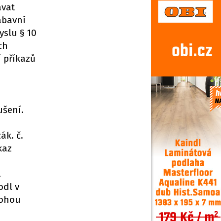
ávat
ábavní
yslu § 10
ch
í příkazů
ušení.
ák. č.
kaz
.
odl v
mohou