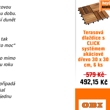
akovou
ou dobu.
sí dunět
 tak
 to moc"
sto mimo
u roku
 připadá
kal
jednu