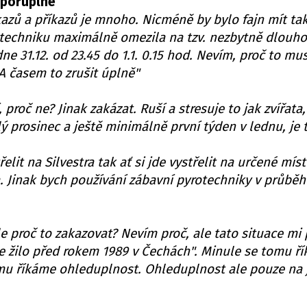
zporuplné
ákazů a příkazů je mnoho. Nicméně by bylo fajn mít t
otechniku maximálně omezila na tzv. nezbytně dlouh
ne 31.12. od 23.45 do 1.1. 0.15 hod. Nevím, proč to mu
 A časem to zrušit úplně"
 proč ne? Jinak zakázat. Ruší a stresuje to jak zvířata,
elý prosinec a ještě minimálně první týden v lednu, je
elit na Silvestra tak ať si jde vystřelit na určené mí
 Jinak bych používání zábavní pyrotechniky v průběh
e proč to zakazovat? Nevím proč, ale tato situace mi
e žilo před rokem 1989 v Čechách". Minule se tomu ří
u říkáme ohleduplnost. Ohleduplnost ale pouze na 