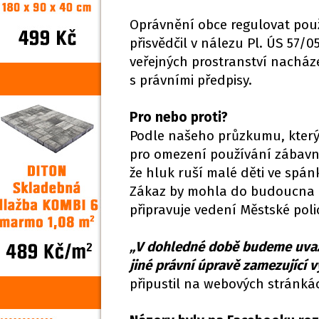
Oprávnění obce regulovat pou
přisvědčil v nálezu Pl. ÚS 57/
veřejných prostranství nacház
s právními předpisy.
Pro nebo proti?
Podle našeho průzkumu, který p
pro omezení používání zábavní
že hluk ruší malé děti ve spán
Zákaz by mohla do budoucna o
připravuje vedení Městské poli
„V dohledné době budeme uvažo
jiné právní úpravě zamezující
připustil na webových stránká