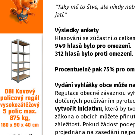
"Taky mě to štve, ale nikdy neb
jatí."
Výsledky ankety
Hlasování se zúčastnilo celkem
949 hlasů bylo pro omezení.
312 hlasů bylo proti omezení.
Procentuelně pak 75% pro ome
Vydání vyhlášky obce může na
Regulace obecně závaznou vyh
dotčených používáním pyrotec
vytvořit iniciativu
, která by t
zákona o obcích můžete přinut
záležitost. Pokud žádost pode
projednána na zasedání nejpo