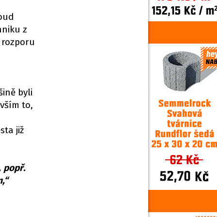
soud
hniku z
v rozporu
ině byli
vším to,
ta již
 popř.
,“