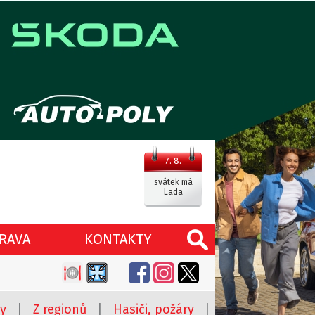
7. 8.
svátek má
Lada
RAVA
KONTAKTY
y
|
Z regionů
|
Hasiči, požáry
|