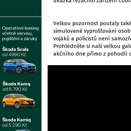
ukázka řezacího zařízení Cobr
Velkou pozornost poutaly také
simulované vyprošťování osob 
vojáků a policistů není samozře
Prohlédněte si naši velkou gal
akčního dne přímo z pohodlí