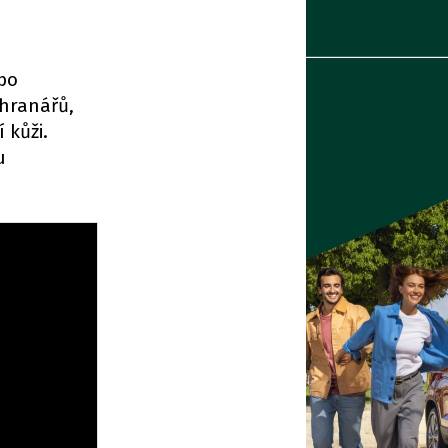
ebo
chranářů,
 kůži.
u