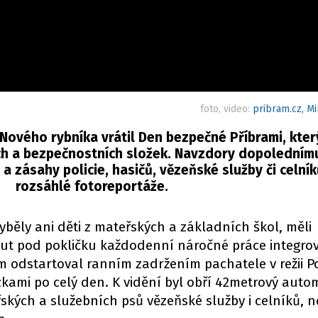
foto, video:
pribram.cz, Mi
Nového rybníka vrátil Den bezpečné Příbrami, kter
h a bezpečnostních složek. Navzdory dopolednímu 
 a zásahy policie, hasičů, vězeňské služby či celník
rozsáhlé fotoreportáže.
yběly ani děti z mateřských a základních škol, měli
ut pod pokličku každodenní náročné práce integr
odstartoval ranním zadržením pachatele v režii Po
zkami po celý den. K vidění byl obří 42metrový auto
řských a služebních psů vězeňské služby i celníků, 