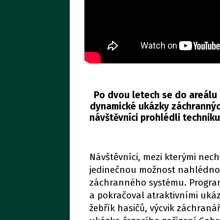
Po dvou letech se do areálu 
dynamické ukázky záchrannýc
návštěvníci prohlédli techniku
Návštěvníci, mezi kterými nech
jedinečnou možnost nahlédno
záchranného systému. Program 
a pokračoval atraktivními uká
žebřík hasičů, výcvik záchraná