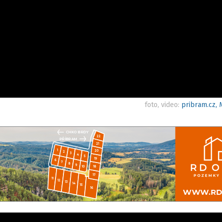
foto, video:
pribram.cz, 