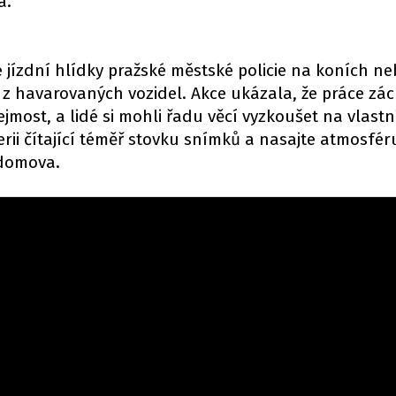
a.
 jízdní hlídky pražské městské policie na koních n
z havarovaných vozidel. Akce ukázala, že práce zá
jmost, a lidé si mohli řadu věcí vyzkoušet na vlastní
erii čítající téměř stovku snímků a nasajte atmosfér
 domova.