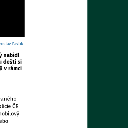
roslav Pavlík
ý nabídl
dešti si
ů v rámci
ovaného
licie ČR
mobilový
nebo