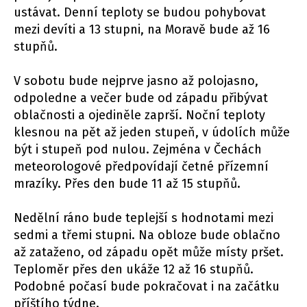
ustávat. Denní teploty se budou pohybovat
mezi devíti a 13 stupni, na Moravě bude až 16
stupňů.
V sobotu bude nejprve jasno až polojasno,
odpoledne a večer bude od západu přibývat
oblačnosti a ojediněle zaprší. Noční teploty
klesnou na pět až jeden stupeň, v údolích může
být i stupeň pod nulou. Zejména v Čechách
meteorologové předpovídají četné přízemní
mrazíky. Přes den bude 11 až 15 stupňů.
Nedělní ráno bude teplejší s hodnotami mezi
sedmi a třemi stupni. Na obloze bude oblačno
až zataženo, od západu opět může místy pršet.
Teploměr přes den ukáže 12 až 16 stupňů.
Podobné počasí bude pokračovat i na začátku
příštího týdne.