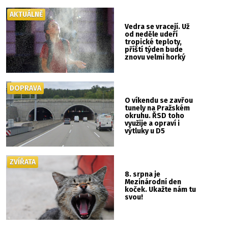
AKTUÁLNĚ
Vedra se vracejí. Už
od neděle udeří
tropické teploty,
příští týden bude
znovu velmi horký
DOPRAVA
O víkendu se zavřou
tunely na Pražském
okruhu. ŘSD toho
využije a opraví i
výtluky u D5
ZVÍŘATA
8. srpna je
Mezinárodní den
koček. Ukažte nám tu
svou!