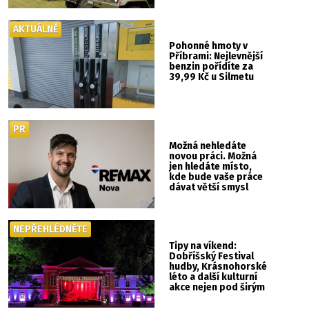
show ani hudba
AKTUÁLNĚ
Pohonné hmoty v
Příbrami: Nejlevnější
benzin pořídíte za
39,99 Kč u Silmetu
PR
Možná nehledáte
novou práci. Možná
jen hledáte místo,
kde bude vaše práce
dávat větší smysl
NEPŘEHLÉDNĚTE
Tipy na víkend:
Dobříšský Festival
hudby, Krásnohorské
léto a další kulturní
akce nejen pod širým
nebem