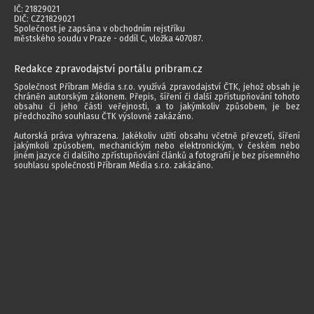
IČ: 21829021
DIČ: CZ21829021
Společnost je zapsána v obchodním rejstříku
městského soudu v Praze - oddíl C, vložka 407087.
Redakce zpravodajství portálu pribram.cz
Společnost Příbram Média s.r.o. využívá zpravodajství ČTK, jehož obsah je
chráněn autorským zákonem. Přepis, šíření či další zpřístupňování tohoto
obsahu či jeho části veřejnosti, a to jakýmkoliv způsobem, je bez
předchozího souhlasu ČTK výslovně zakázáno.
Autorská práva vyhrazena. Jakékoliv užití obsahu včetně převzetí, šíření
jakýmkoli způsobem, mechanickým nebo elektronickým, v českém nebo
jiném jazyce či dalšího zpřístupňování článků a fotografií je bez písemného
souhlasu společnosti Příbram Média s.r.o. zakázáno.
2014 - 2026 © Příbram Média s.r.o.
Všechna práva vyhrazena.
webdesign | websystem | KAO.cz