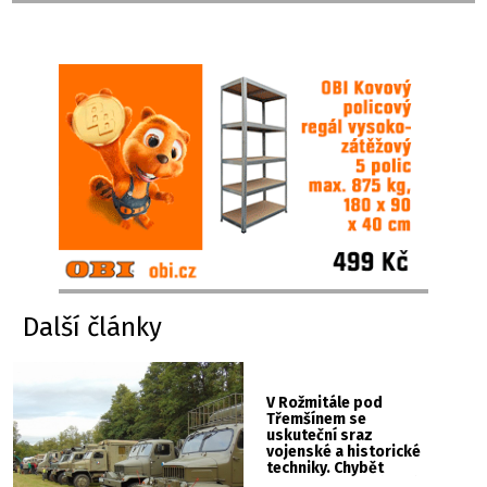
Další články
V Rožmitále pod
Třemšínem se
uskuteční sraz
vojenské a historické
techniky. Chybět
nebude kaskadérská