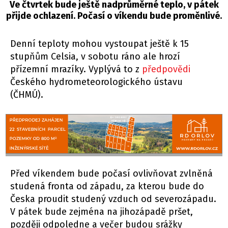
Ve čtvrtek bude ještě nadprůměrné teplo, v pátek
přijde ochlazení. Počasí o víkendu bude proměnlivé.
Denní teploty mohou vystoupat ještě k 15
stupňům Celsia, v sobotu ráno ale hrozí
přízemní mrazíky. Vyplývá to z
předpovědi
Českého hydrometeorologického ústavu
(ČHMÚ).
Před víkendem bude počasí ovlivňovat zvlněná
studená fronta od západu, za kterou bude do
Česka proudit studený vzduch od severozápadu.
V pátek bude zejména na jihozápadě pršet,
později odpoledne a večer budou srážky