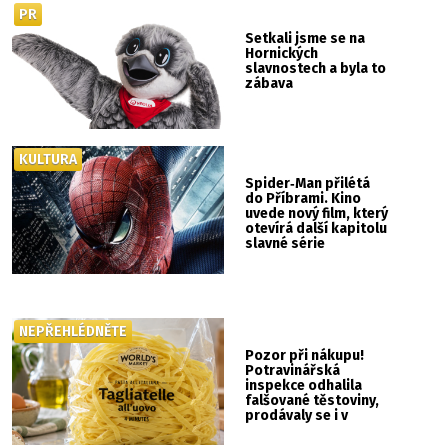
PR
Setkali jsme se na
Hornických
slavnostech a byla to
zábava
KULTURA
Spider‑Man přilétá
do Příbrami. Kino
uvede nový film, který
otevírá další kapitolu
slavné série
NEPŘEHLÉDNĚTE
Pozor při nákupu!
Potravinářská
inspekce odhalila
falšované těstoviny,
prodávaly se i v
Albertu