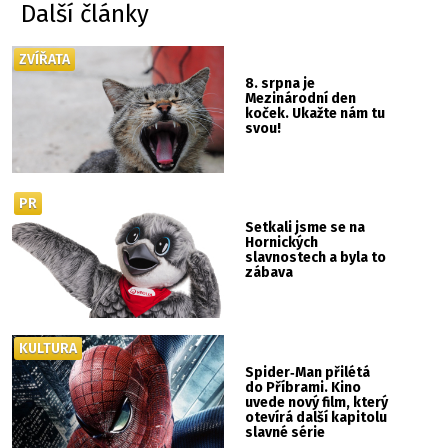
Další články
ZVÍŘATA
8. srpna je
Mezinárodní den
koček. Ukažte nám tu
svou!
PR
Setkali jsme se na
Hornických
slavnostech a byla to
zábava
KULTURA
Spider‑Man přilétá
do Příbrami. Kino
uvede nový film, který
otevírá další kapitolu
slavné série