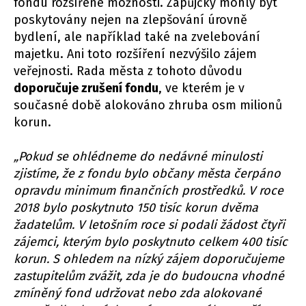
fondu rozšířené možnosti. Zápůjčky mohly být
poskytovány nejen na zlepšování úrovně
bydlení, ale například také na zvelebování
majetku. Ani toto rozšíření nezvýšilo zájem
veřejnosti. Rada města z tohoto důvodu
doporučuje zrušení fondu
, ve kterém je v
současné době alokováno zhruba osm milionů
korun.
„Pokud se ohlédneme do nedávné minulosti
zjistíme, že z fondu bylo občany města
čerpáno
opravdu minimum finančních prostředků. V roce
2018 bylo poskytnuto 150 tisíc korun dvěma
žada
telům. V letošním roce si podali žádost
čtyři
zájemci, kterým bylo poskytnuto celkem 400 tisíc
korun. S ohledem na nízký zájem doporučujeme
zastupitelům
zvážit
, zda je do budoucna vhodné
zmíněný fond udržovat nebo zda alokované