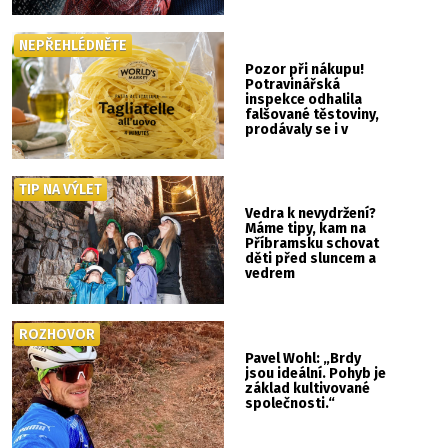
NEPŘEHLÉDNĚTE
Pozor při nákupu!
Potravinářská
inspekce odhalila
falšované těstoviny,
prodávaly se i v
Albertu
TIP NA VÝLET
Vedra k nevydržení?
Máme tipy, kam na
Příbramsku schovat
děti před sluncem a
vedrem
ROZHOVOR
Pavel Wohl: „Brdy
jsou ideální. Pohyb je
základ kultivované
společnosti.“