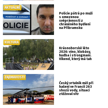
AKTUÁLNĚ
Policie pátrá po muži
s omezenou
svéprávností z
chráněného bydlení
na Příbramsku
KULTURA
Krásnohorské léto
2026: víno, klobásy,
hudba i strongmani.
Víkend, který má tah
ZAJÍMAVOSTI
Český vrtulník měl při
hašení ve Francii 263
shozů vody, situaci
ztěžoval vítr