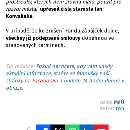
prostředky, kterých není zrovna málo, použít pro
rozvoj města,“
upřesnil čísla starosta Jan
Konvalinka
.
V případě, že ke zrušení Fondu zápůjček dojde,
všechny
již podepsané
smlouvy
doběhnou ve
stanovených termínech.
Tip redakce:
Pokud nechcete, aby vám unikly
aktuální informace, staňte se fanoušky naší
stránky na
Facebooku
a budete 24 hodin denně v
obraze.
zdroj:
MěÚ
autor:
top