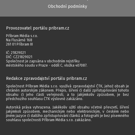
Obchodní podmínky
Provozovatel portálu pribram.cz
Příbram Média s.r.o.
Na Flusárně 168
261 01 Příbram III
IČ: 21829021
DIČ: CZ21829021
Společnost je zapsána v obchodním rejstříku
městského soudu v Praze - oddíl C, vložka 407087.
Redakce zpravodajství portálu pribram.cz
Společnost Příbram Média s.r.o. využívá zpravodajství ČTK, jehož obsah je
chráněn autorským zákonem. Přepis, šíření či další zpřístupňování tohoto
obsahu či jeho části veřejnosti, a to jakýmkoliv způsobem, je bez
předchozího souhlasu ČTK výslovně zakázáno.
Autorská práva vyhrazena. Jakékoliv užití obsahu včetně převzetí, šíření
jakýmkoli způsobem, mechanickým nebo elektronickým, v českém nebo
jiném jazyce či dalšího zpřístupňování článků a fotografií je bez písemného
souhlasu společnosti Příbram Média s.r.o. zakázáno.