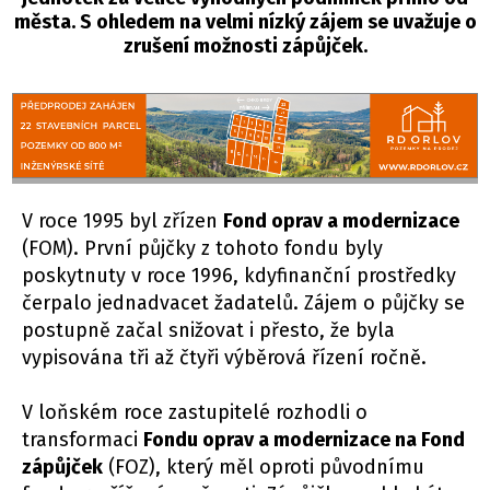
města. S ohledem na velmi nízký zájem se uvažuje o
zrušení možnosti zápůjček.
V roce 1995 byl zřízen
Fond oprav a modernizace
(FOM). První půjčky z tohoto fondu byly
poskytnuty v roce 1996, kdyfinanční prostředky
čerpalo jednadvacet žadatelů. Zájem o půjčky se
postupně začal snižovat i přesto, že byla
vypisována tři až čtyři výběrová řízení ročně.
V loňském roce zastupitelé rozhodli o
transformaci
Fondu oprav a m
odernizace
na Fond
zápůjček
(FOZ), který měl oproti původnímu