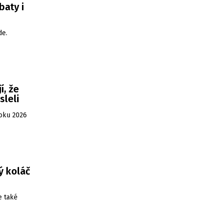
baty i
de.
í, že
sleli
roku 2026
ý koláč
e také