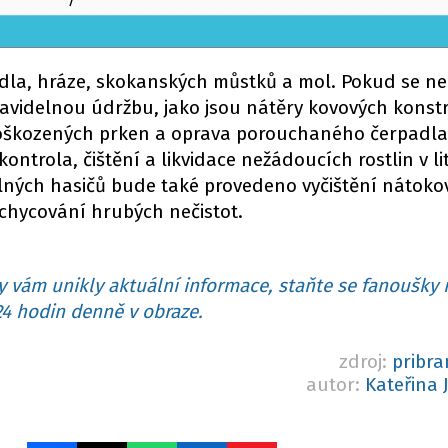
idla, hráze, skokanských můstků a mol. Pokud se n
avidelnou údržbu, jako jsou nátěry kovových konst
oškozených prken a oprava porouchaného čerpadla
ntrola, čištění a likvidace nežádoucích rostlin v l
lných hasičů bude také provedeno vyčištění nátoko
achycování hrubých nečistot.
 vám unikly aktuální informace, staňte se fanoušky 
4 hodin denně v obraze.
zdroj:
pribr
autor:
Kateřina 