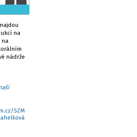
enajdou
rukcí na
 na
itorálním
vé nádrže
naší
am.cz/SZM
Jahelková