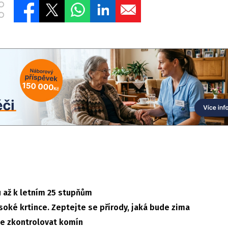
u až k letním 25 stupňům
soké krtince. Zeptejte se přírody, jaká bude zima
e zkontrolovat komín