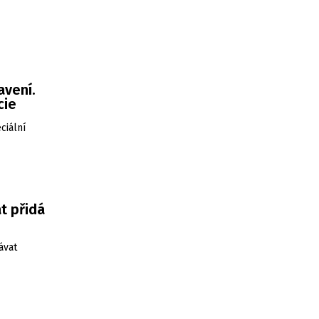
avení.
cie
ciální
t přidá
ávat