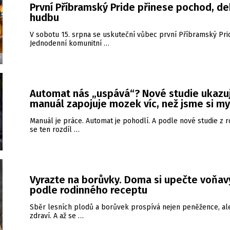
První Příbramský Pride přinese pochod, de
hudbu
V sobotu 15. srpna se uskuteční vůbec první Příbramský Pri
Jednodenní komunitní …
Automat nás „uspává“? Nové studie ukazuj
manuál zapojuje mozek víc, než jsme si my
Manuál je práce. Automat je pohodlí. A podle nové studie z 
se ten rozdíl …
Vyrazte na borůvky. Doma si upečte voňav
podle rodinného receptu
Sběr lesních plodů a borůvek prospívá nejen peněžence, al
zdraví. A až se …