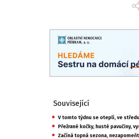
Související
•
V tomto týdnu se oteplí, ve střed
•
Přežrané kočky, husté pavučiny, vy
•
Začíná topná sezona, nezapomeňt