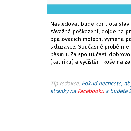
Následovat bude kontrola stav
závažná poškození, dojde na pr
opalovacích molech, výměna p
skluzavce. Současně proběhne ko
pásmu. Za spoluúčasti dobrovo
(kalníku) a vyčištění koše na z
Tip redakce:
Pokud nechcete, aby
stránky na
Facebooku
a budete 2