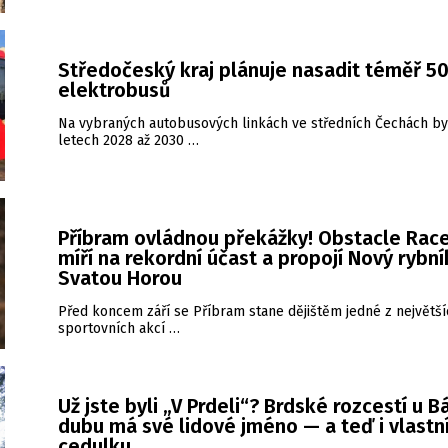
Středočeský kraj plánuje nasadit téměř 5
elektrobusů
Na vybraných autobusových linkách ve středních Čechách b
letech 2028 až 2030 …
Příbram ovládnou překážky! Obstacle Race
míří na rekordní účast a propojí Nový rybní
Svatou Horou
Před koncem září se Příbram stane dějištěm jedné z největší
sportovních akcí …
Už jste byli „V Prdeli“? Brdské rozcestí u B
dubu má své lidové jméno — a teď i vlastn
cedulku