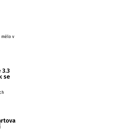
0
y mělo v
 3.3
k se
ch
ártova
í