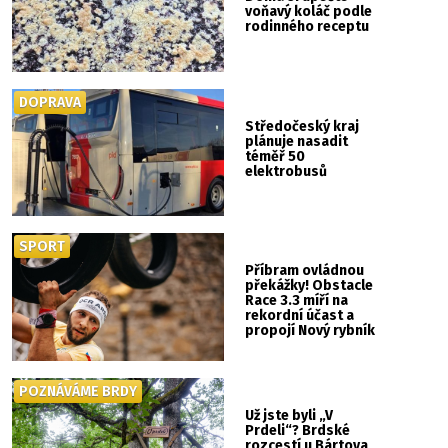
voňavý koláč podle
rodinného receptu
DOPRAVA
Středočeský kraj
plánuje nasadit
téměř 50
elektrobusů
SPORT
Příbram ovládnou
překážky! Obstacle
Race 3.3 míří na
rekordní účast a
propojí Nový rybník
se Svatou Horou
POZNÁVÁME BRDY
Už jste byli „V
Prdeli“? Brdské
rozcestí u Bártova