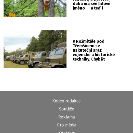
dubu má své lidové
jméno — a teď i
vlastní cedulku
V Rožmitále pod
Třemšínem se
uskuteční sraz
vojenské a historické
techniky. Chybět
nebude kaskadérská
show ani hudba
Kodex redakce
Soutěže
Reklama
Pro média