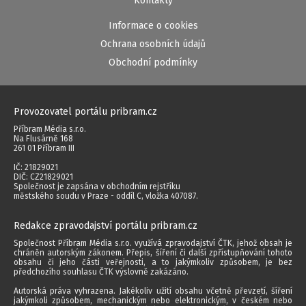
Kontakty
Informace o cookies
Ochrana osobních údajů
Obchodní podmínky
Provozovatel portálu pribram.cz
Příbram Média s.r.o.
Na Flusárně 168
261 01 Příbram III
IČ: 21829021
DIČ: CZ21829021
Společnost je zapsána v obchodním rejstříku
městského soudu v Praze - oddíl C, vložka 407087.
Redakce zpravodajství portálu pribram.cz
Společnost Příbram Média s.r.o. využívá zpravodajství ČTK, jehož obsah je
chráněn autorským zákonem. Přepis, šíření či další zpřístupňování tohoto
obsahu či jeho části veřejnosti, a to jakýmkoliv způsobem, je bez
předchozího souhlasu ČTK výslovně zakázáno.
Autorská práva vyhrazena. Jakékoliv užití obsahu včetně převzetí, šíření
jakýmkoli způsobem, mechanickým nebo elektronickým, v českém nebo