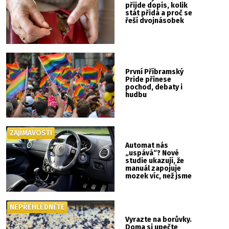
přijde dopis, kolik
stát přidá a proč se
řeší dvojnásobek
První Příbramský
Pride přinese
pochod, debaty i
hudbu
ZAJÍMAVOSTI
Automat nás
„uspává“? Nové
studie ukazují, že
manuál zapojuje
mozek víc, než jsme
si mysleli
NEPŘEHLÉDNĚTE
Vyrazte na borůvky.
Doma si upečte