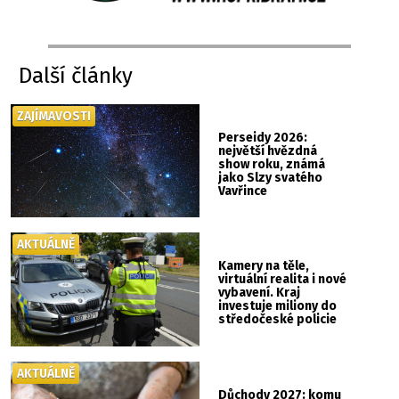
Další články
ZAJÍMAVOSTI
Perseidy 2026:
největší hvězdná
show roku, známá
jako Slzy svatého
Vavřince
AKTUÁLNĚ
Kamery na těle,
virtuální realita i nové
vybavení. Kraj
investuje miliony do
středočeské policie
AKTUÁLNĚ
Důchody 2027: komu