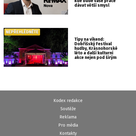
kde bude vaše práce
dávat větší smysl
NEPŘEHLÉDNĚTE
Tipy na víkend:
Dobříšský Festival
hudby, Krásnohorské
léto a další kulturní
akce nejen pod širým
nebem
Kodex redakce
Soutěže
Reklama
Pro média
Kontakty