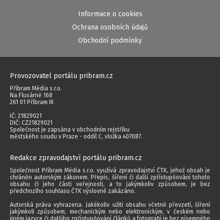
Informace o cookies
Ochrana osobních údajů
Obchodní podmínky
Provozovatel portálu pribram.cz
Příbram Média s.r.o.
Na Flusárně 168
261 01 Příbram III
IČ: 21829021
DIČ: CZ21829021
Společnost je zapsána v obchodním rejstříku
městského soudu v Praze - oddíl C, vložka 407087.
Redakce zpravodajství portálu pribram.cz
Společnost Příbram Média s.r.o. využívá zpravodajství ČTK, jehož obsah je
chráněn autorským zákonem. Přepis, šíření či další zpřístupňování tohoto
obsahu či jeho části veřejnosti, a to jakýmkoliv způsobem, je bez
předchozího souhlasu ČTK výslovně zakázáno.
Autorská práva vyhrazena. Jakékoliv užití obsahu včetně převzetí, šíření
jakýmkoli způsobem, mechanickým nebo elektronickým, v českém nebo
jiném jazyce či dalšího zpřístupňování článků a fotografií je bez písemného