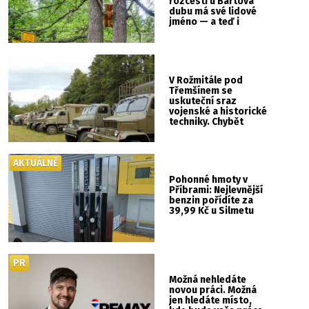
rozcestí u Bártova
dubu má své lidové
jméno — a teď i
vlastní cedulku
V Rožmitále pod
Třemšínem se
uskuteční sraz
vojenské a historické
techniky. Chybět
nebude kaskadérská
show ani hudba
AKTUÁLNĚ
Pohonné hmoty v
Příbrami: Nejlevnější
benzin pořídíte za
39,99 Kč u Silmetu
PR
Možná nehledáte
novou práci. Možná
jen hledáte místo,