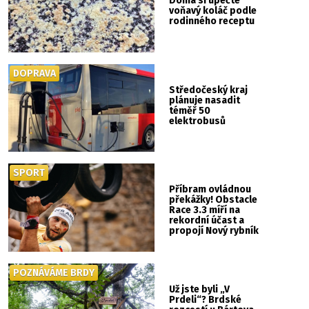
Doma si upečte
voňavý koláč podle
rodinného receptu
DOPRAVA
Středočeský kraj
plánuje nasadit
téměř 50
elektrobusů
SPORT
Příbram ovládnou
překážky! Obstacle
Race 3.3 míří na
rekordní účast a
propojí Nový rybník
se Svatou Horou
POZNÁVÁME BRDY
Už jste byli „V
Prdeli“? Brdské