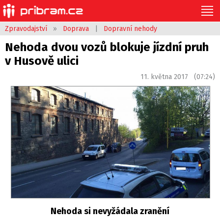
Zpravodajství
»
Doprava
|
Dopravní nehody
Nehoda dvou vozů blokuje jízdní pruh
v Husově ulici
11. května 2017 (07:24)
Nehoda si nevyžádala zranění