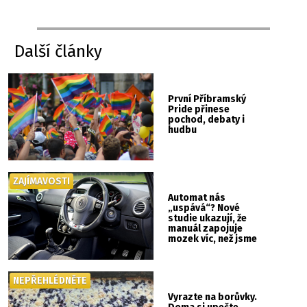
Další články
První Příbramský
Pride přinese
pochod, debaty i
hudbu
ZAJÍMAVOSTI
Automat nás
„uspává“? Nové
studie ukazují, že
manuál zapojuje
mozek víc, než jsme
si mysleli
NEPŘEHLÉDNĚTE
Vyrazte na borůvky.