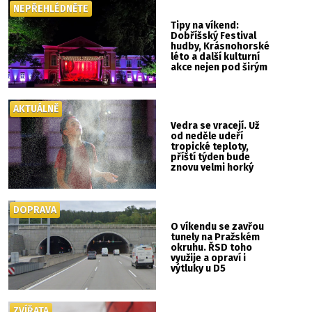
NEPŘEHLÉDNĚTE
Tipy na víkend:
Dobříšský Festival
hudby, Krásnohorské
léto a další kulturní
akce nejen pod širým
nebem
AKTUÁLNĚ
Vedra se vracejí. Už
od neděle udeří
tropické teploty,
příští týden bude
znovu velmi horký
DOPRAVA
O víkendu se zavřou
tunely na Pražském
okruhu. ŘSD toho
využije a opraví i
výtluky u D5
ZVÍŘATA