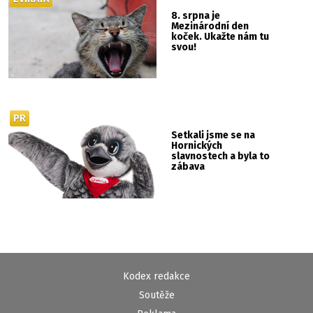
8. srpna je
Mezinárodní den
koček. Ukažte nám tu
svou!
PR
Setkali jsme se na
Hornických
slavnostech a byla to
zábava
Kodex redakce
Soutěže