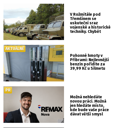
V Rožmitále pod
Třemšínem se
uskuteční sraz
vojenské a historické
techniky. Chybět
nebude kaskadérská
show ani hudba
AKTUÁLNĚ
Pohonné hmoty v
Příbrami: Nejlevnější
benzin pořídíte za
39,99 Kč u Silmetu
PR
Možná nehledáte
novou práci. Možná
jen hledáte místo,
kde bude vaše práce
dávat větší smysl