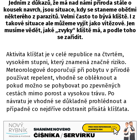
Jedním z důkazů, že má nad námi příroda stále o
kousek navrch, jsou situace, kdy se staneme oběťmi
některého z parazitů. Velmi často to bývá klíště. I z
takové situace ale můžeme vyjít jako vítězové. Jen
musíme vědět, jaké „zvyky“ klíště má, a podle toho
se zařídit.
Aktivita klíšťat je v celé republice na čtvrtém,
vysokém stupni, který znamená značné riziko.
Meteorologové doporučují při pobytu v přírodě
používat repelent, vhodně se obléknout a
pokud možno se pohybovat po zpevněných
cestách mimo porost a vysokou trávu. Po
návratu je vhodné se důkladně prohlédnout a
případně co nejdříve odstranit přisátá klíšťata.