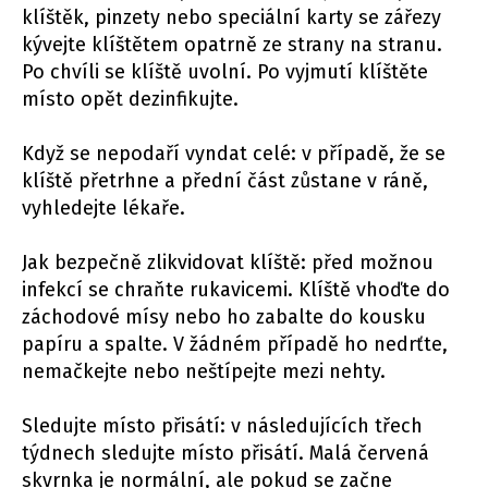
klíštěk, pinzety nebo speciální karty se zářezy
kývejte klíštětem opatrně ze strany na stranu.
Po chvíli se klíště uvolní. Po vyjmutí klíštěte
místo opět dezinfikujte.
Když se nepodaří vyndat celé: v případě, že se
klíště přetrhne a přední část zůstane v ráně,
vyhledejte lékaře.
Jak bezpečně zlikvidovat klíště: před možnou
infekcí se chraňte rukavicemi. Klíště vhoďte do
záchodové mísy nebo ho zabalte do kousku
papíru a spalte. V žádném případě ho nedrťte,
nemačkejte nebo neštípejte mezi nehty.
Sledujte místo přisátí: v následujících třech
týdnech sledujte místo přisátí. Malá červená
skvrnka je normální, ale pokud se začne