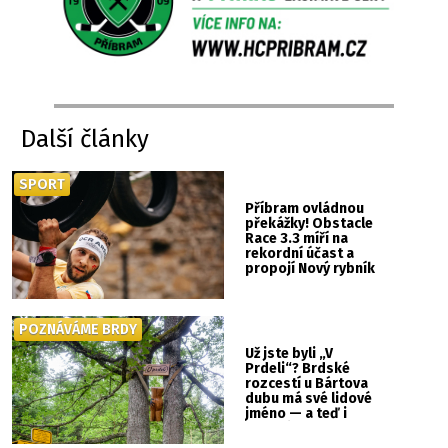
Další články
SPORT
Příbram ovládnou
překážky! Obstacle
Race 3.3 míří na
rekordní účast a
propojí Nový rybník
se Svatou Horou
POZNÁVÁME BRDY
Už jste byli „V
Prdeli“? Brdské
rozcestí u Bártova
dubu má své lidové
jméno — a teď i
vlastní cedulku