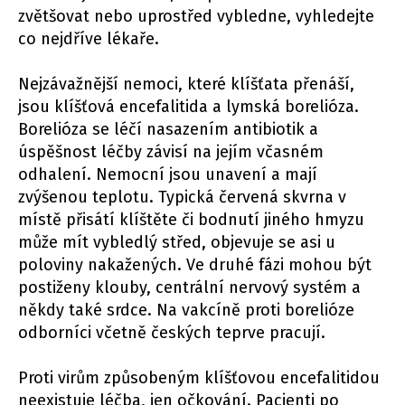
zvětšovat nebo uprostřed vybledne, vyhledejte
co nejdříve lékaře.
Nejzávažnější nemoci, které klíšťata přenáší,
jsou klíšťová encefalitida a lymská borelióza.
Borelióza se léčí nasazením antibiotik a
úspěšnost léčby závisí na jejím včasném
odhalení. Nemocní jsou unavení a mají
zvýšenou teplotu. Typická červená skvrna v
místě přisátí klíštěte či bodnutí jiného hmyzu
může mít vybledlý střed, objevuje se asi u
poloviny nakažených. Ve druhé fázi mohou být
postiženy klouby, centrální nervový systém a
někdy také srdce. Na vakcíně proti borelióze
odborníci včetně českých teprve pracují.
Proti virům způsobeným klíšťovou encefalitidou
neexistuje léčba, jen očkování. Pacienti po