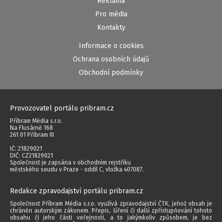
Reklama
Pro média
Kontakty
Informace o cookies
Ochrana osobních údajů
Obchodní podmínky
Provozovatel portálu pribram.cz
Příbram Média s.r.o.
Na Flusárně 168
261 01 Příbram III
IČ: 21829021
DIČ: CZ21829021
Společnost je zapsána v obchodním rejstříku
městského soudu v Praze - oddíl C, vložka 407087.
Redakce zpravodajství portálu pribram.cz
Společnost Příbram Média s.r.o. využívá zpravodajství ČTK, jehož obsah je
chráněn autorským zákonem. Přepis, šíření či další zpřístupňování tohoto
obsahu či jeho části veřejnosti, a to jakýmkoliv způsobem, je bez