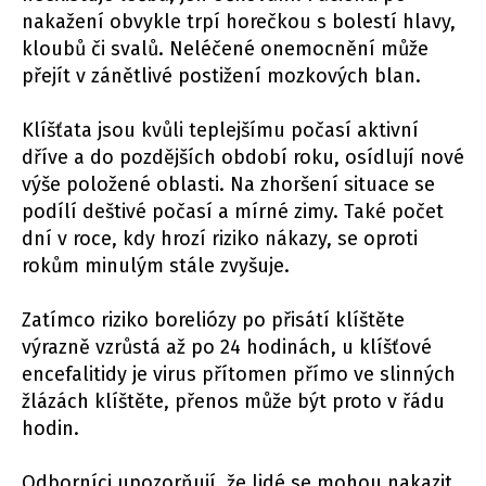
nakažení obvykle trpí horečkou s bolestí hlavy,
kloubů či svalů. Neléčené onemocnění může
přejít v zánětlivé postižení mozkových blan.
Klíšťata jsou kvůli teplejšímu počasí aktivní
dříve a do pozdějších období roku, osídlují nové
výše položené oblasti. Na zhoršení situace se
podílí deštivé počasí a mírné zimy. Také počet
dní v roce, kdy hrozí riziko nákazy, se oproti
rokům minulým stále zvyšuje.
Zatímco riziko boreliózy po přisátí klíštěte
výrazně vzrůstá až po 24 hodinách, u klíšťové
encefalitidy je virus přítomen přímo ve slinných
žlázách klíštěte, přenos může být proto v řádu
hodin.
Odborníci upozorňují, že lidé se mohou nakazit