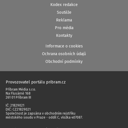
Kodex redakce
Soutěže
Reklama
Pro média
Kontakty
Informace o cookies
Ochrana osobních údajů
Obchodní podmínky
Provozovatel portálu pribram.cz
Příbram Média s.r.o.
Na Flusárně 168
261 01 Příbram III
IČ: 21829021
DIČ: CZ21829021
Společnost je zapsána v obchodním rejstříku
městského soudu v Praze - oddíl C, vložka 407087.