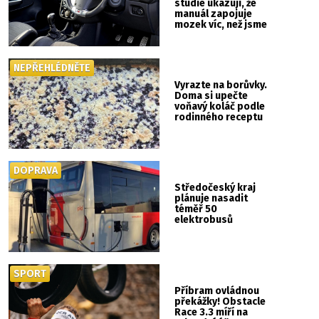
studie ukazují, že
manuál zapojuje
mozek víc, než jsme
si mysleli
NEPŘEHLÉDNĚTE
Vyrazte na borůvky.
Doma si upečte
voňavý koláč podle
rodinného receptu
DOPRAVA
Středočeský kraj
plánuje nasadit
téměř 50
elektrobusů
SPORT
Příbram ovládnou
překážky! Obstacle
Race 3.3 míří na