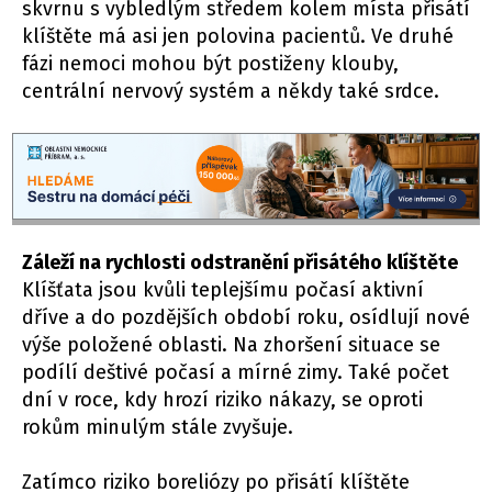
skvrnu s vybledlým středem kolem místa přisátí
klíštěte má asi jen polovina pacientů. Ve druhé
fázi nemoci mohou být postiženy klouby,
centrální nervový systém a někdy také srdce.
Záleží na rychlosti odstranění přisátého klíštěte
Klíšťata jsou kvůli teplejšímu počasí aktivní
dříve a do pozdějších období roku, osídlují nové
výše položené oblasti. Na zhoršení situace se
podílí deštivé počasí a mírné zimy. Také počet
dní v roce, kdy hrozí riziko nákazy, se oproti
rokům minulým stále zvyšuje.
Zatímco riziko boreliózy po přisátí klíštěte