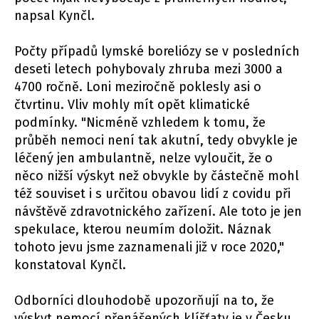
napsal Kynčl.
Počty případů lymské boreliózy se v posledních
deseti letech pohybovaly zhruba mezi 3000 a
4700 ročně. Loni meziročně poklesly asi o
čtvrtinu. Vliv mohly mít opět klimatické
podmínky. "Nicméně vzhledem k tomu, že
průběh nemoci není tak akutní, tedy obvykle je
léčený jen ambulantně, nelze vyloučit, že o
něco nižší výskyt než obvykle by částečně mohl
též souviset i s určitou obavou lidí z covidu při
návštěvě zdravotnického zařízení. Ale toto je jen
spekulace, kterou neumím doložit. Náznak
tohoto jevu jsme zaznamenali již v roce 2020,"
konstatoval Kynčl.
Odborníci dlouhodobě upozorňují na to, že
výskyt nemocí přenášených klíšťaty je v Česku