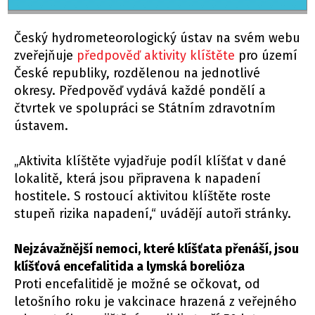
Český hydrometeorologický ústav na svém webu
zveřejňuje
předpověď aktivity klíštěte
pro území
České republiky, rozdělenou na jednotlivé
okresy. Předpověď vydává každé pondělí a
čtvrtek ve spolupráci se Státním zdravotním
ústavem.
„Aktivita klíštěte vyjadřuje podíl klíšťat v dané
lokalitě, která jsou připravena k napadení
hostitele. S rostoucí aktivitou klíštěte roste
stupeň rizika napadení,“ uvádějí autoři stránky.
Nejzávažnější nemoci, které klíšťata přenáší, jsou
klíšťová encefalitida a lymská borelióza
Proti encefalitidě je možné se očkovat, od
letošního roku je vakcinace hrazená z veřejného