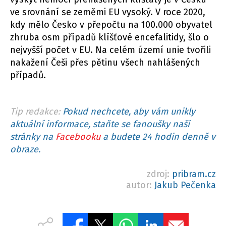
ve srovnání se zeměmi EU vysoký. V roce 2020,
kdy mělo Česko v přepočtu na 100.000 obyvatel
zhruba osm případů klíšťové encefalitidy, šlo o
nejvyšší počet v EU. Na celém území unie tvořili
nakažení Češi přes pětinu všech nahlášených
případů.
Tip redakce:
Pokud nechcete, aby vám unikly
aktuální informace, staňte se fanoušky naší
stránky na
Facebooku
a budete 24 hodin denně v
obraze.
zdroj:
pribram.cz
autor:
Jakub Pečenka