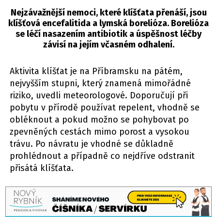
Nejzávažnější nemoci, které klíšťata přenáší, jsou
klíšťová encefalitida a lymská borelióza. Borelióza
se léčí nasazením antibiotik a úspěšnost léčby
závisí na jejím včasném odhalení.
Aktivita klíšťat je na Příbramsku na pátém,
nejvyšším stupni, který znamená mimořádné
riziko, uvedli meteorologové. Doporučují při
pobytu v přírodě používat repelent, vhodně se
obléknout a pokud možno se pohybovat po
zpevněných cestách mimo porost a vysokou
trávu. Po návratu je vhodné se důkladně
prohlédnout a případně co nejdříve odstranit
přisátá klíšťata.