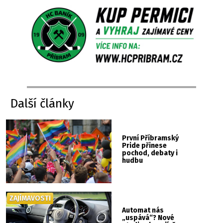
Další články
První Příbramský
Pride přinese
pochod, debaty i
hudbu
ZAJÍMAVOSTI
Automat nás
„uspává“? Nové