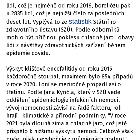
lidí, což je nejméně od roku 2016, boreliózu pak
u 2835 lidí, což je nejnižší číslo za posledních
statistik
deset let. Vyplývá to ze
Státního
zdravotního ústavu (SZÚ). Podle odborníků
mohlo být příčinou poklesu chladné jaro i obavy
lidí z návštěvy zdravotnických zařízení během
epidemie covidu.
Výskyt klíšťové encefalitidy od roku 2015
každoročně stoupal, maximem bylo 854 případů
v roce 2020. Loni se meziročně propadl asi o
třetinu. Podle Jana Kynčla, který v SZÚ vede
oddělení epidemiologie infekčních nemocí,
vývoj nemocnosti závisí na řadě faktorů, roli
hrají i klimatické a přírodní podmínky. "V roce
2021 byla dlouhá zima a chladné jaro, což jistě
přispělo k nižšímu výskytu nemoci. Celkově však
počet nijak nevybočuje z průměrných hodnot,"