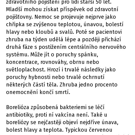
zdravotního pojištění pro lidi starší 50 let.
Mladší mohou získat příspěvek od zdravotní
pojišťovny. Nemoc se projevuje nejprve jako
chřipka se zvýšenou teplotou, únavou, bolestí
hlavy nebo kloubů a svalů. Poté se pacientovi
zhruba na týden udělá lépe a později přichází
druhá fáze s postižením centrálního nervového
systému. Může jít o poruchy spánku,
koncentrace, rovnováhy, obrnu nebo
světloplachost. Hrozí i trvalé následky jako
poruchy hybnosti nebo trvalé ochrnutí
některých částí těla. Zhruba jedno procento
onemocnění končí smrtí.
Borelióza způsobená bakteriemi se léčí
antibiotiky, proti ní vakcína není. Také u
boreliózy se nejčastěji objeví nejdříve únava,
bolest hlavy a teplota. Typickou červenou