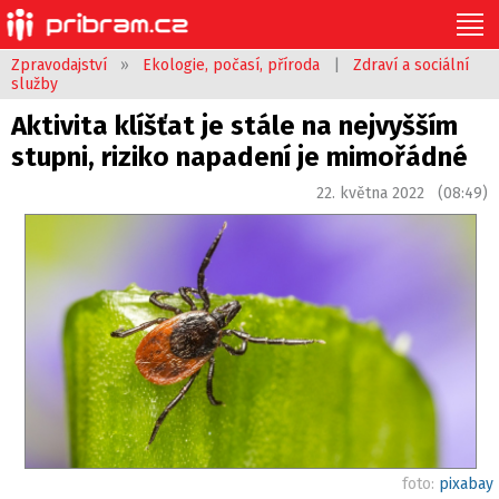
Zpravodajství
»
Ekologie, počasí, příroda
|
Zdraví a sociální
služby
Aktivita klíšťat je stále na nejvyšším
stupni, riziko napadení je mimořádné
22. května 2022 (08:49)
foto:
pixabay