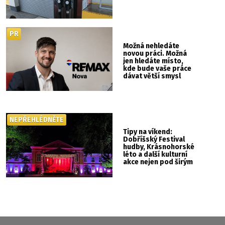
PR
Možná nehledáte
novou práci. Možná
jen hledáte místo,
kde bude vaše práce
dávat větší smysl
NEPŘEHLÉDNĚTE
Tipy na víkend:
Dobříšský Festival
hudby, Krásnohorské
léto a další kulturní
akce nejen pod širým
nebem