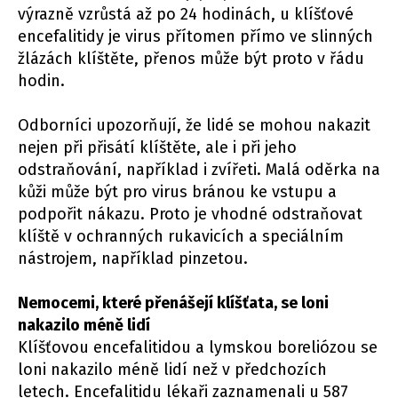
výrazně vzrůstá až po 24 hodinách, u klíšťové
encefalitidy je virus přítomen přímo ve slinných
žlázách klíštěte, přenos může být proto v řádu
hodin.
Odborníci upozorňují, že lidé se mohou nakazit
nejen při přisátí klíštěte, ale i při jeho
odstraňování, například i zvířeti. Malá oděrka na
kůži může být pro virus bránou ke vstupu a
podpořit nákazu. Proto je vhodné odstraňovat
klíště v ochranných rukavicích a speciálním
nástrojem, například pinzetou.
Nemocemi, které přenášejí klíšťata, se loni
nakazilo méně lidí
Klíšťovou encefalitidou a lymskou boreliózou se
loni nakazilo méně lidí než v předchozích
letech. Encefalitidu lékaři zaznamenali u 587