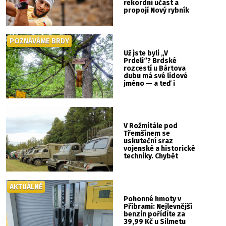
rekordní účast a
propojí Nový rybník
se Svatou Horou
POZNÁVÁME BRDY
Už jste byli „V
Prdeli“? Brdské
rozcestí u Bártova
dubu má své lidové
jméno — a teď i
vlastní cedulku
V Rožmitále pod
Třemšínem se
uskuteční sraz
vojenské a historické
techniky. Chybět
nebude kaskadérská
show ani hudba
AKTUÁLNĚ
Pohonné hmoty v
Příbrami: Nejlevnější
benzin pořídíte za
39,99 Kč u Silmetu