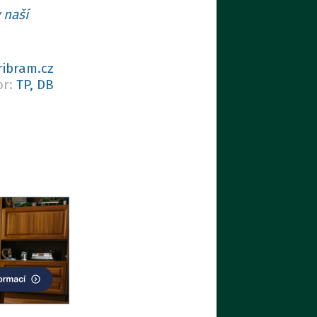
 naší
ribram.cz
or:
TP, DB