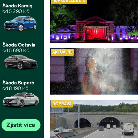
NEPŘEHLÉDNĚTE
AKTUÁLNĚ
DOPRAVA