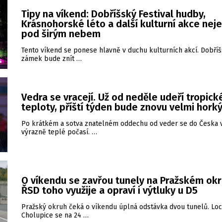
Tipy na víkend: Dobříšský Festival hudby,
Krásnohorské léto a další kulturní akce nej
pod širým nebem
Tento víkend se ponese hlavně v duchu kulturních akcí. Dobří
zámek bude znít …
Vedra se vracejí. Už od neděle udeří tropick
teploty, příští týden bude znovu velmi hork
Po krátkém a sotva znatelném oddechu od veder se do Česka v
výrazně teplé počasí. …
O víkendu se zavřou tunely na Pražském okr
ŘSD toho využije a opraví i výtluky u D5
Pražský okruh čeká o víkendu úplná odstávka dvou tunelů. Loc
Cholupice se na 24 …