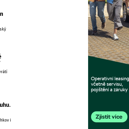
en
šský
é
ý
rátí
uhu.
hkov i