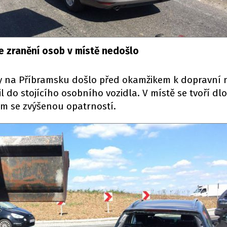
e zranění osob v místě nedošlo
 na Příbramsku došlo před okamžikem k dopravní 
il do stojícího osobního vozidla. V místě se tvoří dl
em se zvýšenou opatrností.