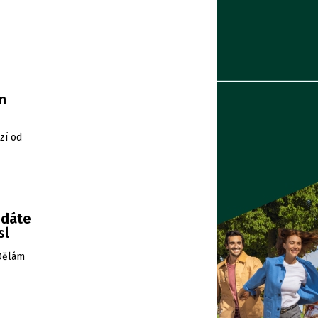
n
zí od
edáte
sl
„Dělám