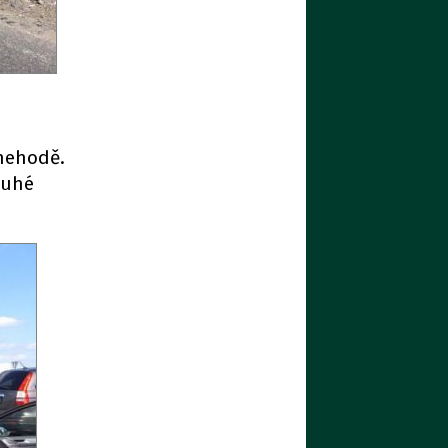
nehodě.
ouhé