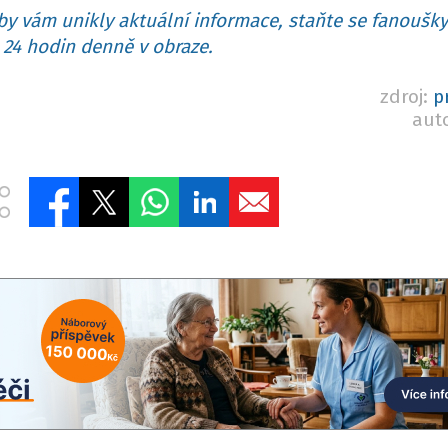
y vám unikly aktuální informace, staňte se fanoušky
24 hodin denně v obraze.
zdroj:
p
aut