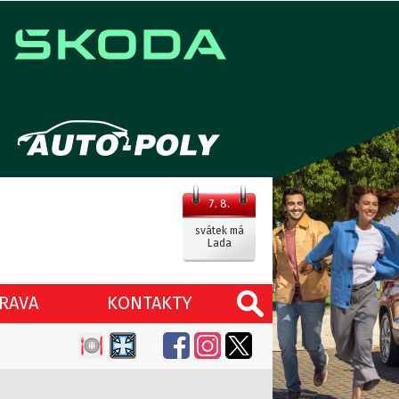
7. 8.
svátek má
Lada
RAVA
KONTAKTY