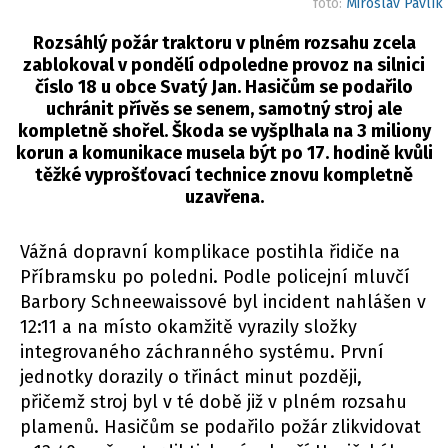
foto:
Miroslav Pavlík
Rozsáhlý požár traktoru v plném rozsahu zcela
zablokoval v pondělí odpoledne provoz na silnici
číslo 18 u obce Svatý Jan. Hasičům se podařilo
uchránit přívěs se senem, samotný stroj ale
kompletně shořel. Škoda se vyšplhala na 3 miliony
korun a komunikace musela být po 17. hodině kvůli
těžké vyprošťovací technice znovu kompletně
uzavřena.
Vážná dopravní komplikace postihla řidiče na
Příbramsku po poledni. Podle policejní mluvčí
Barbory Schneewaissové byl incident nahlášen v
12:11 a na místo okamžitě vyrazily složky
integrovaného záchranného systému. První
jednotky dorazily o třináct minut později,
přičemž stroj byl v té době již v plném rozsahu
plamenů. Hasičům se podařilo požár zlikvidovat