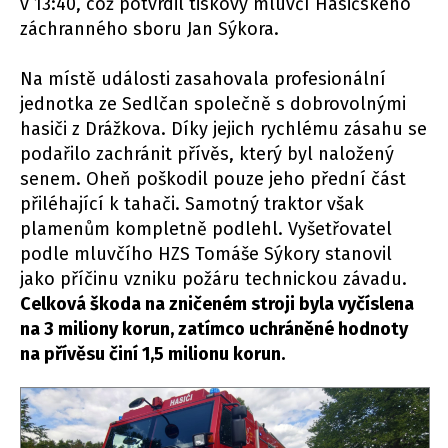
v 13:40, což potvrdil tiskový mluvčí Hasičského
záchranného sboru Jan Sýkora.
Na místě události zasahovala profesionální
jednotka ze Sedlčan společně s dobrovolnými
hasiči z Drážkova. Díky jejich rychlému zásahu se
podařilo zachránit přívěs, který byl naložený
senem. Oheň poškodil pouze jeho přední část
přiléhající k tahači. Samotný traktor však
plamenům kompletně podlehl. Vyšetřovatel
podle mluvčího HZS Tomáše Sýkory stanovil
jako příčinu vzniku požáru technickou závadu.
Celková škoda na zničeném stroji byla vyčíslena
na 3 miliony korun, zatímco uchráněné hodnoty
na přívěsu činí 1,5 milionu korun.