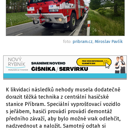
foto:
pribram.cz, Miroslav Pavlík
K likvidaci následků nehody musela dodatečně
dorazit těžká technika z centrální hasičské
stanice Příbram. Speciální vyprošťovací vozidlo
s jeřábem, hasiči provádí provádí demontáž
předního závaží, aby bylo možné vrak odlehčit,
nadzvednout a naložit. Samotný odtah si