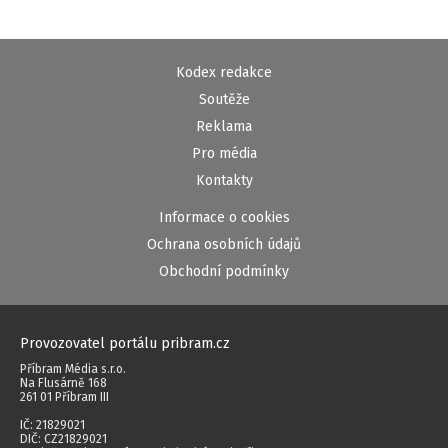
Kodex redakce
Soutěže
Reklama
Pro média
Kontakty
Informace o cookies
Ochrana osobních údajů
Obchodní podmínky
Provozovatel portálu pribram.cz
Příbram Média s.r.o.
Na Flusárně 168
261 01 Příbram III
IČ: 21829021
DIČ: CZ21829021