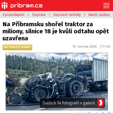
Zpravodajství
»
Doprava
|
Dopravní nehody
|
Hasiči, požáry
Na Příbramsku shořel traktor za
miliony, silnice 18 je kvůli odtahu opět
uzavřena
15. června 2026 (17:45)
AKTUALIZOVÁNO
Dalších 14 fotografií v galerii