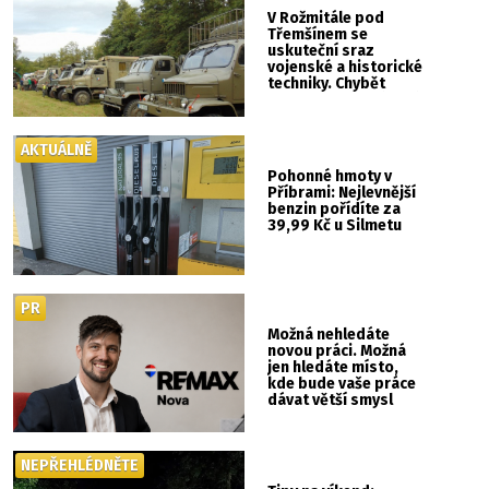
V Rožmitále pod
Třemšínem se
uskuteční sraz
vojenské a historické
techniky. Chybět
nebude kaskadérská
show ani hudba
AKTUÁLNĚ
Pohonné hmoty v
Příbrami: Nejlevnější
benzin pořídíte za
39,99 Kč u Silmetu
PR
Možná nehledáte
novou práci. Možná
jen hledáte místo,
kde bude vaše práce
dávat větší smysl
NEPŘEHLÉDNĚTE