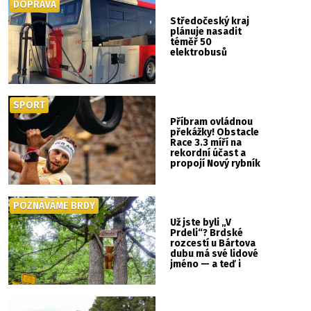
DOPRAVA
Středočeský kraj
plánuje nasadit
téměř 50
elektrobusů
SPORT
Příbram ovládnou
překážky! Obstacle
Race 3.3 míří na
rekordní účast a
propojí Nový rybník
se Svatou Horou
POZNÁVÁME BRDY
Už jste byli „V
Prdeli“? Brdské
rozcestí u Bártova
dubu má své lidové
jméno — a teď i
vlastní cedulku