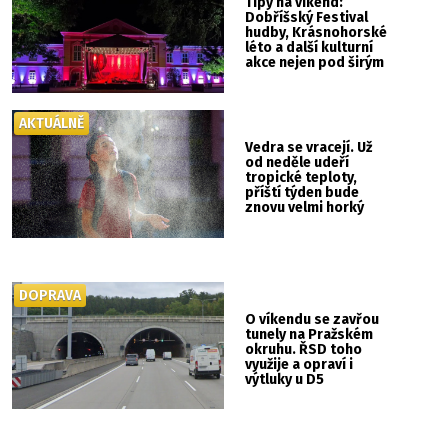
Tipy na víkend:
Dobříšský Festival
hudby, Krásnohorské
léto a další kulturní
akce nejen pod širým
nebem
AKTUÁLNĚ
Vedra se vracejí. Už
od neděle udeří
tropické teploty,
příští týden bude
znovu velmi horký
DOPRAVA
O víkendu se zavřou
tunely na Pražském
okruhu. ŘSD toho
využije a opraví i
výtluky u D5