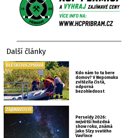
Další články
BLESKOVÁ ZPRÁVA
Kdo nám to tu bere
domov? V Nepomuku
zvítězila čistá,
odporná
bezohlednost
ZAJÍMAVOSTI
Perseidy 2026:
největší hvězdná
show roku, známá
jako Slzy svatého
Vavřince