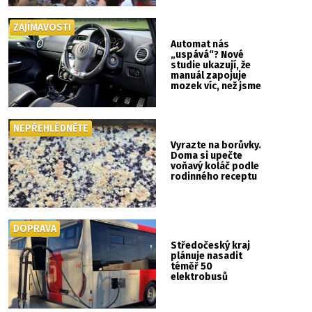
ZAJÍMAVOSTI
Automat nás
„uspává“? Nové
studie ukazují, že
manuál zapojuje
mozek víc, než jsme
si mysleli
NEPŘEHLÉDNĚTE
Vyrazte na borůvky.
Doma si upečte
voňavý koláč podle
rodinného receptu
DOPRAVA
Středočeský kraj
plánuje nasadit
téměř 50
elektrobusů