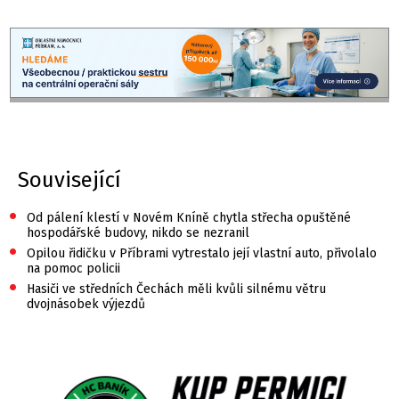
Související
•
Od pálení klestí v Novém Kníně chytla střecha opuštěné
hospodářské budovy, nikdo se nezranil
•
Opilou řidičku v Příbrami vytrestalo její vlastní auto, přivolalo
na pomoc policii
•
Hasiči ve středních Čechách měli kvůli silnému větru
dvojnásobek výjezdů