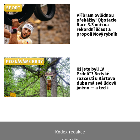
SPORT
Příbram ovládnou
překážky! Obstacle
Race 3.3 míří na
rekordní účast a
propojí Nový rybník
se Svatou Horou
POZNÁVÁME BRDY
Už jste byli „V
Prdeli“? Brdské
rozcestí u Bártova
dubu má své lidové
jméno — a teď i
vlastní cedulku
Kodex redakce