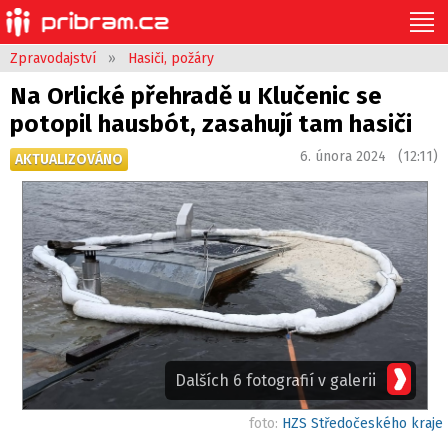
Zpravodajství
»
Hasiči, požáry
Na Orlické přehradě u Klučenic se
potopil hausbót, zasahují tam hasiči
6. února 2024 (12:11)
AKTUALIZOVÁNO
Dalších 6 fotografií v galerii
foto:
HZS Středočeského kraje