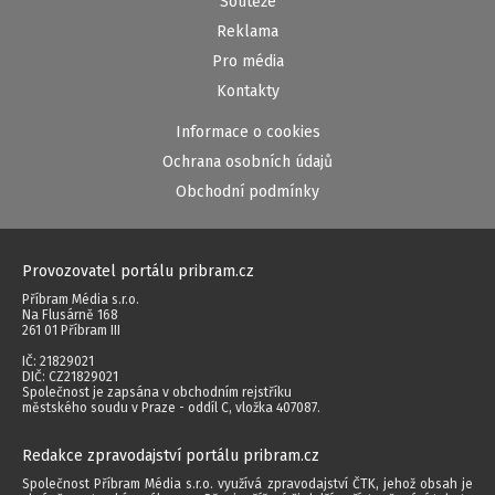
Soutěže
Reklama
Pro média
Kontakty
Informace o cookies
Ochrana osobních údajů
Obchodní podmínky
Provozovatel portálu pribram.cz
Příbram Média s.r.o.
Na Flusárně 168
261 01 Příbram III
IČ: 21829021
DIČ: CZ21829021
Společnost je zapsána v obchodním rejstříku
městského soudu v Praze - oddíl C, vložka 407087.
Redakce zpravodajství portálu pribram.cz
Společnost Příbram Média s.r.o. využívá zpravodajství ČTK, jehož obsah je