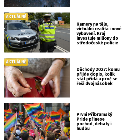
AKTUÁLNĚ
Kamery na těle,
virtuální realita i nové
vybavení. Kraj
investuje miliony do
středočeské policie
AKTUÁLNĚ
Důchody 2027: komu
přijde dopis, kolik
stát přidá a proč se
řeší dvojnásobek
První Příbramský
Pride přinese
pochod, debaty i
hudbu