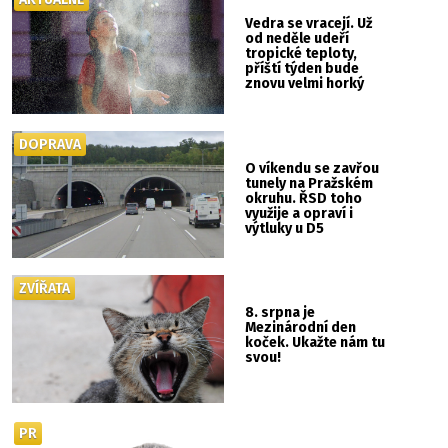
Vedra se vracejí. Už
od neděle udeří
tropické teploty,
příští týden bude
znovu velmi horký
DOPRAVA
O víkendu se zavřou
tunely na Pražském
okruhu. ŘSD toho
využije a opraví i
výtluky u D5
ZVÍŘATA
8. srpna je
Mezinárodní den
koček. Ukažte nám tu
svou!
PR