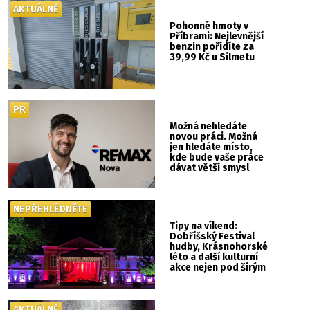
AKTUÁLNĚ
Pohonné hmoty v
Příbrami: Nejlevnější
benzin pořídíte za
39,99 Kč u Silmetu
PR
Možná nehledáte
novou práci. Možná
jen hledáte místo,
kde bude vaše práce
dávat větší smysl
NEPŘEHLÉDNĚTE
Tipy na víkend:
Dobříšský Festival
hudby, Krásnohorské
léto a další kulturní
akce nejen pod širým
nebem
AKTUÁLNĚ