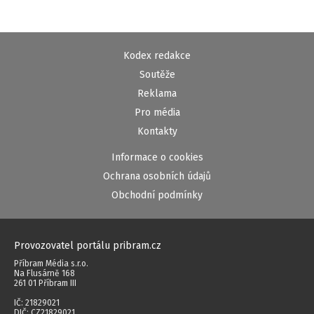
Kodex redakce
Soutěže
Reklama
Pro média
Kontakty
Informace o cookies
Ochrana osobních údajů
Obchodní podmínky
Provozovatel portálu pribram.cz
Příbram Média s.r.o.
Na Flusárně 168
261 01 Příbram III
IČ: 21829021
DIČ: CZ21829021