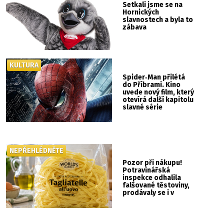
Setkali jsme se na
Hornických
slavnostech a byla to
zábava
KULTURA
Spider‑Man přilétá
do Příbrami. Kino
uvede nový film, který
otevírá další kapitolu
slavné série
NEPŘEHLÉDNĚTE
Pozor při nákupu!
Potravinářská
inspekce odhalila
falšované těstoviny,
prodávaly se i v
Albertu