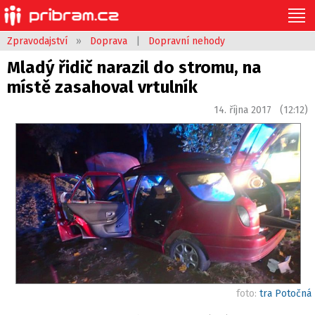
Zpravodajství
»
Doprava
|
Dopravní nehody
Mladý řidič narazil do stromu, na
místě zasahoval vrtulník
14. října 2017 (12:12)
foto:
tra Potočná