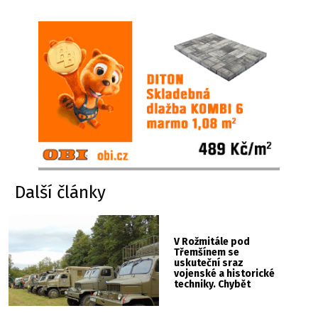
Další články
V Rožmitále pod
Třemšínem se
uskuteční sraz
vojenské a historické
techniky. Chybět
nebude kaskadérská
show ani hudba