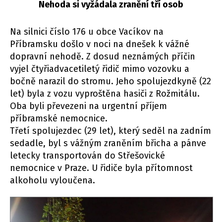
Nehoda si vyžádala zranění tří osob
Na silnici číslo 176 u obce Vacíkov na
Příbramsku došlo v noci na dnešek k vážné
dopravní nehodě. Z dosud neznámých příčin
vyjel čtyřiadvacetiletý řidič mimo vozovku a
bočně narazil do stromu. Jeho spolujezdkyně (22
let) byla z vozu vyproštěna hasiči z Rožmitálu.
Oba byli převezeni na urgentní příjem
příbramské nemocnice.
Třetí spolujezdec (29 let), který seděl na zadním
sedadle, byl s vážným zraněním břicha a pánve
letecky transportován do Střešovické
nemocnice v Praze. U řidiče byla přítomnost
alkoholu vyloučena.