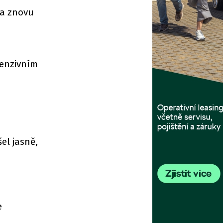
 a znovu
tenzivním
el jasně,
e