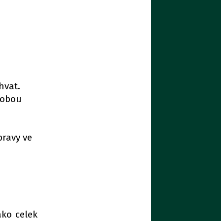
hvat.
 obou
pravy ve
ako celek