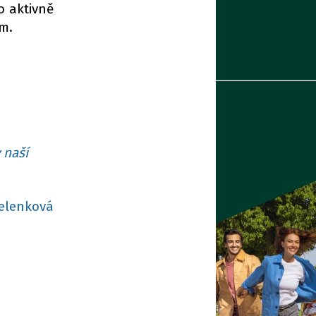
o aktivně
ům.
 naší
elenková