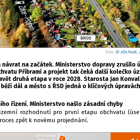
foto:
JV obchvat.
a návrat na začátek. Ministerstvo dopravy zrušilo
chvatu Příbrami a projekt tak čeká další kolečko 
tavět druhá etapa v roce 2028. Starosta Jan Konval
 běží dál a město s ŘSD jedná o klíčových úpravách
ího řízení. Ministerstvo našlo zásadní chyby
 územní rozhodnutí pro první etapu obchvatu (ús
proces zpět k novému projednání.