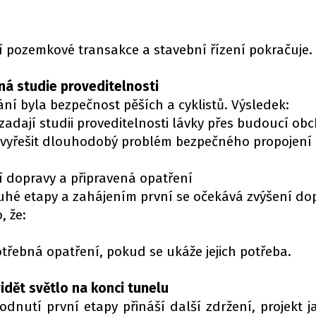
u
í pozemkové transakce a stavební řízení pokračuje.
á studie proveditelnosti
ní byla bezpečnost pěších a cyklistů. Výsledek:
adají studii proveditelnosti lávky přes budoucí obc
e vyřešit dlouhodobý problém bezpečného propojení
í dopravy a připravená opatření
hé etapy a zahájením první se očekává zvýšení do
, že:
otřebná opatření, pokud se ukáže jejich potřeba.
idět světlo na konci tunelu
dnutí první etapy přináší další zdržení, projekt j