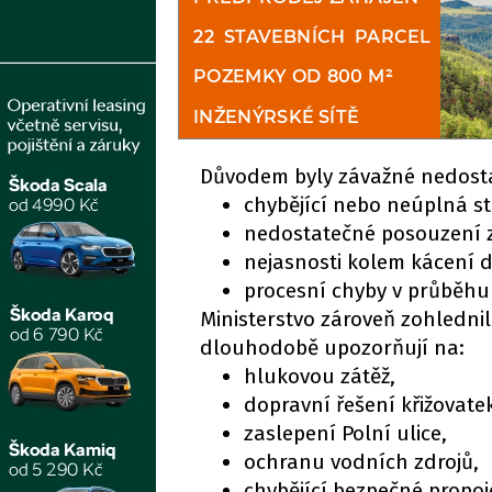
Důvodem byly závažné nedosta
chybějící nebo neúplná sta
nedostatečné posouzení z
nejasnosti kolem kácení d
procesní chyby v průběhu 
Ministerstvo zároveň zohledni
dlouhodobě upozorňují na:
hlukovou zátěž,
dopravní řešení křižovate
zaslepení Polní ulice,
ochranu vodních zdrojů,
chybějící bezpečné propoje