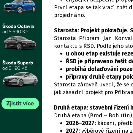
První etapa se tak vrací zpět
projednáno.
Starosta: Projekt pokračuje. 
Starosta Příbrami Jan Konval
kontaktu s ŘSD. Podle jeho slo
u obou etap existuje rez
ŘSD je připraveno řešit d
probíhá dolaďování poz
přípravy druhé etapy pok
Starosta zároveň uvedl, že se 
jak zásadní projekt pro Příbram
Druhá etapa: stavební řízení b
Druhá etapa (Brod – Bohutín) 
2026–2027:
kácení, předb
2027:
výběrové řízení na z