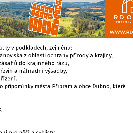
tky v podkladech, zejména:
noviska z oblasti ochrany přírody a krajiny,
ásahů do krajinného rázu,
řevin a náhradní výsadby,
řízení.
lo připomínky města Příbram a obce Dubno, které
k,
ní pro pěší a cyklisty.