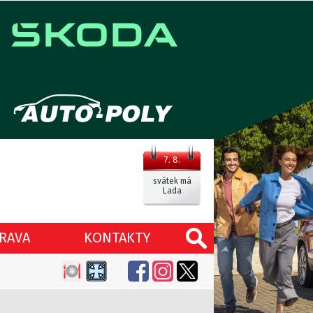
7. 8.
svátek má
Lada
RAVA
KONTAKTY