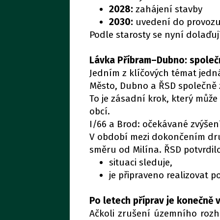
2028:
zahájení stavby
2030:
uvedení do provoz
Podle starosty se nyní dolaďuj
Lávka Příbram–Dubno: společn
Jedním z klíčových témat jedná
Město, Dubno a ŘSD společně z
To je zásadní krok, který můž
obcí.
I/66 a Brod: očekávané zvýšen
V období mezi dokončením dru
směru od Milína. ŘSD potvrdilo
situaci sleduje,
je připraveno realizovat p
Po letech příprav je konečně v
Ačkoli zrušení územního rozho