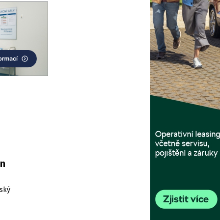
en
šský