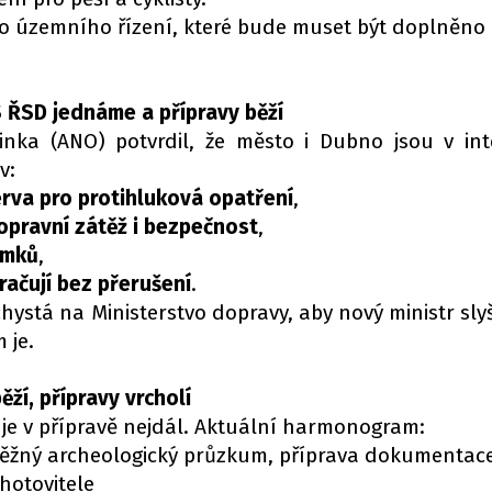
 do územního řízení, které bude muset být doplněno
S ŘSD jednáme a přípravy běží
inka (ANO) potvrdil, že město i Dubno jsou v in
v:
erva pro protihluková opatření
,
opravní zátěž i bezpečnost
,
emků
,
račují bez přerušení
.
chystá na Ministerstvo dopravy, aby nový ministr slyš
 je.
ěží, přípravy vrcholí
je v přípravě nejdál. Aktuální harmonogram:
ěžný archeologický průzkum, příprava dokumentac
hotovitele