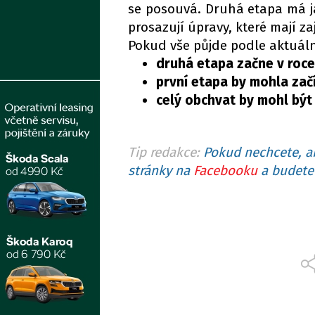
se posouvá. Druhá etapa má ja
prosazují úpravy, které mají zaj
Pokud vše půjde podle aktuál
druhá etapa začne v roc
první etapa by mohla zač
celý obchvat by mohl být 
Tip redakce:
Pokud nechcete, ab
stránky na
Facebooku
a budete 