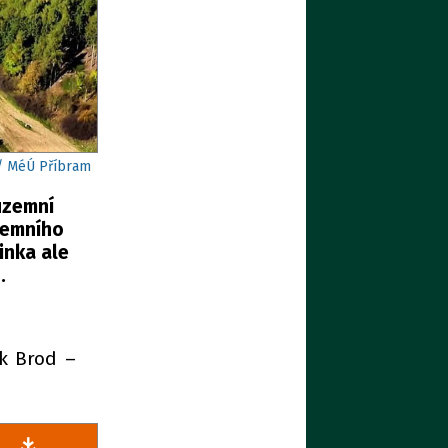
 / MéÚ Příbram
 územní
územního
inka ale
.
ek Brod –