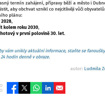
sný termín zahájení, přípravy běží a město i Dubn
istit, aby obchvat vznikl co nejcitlivěji vůči obyvatel
ního plánu:
e 2028
,
ít kolem roku 2030
,
hotový v první polovině 30. let
.
y vám unikly aktuální informace, staňte se fanoušky
24 hodin denně v obraze.
autor:
Ludmila Z