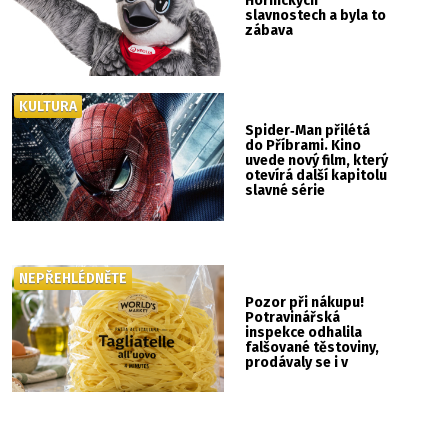
Hornických
slavnostech a byla to
zábava
KULTURA
Spider‑Man přilétá
do Příbrami. Kino
uvede nový film, který
otevírá další kapitolu
slavné série
NEPŘEHLÉDNĚTE
Pozor při nákupu!
Potravinářská
inspekce odhalila
falšované těstoviny,
prodávaly se i v
Albertu