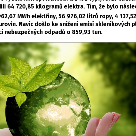
ili 64 720,85 kilogramů elektra. Tím, že bylo násl
962,67 MWh elektřiny, 56 976,02 litrů ropy, 4 137,5
urovin. Navíc došlo ke snížení emisí skleníkových p
kci nebezpečných odpadů o 859,93 tun.