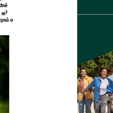
edně
3
2 m
lynů o