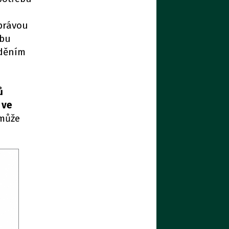
zprávou
ebu
íděním
ů
 ve
 může