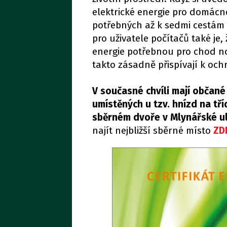
elektrické energie pro domácnos
potřebných až k sedmi cestám d
pro uživatele počítačů také je
energie potřebnou pro chod not
takto zásadně přispívají k ochr
V současné chvíli mají občané
umístěných u tzv. hnízd na t
sběrném dvoře v Mlynářské uli
najít nejbližší sběrné místo
ZD