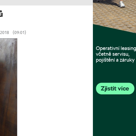
ů
 2018 (09:01)