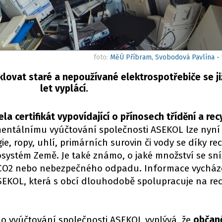
foto:
MěÚ Příbram, Svobodová Pavlína - 
lovat staré a nepoužívané elektrospotřebiče se ji
let vyplácí.
a certifikát vypovídající o přínosech třídění a rec
mentálnímu vyúčtování společnosti ASEKOL lze nyní
rgie, ropy, uhlí, primárních surovin či vody se díky re
kosystém Země. Je také známo, o jaké množství se sní
CO2 nebo nebezpečného odpadu. Informace vycháze
ASEKOL, která s obcí dlouhodobě spolupracuje na rec
ho vyúčtování společnosti ASEKOL vyplývá, že
občan