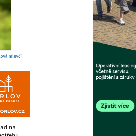
ková mluvčí
pad na
spotřebu