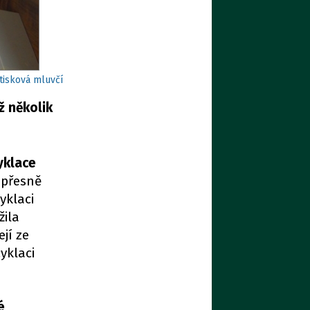
tisková mluvčí
ž několik
yklace
 přesně
cyklaci
žila
jí ze
yklaci
é