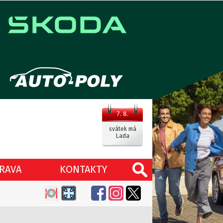
7. 8.
svátek má
Lada
RAVA
KONTAKTY