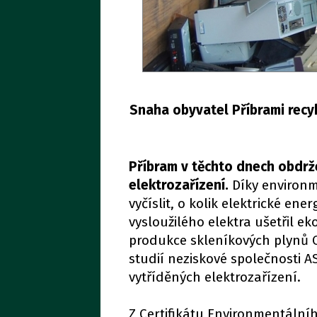
Snaha obyvatel Příbrami recyk
Příbram v těchto dnech obdržel
elektrozařízení.
Díky environ
vyčíslit, o kolik elektrické ene
vysloužilého elektra ušetřil e
produkce skleníkových plynů 
studií neziskové společnosti 
vytříděných elektrozařízení.
Z Certifikátu Environmentální