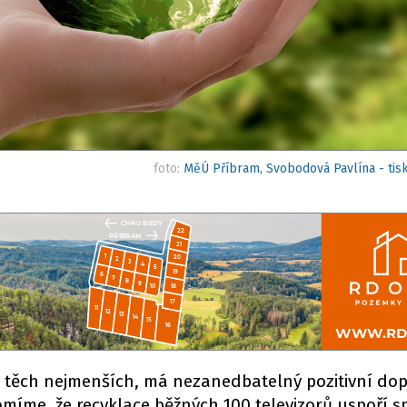
foto:
MěÚ Příbram, Svobodová Pavlína - tis
 i těch nejmenších, má nezanedbatelný pozitivní do
domíme, že recyklace běžných 100 televizorů uspoří 