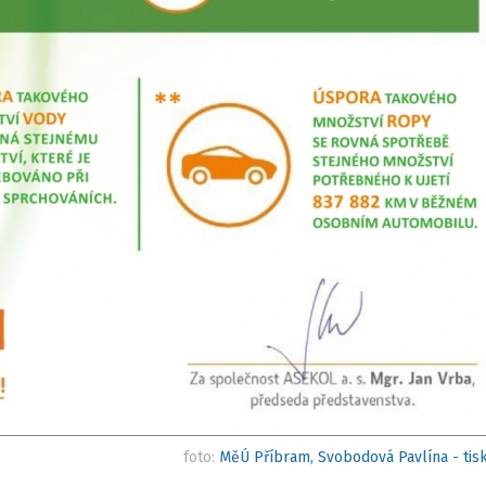
foto:
MěÚ Příbram, Svobodová Pavlína - tis