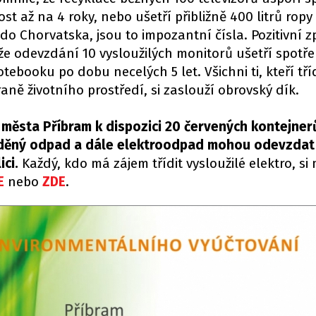
t až na 4 roky, nebo ušetří přibližně 400 litrů ropy
o Chorvatska, jsou to impozantní čísla. Pozitivní 
, že odevzdání 10 vysloužilých monitorů ušetří spotř
ebooku po dobu necelých 5 let. Všichni ti, kteří tř
aně životního prostředí, si zaslouží obrovský dík.
 města Příbram k dispozici 20 červených kontejner
říděný odpad a dále elektroodpad mohou odevzdat
ci.
Každý, kdo má zájem třídit vysloužilé elektro, si
E
nebo
ZDE
.