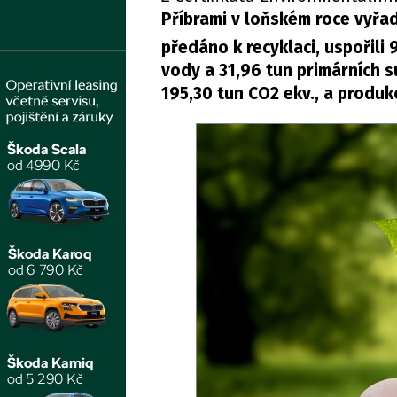
Příbrami v loňském roce vyřad
předáno k recyklaci, uspořili 
vody a 31,96 tun primárních s
195,30 tun CO2 ekv., a produ