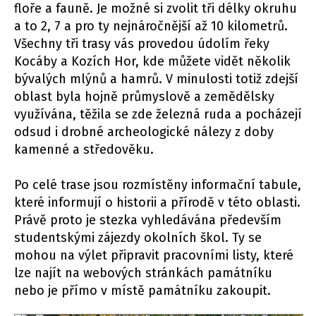
floře a fauně. Je možné si zvolit tři délky okruhu
a to 2, 7 a pro ty nejnáročnější až 10 kilometrů.
Všechny tři trasy vás provedou údolím řeky
Kocáby a Kozích Hor, kde můžete vidět několik
bývalých mlýnů a hamrů. V minulosti totiž zdejší
oblast byla hojně průmyslově a zemědělsky
využívána, těžila se zde železná ruda a pocházejí
odsud i drobné archeologické nálezy z doby
kamenné a středověku.
Po celé trase jsou rozmístěny informační tabule,
které informují o historii a přírodě v této oblasti.
Právě proto je stezka vyhledávána především
studentskými zájezdy okolních škol. Ty se
mohou na výlet připravit pracovními listy, které
lze najít na webových stránkách památníku
nebo je přímo v místě památníku zakoupit.