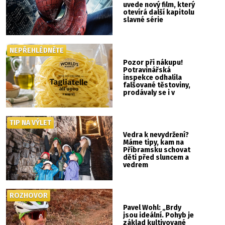
uvede nový film, který
otevírá další kapitolu
slavné série
NEPŘEHLÉDNĚTE
Pozor při nákupu!
Potravinářská
inspekce odhalila
falšované těstoviny,
prodávaly se i v
Albertu
TIP NA VÝLET
Vedra k nevydržení?
Máme tipy, kam na
Příbramsku schovat
děti před sluncem a
vedrem
ROZHOVOR
Pavel Wohl: „Brdy
jsou ideální. Pohyb je
základ kultivované