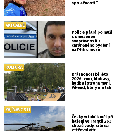
společnosti.“
AKTUÁLNĚ
Policie pátrá po muži
s omezenou
svéprávností z
chráněného bydlení
na Příbramsku
KULTURA
Krásnohorské léto
2026: víno, klobásy,
hudba i strongmani.
Víkend, který má tah
ZAJÍMAVOSTI
Český vrtulník měl při
hašení ve Francii 263
shozů vody, situaci
ztěžoval vítr