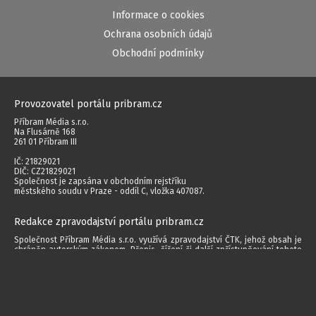
Informace o cookies
Ochrana osobních údajů
Obchodní podmínky
Provozovatel portálu pribram.cz
Příbram Média s.r.o.
Na Flusárně 168
261 01 Příbram III
IČ: 21829021
DIČ: CZ21829021
Společnost je zapsána v obchodním rejstříku
městského soudu v Praze - oddíl C, vložka 407087.
Redakce zpravodajství portálu pribram.cz
Společnost Příbram Média s.r.o. využívá zpravodajství ČTK, jehož obsah je
chráněn autorským zákonem. Přepis, šíření či další zpřístupňování tohoto
obsahu či jeho části veřejnosti, a to jakýmkoliv způsobem, je bez
předchozího souhlasu ČTK výslovně zakázáno.
Autorská práva vyhrazena. Jakékoliv užití obsahu včetně převzetí, šíření
jakýmkoli způsobem, mechanickým nebo elektronickým, v českém nebo
jiném jazyce či dalšího zpřístupňování článků a fotografií je bez písemného