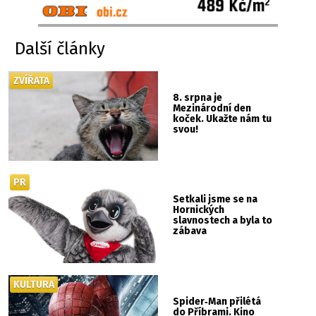
Další články
ZVÍŘATA
8. srpna je
Mezinárodní den
koček. Ukažte nám tu
svou!
PR
Setkali jsme se na
Hornických
slavnostech a byla to
zábava
KULTURA
Spider‑Man přilétá
do Příbrami. Kino