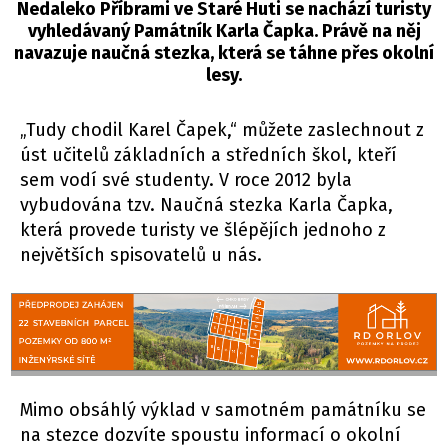
Nedaleko Příbrami ve Staré Huti se nachází turisty
vyhledávaný Památník Karla Čapka. Právě na něj
navazuje naučná stezka, která se táhne přes okolní
lesy.
„Tudy chodil Karel Čapek,“ můžete zaslechnout z
úst učitelů základních a středních škol, kteří
sem vodí své studenty. V roce 2012 byla
vybudována tzv. Naučná stezka Karla Čapka,
která provede turisty ve šlépějích jednoho z
největších spisovatelů u nás.
Mimo obsáhlý výklad v samotném památníku se
na stezce dozvíte spoustu informací o okolní