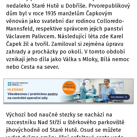
nedaleko Staré Hutě u Dobříše. Prvorepublikový
dům byl v roce 1935 manželům Čapkovým
věnován jako svatební dar rodinou Colloredo-
Mannsfeld, respektive správcem jejich panství
Václavem Palivcem. Následující léta zde Karel
Čapek žil a tvořil. Zamiloval si zejména úpravu
zahrady a procházky po okolí. V tomto období
vznikají jeho díla jako Válka s Mloky, Bílá nemoc
nebo Cesta na sever.
Výchozí bod naučné stezky se nachází na
rozcestníku Nad Střží u štěrkového parkoviště
jihovýchodně od Staré Hutě. Osud se můžete