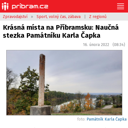
Zpravodajství
»
Sport, volný čas, zábava
|
Z regionů
Krásná místa na Příbramsku: Naučná
stezka Památníku Karla Čapka
16. února 2022 (08:34)
foto:
Památník Karla Čapka