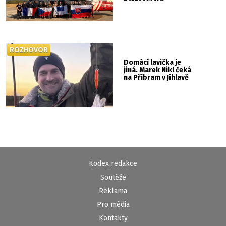
ROZHOVOR
Domácí lavička je
jiná. Marek Nikl čeká
na Příbram v Jihlavě
Kodex redakce
Soutěže
Reklama
Pro média
Kontakty