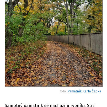
foto:
Památník Karla Čapka
Samotný památník se nachází u rybníka Strž