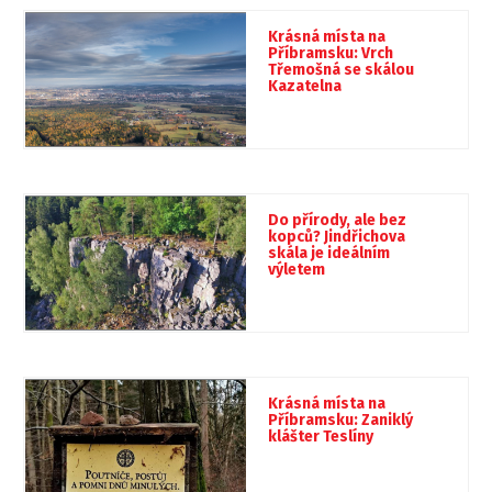
Krásná místa na
Příbramsku: Vrch
Třemošná se skálou
Kazatelna
Do přírody, ale bez
kopců? Jindřichova
skála je ideálním
výletem
Krásná místa na
Příbramsku: Zaniklý
klášter Teslíny