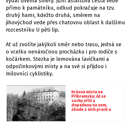
vydat dvěma směry. Jižní asfaltová cesta vede
přímo k památníku, odkud pokračuje na tzv.
druhý hamr, kdežto druhá, směrem na
jihovýchod vede přes chatovou oblast k dalšímu
rozcestníku U pěti lip.
Ať už zvolíte jakýkoli směr nebo trasu, jedná se
o vcelku nenáročnou procházku i pro rodiče s
kočárkem. Stezka je lemována lavičkami a
odpočinkovými místy a na své si přijdou i
milovníci cyklistiky.
Krásná místa na
Příbramsku: Až se
sochy zřítí a
dopadnou na zem,
zbude z nich prach a
má být konec světa.
Hrad Vargač je
naplněn tajemstvím