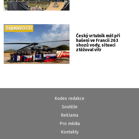
ZAJÍMAVOSTI
Český vrtulník měl při
hašení ve Francii 263
shozů vody, situaci
ztěžoval vítr
Kodex redakce
Soutěže
Reklama
Pro média
Kontakty