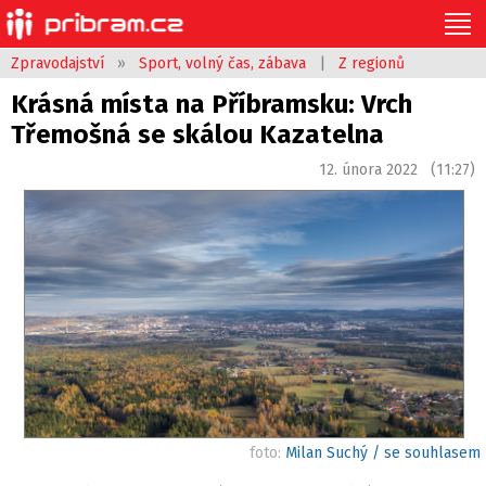
Zpravodajství
»
Sport, volný čas, zábava
|
Z regionů
Krásná místa na Příbramsku: Vrch
Třemošná se skálou Kazatelna
12. února 2022 (11:27)
foto:
Milan Suchý / se souhlasem