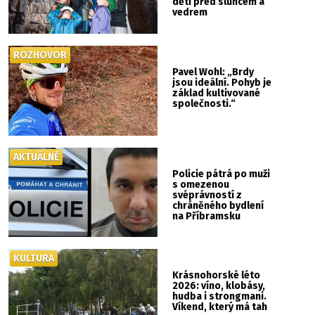
děti před sluncem a
vedrem
ROZHOVOR
Pavel Wohl: „Brdy
jsou ideální. Pohyb je
základ kultivované
společnosti.“
AKTUÁLNĚ
Policie pátrá po muži
s omezenou
svéprávností z
chráněného bydlení
na Příbramsku
KULTURA
Krásnohorské léto
2026: víno, klobásy,
hudba i strongmani.
Víkend, který má tah