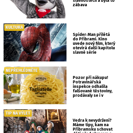
slavnostech a byla to
zábava
KULTURA
Spider‑Man přilétá
do Příbrami. Kino
uvede nový film, který
otevírá další kapitolu
slavné série
NEPŘEHLÉDNĚTE
Pozor při nákupu!
Potravinářská
inspekce odhalila
falšované těstoviny,
prodávaly se i v
Albertu
TIP NA VÝLET
Vedra k nevydržení?
Máme tipy, kam na
Příbramsku schovat