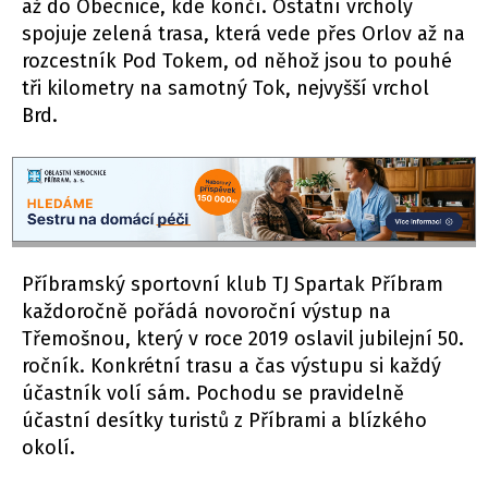
až do Obecnice, kde končí. Ostatní vrcholy
spojuje zelená trasa, která vede přes Orlov až na
rozcestník Pod Tokem, od něhož jsou to pouhé
tři kilometry na samotný Tok, nejvyšší vrchol
Brd.
Příbramský sportovní klub TJ Spartak Příbram
každoročně pořádá novoroční výstup na
Třemošnou, který v roce 2019 oslavil jubilejní 50.
ročník. Konkrétní trasu a čas výstupu si každý
účastník volí sám. Pochodu se pravidelně
účastní desítky turistů z Příbrami a blízkého
okolí.