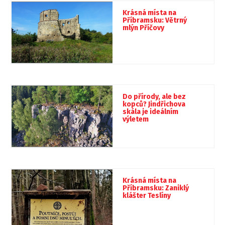
Krásná místa na
Příbramsku: Větrný
mlýn Příčovy
Do přírody, ale bez
kopců? Jindřichova
skála je ideálním
výletem
Krásná místa na
Příbramsku: Zaniklý
klášter Teslíny