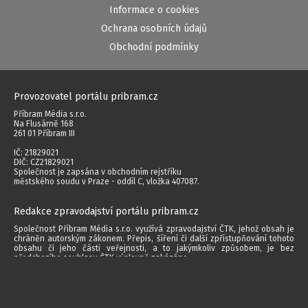
Informace o cookies
Ochrana osobních údajů
Obchodní podmínky
Provozovatel portálu pribram.cz
Příbram Média s.r.o.
Na Flusárně 168
261 01 Příbram III
IČ: 21829021
DIČ: CZ21829021
Společnost je zapsána v obchodním rejstříku
městského soudu v Praze - oddíl C, vložka 407087.
Redakce zpravodajství portálu pribram.cz
Společnost Příbram Média s.r.o. využívá zpravodajství ČTK, jehož obsah je
chráněn autorským zákonem. Přepis, šíření či další zpřístupňování tohoto
obsahu či jeho části veřejnosti, a to jakýmkoliv způsobem, je bez
předchozího souhlasu ČTK výslovně zakázáno.
Autorská práva vyhrazena. Jakékoliv užití obsahu včetně převzetí, šíření
jakýmkoli způsobem, mechanickým nebo elektronickým, v českém nebo
jiném jazyce či dalšího zpřístupňování článků a fotografií je bez písemného
souhlasu společnosti Příbram Média s.r.o. zakázáno.