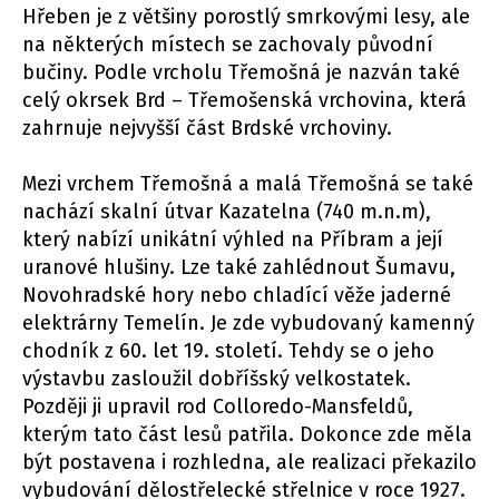
Hřeben je z většiny porostlý smrkovými lesy, ale
na některých místech se zachovaly původní
bučiny. Podle vrcholu Třemošná je nazván také
celý okrsek Brd – Třemošenská vrchovina, která
zahrnuje nejvyšší část Brdské vrchoviny.
Mezi vrchem Třemošná a malá Třemošná se také
nachází skalní útvar Kazatelna (740 m.n.m),
který nabízí unikátní výhled na Příbram a její
uranové hlušiny. Lze také zahlédnout Šumavu,
Novohradské hory nebo chladící věže jaderné
elektrárny Temelín. Je zde vybudovaný kamenný
chodník z 60. let 19. století. Tehdy se o jeho
výstavbu zasloužil dobříšský velkostatek.
Později ji upravil rod Colloredo-Mansfeldů,
kterým tato část lesů patřila. Dokonce zde měla
být postavena i rozhledna, ale realizaci překazilo
vybudování dělostřelecké střelnice v roce 1927.