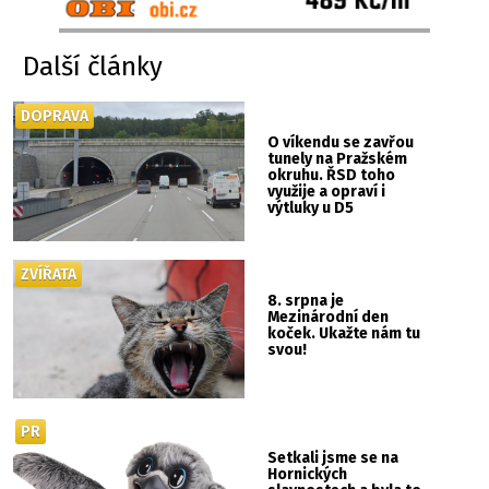
Další články
DOPRAVA
O víkendu se zavřou
tunely na Pražském
okruhu. ŘSD toho
využije a opraví i
výtluky u D5
ZVÍŘATA
8. srpna je
Mezinárodní den
koček. Ukažte nám tu
svou!
PR
Setkali jsme se na
Hornických