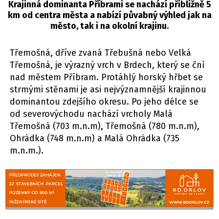
Krajinná dominanta Příbrami se nachází přibližně 5
km od centra města a nabízí půvabný výhled jak na
město, tak i na okolní krajinu.
Třemošná, dříve zvaná Třebušná nebo Velká
Třemošná, je výrazný vrch v Brdech, který se ční
nad městem Příbram. Protáhlý horský hřbet se
strmými stěnami je asi nejvýznamnější krajinnou
dominantou zdejšího okresu. Po jeho délce se
od severovýchodu nachází vrcholy Malá
Třemošná (703 m.n.m), Třemošná (780 m.n.m),
Ohrádka (748 m.n.m) a Malá Ohrádka (735
m.n.m.).