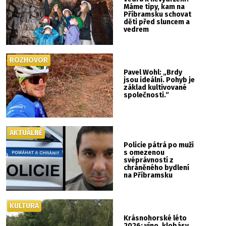
Máme tipy, kam na
Příbramsku schovat
děti před sluncem a
vedrem
ROZHOVOR
Pavel Wohl: „Brdy
jsou ideální. Pohyb je
základ kultivované
společnosti.“
AKTUÁLNĚ
Policie pátrá po muži
s omezenou
svéprávností z
chráněného bydlení
na Příbramsku
KULTURA
Krásnohorské léto
2026: víno, klobásy,