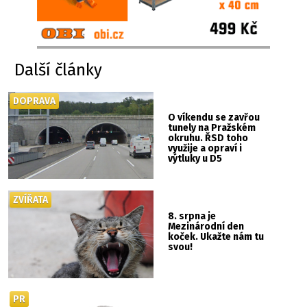
Další články
DOPRAVA
O víkendu se zavřou
tunely na Pražském
okruhu. ŘSD toho
využije a opraví i
výtluky u D5
ZVÍŘATA
8. srpna je
Mezinárodní den
koček. Ukažte nám tu
svou!
PR