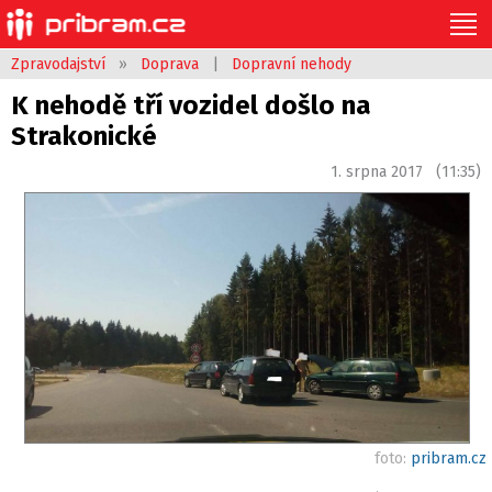
Zpravodajství
»
Doprava
|
Dopravní nehody
K nehodě tří vozidel došlo na
Strakonické
1. srpna 2017 (11:35)
foto:
pribram.cz