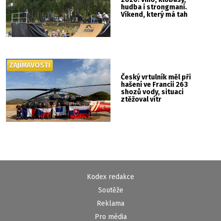
hudba i strongmani.
Víkend, který má tah
ZAJÍMAVOSTI
Český vrtulník měl při
hašení ve Francii 263
shozů vody, situaci
ztěžoval vítr
Kodex redakce
Soutěže
Reklama
Pro média