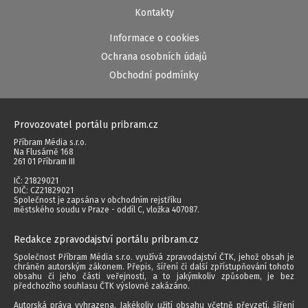
Kontakty
Informace o cookies
Ochrana osobních údajů
Obchodní podmínky
Provozovatel portálu pribram.cz
Příbram Média s.r.o.
Na Flusárně 168
261 01 Příbram III
IČ: 21829021
DIČ: CZ21829021
Společnost je zapsána v obchodním rejstříku
městského soudu v Praze - oddíl C, vložka 407087.
Redakce zpravodajství portálu pribram.cz
Společnost Příbram Média s.r.o. využívá zpravodajství ČTK, jehož obsah je
chráněn autorským zákonem. Přepis, šíření či další zpřístupňování tohoto
obsahu či jeho části veřejnosti, a to jakýmkoliv způsobem, je bez
předchozího souhlasu ČTK výslovně zakázáno.
Autorská práva vyhrazena. Jakékoliv užití obsahu včetně převzetí, šíření