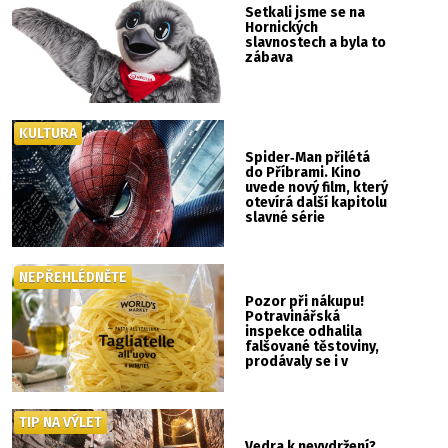
Setkali jsme se na
Hornických
slavnostech a byla to
zábava
KULTURA
Spider‑Man přilétá
do Příbrami. Kino
uvede nový film, který
otevírá další kapitolu
slavné série
NEPŘEHLÉDNĚTE
Pozor při nákupu!
Potravinářská
inspekce odhalila
falšované těstoviny,
prodávaly se i v
Albertu
TIP NA VÝLET
Vedra k nevydržení?