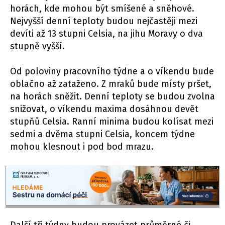
horách, kde mohou být smíšené a sněhové.
Nejvyšší denní teploty budou nejčastěji mezi
devíti až 13 stupni Celsia, na jihu Moravy o dva
stupně vyšší.
Od poloviny pracovního týdne a o víkendu bude
oblačno až zataženo. Z mraků bude místy pršet,
na horách sněžit. Denní teploty se budou zvolna
snižovat, o víkendu maxima dosáhnou devět
stupňů Celsia. Ranní minima budou kolísat mezi
sedmi a dvěma stupni Celsia, koncem týdne
mohou klesnout i pod bod mrazu.
Další tři týdny budou provázet průměrné či