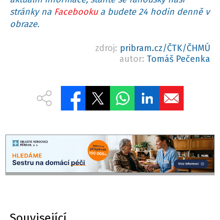
stránky na
Facebooku
a budete 24 hodin denně v
obraze.
zdroj:
pribram.cz/ČTK/ČHMÚ
autor:
Tomáš Pečenka
Související