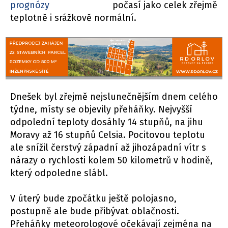
prognózy
počasí jako celek zřejmě
teplotně i srážkově normální.
Dnešek byl zřejmě nejslunečnějším dnem celého
týdne, místy se objevily přeháňky. Nejvyšší
odpolední teploty dosáhly 14 stupňů, na jihu
Moravy až 16 stupňů Celsia. Pocitovou teplotu
ale snížil čerstvý západní až jihozápadní vítr s
nárazy o rychlosti kolem 50 kilometrů v hodině,
který odpoledne slábl.
V úterý bude zpočátku ještě polojasno,
postupně ale bude přibývat oblačnosti.
Přeháňky meteorologové očekávají zejména na