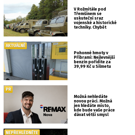
V Rožmitále pod
Třemšínem se
uskuteční sraz
vojenské a historické
techniky. Chybět
nebude kaskadérská
show ani hudba
AKTUÁLNĚ
Pohonné hmoty v
Příbrami: Nejlevnější
benzin pořídíte za
39,99 Kč u Silmetu
PR
Možná nehledáte
novou práci. Možná
jen hledáte místo,
kde bude vaše práce
dávat větší smysl
NEPŘEHLÉDNĚTE