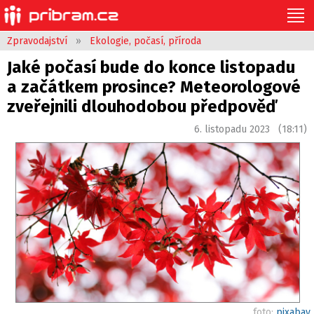
Zpravodajství
»
Ekologie, počasí, příroda
Jaké počasí bude do konce listopadu
a začátkem prosince? Meteorologové
zveřejnili dlouhodobou předpověď
6. listopadu 2023 (18:11)
foto:
pixabay