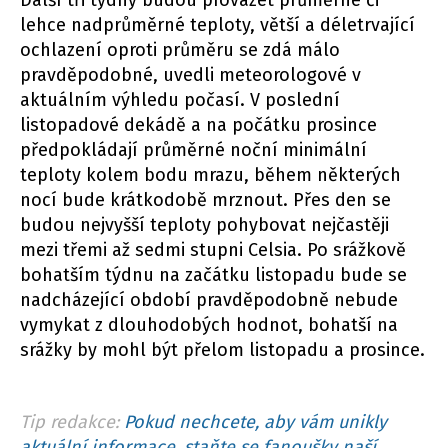
lehce nadprůměrné teploty, větší a déletrvající
ochlazení oproti průměru se zdá málo
pravděpodobné, uvedli meteorologové v
aktuálním výhledu počasí. V poslední
listopadové dekádě a na počátku prosince
předpokládají průměrné noční minimální
teploty kolem bodu mrazu, během některých
nocí bude krátkodobě mrznout. Přes den se
budou nejvyšší teploty pohybovat nejčastěji
mezi třemi až sedmi stupni Celsia. Po srážkově
bohatším týdnu na začátku listopadu bude se
nadcházející období pravděpodobně nebude
vymykat z dlouhodobých hodnot, bohatší na
srážky by mohl být přelom listopadu a prosince.
Tip redakce:
Pokud nechcete, aby vám unikly
aktuální informace, staňte se fanoušky naší