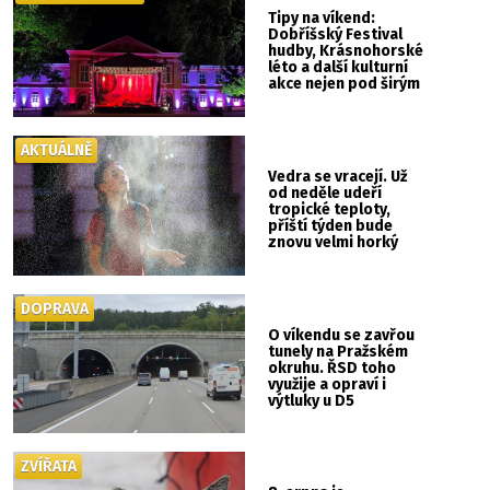
Tipy na víkend:
Dobříšský Festival
hudby, Krásnohorské
léto a další kulturní
akce nejen pod širým
nebem
AKTUÁLNĚ
Vedra se vracejí. Už
od neděle udeří
tropické teploty,
příští týden bude
znovu velmi horký
DOPRAVA
O víkendu se zavřou
tunely na Pražském
okruhu. ŘSD toho
využije a opraví i
výtluky u D5
ZVÍŘATA