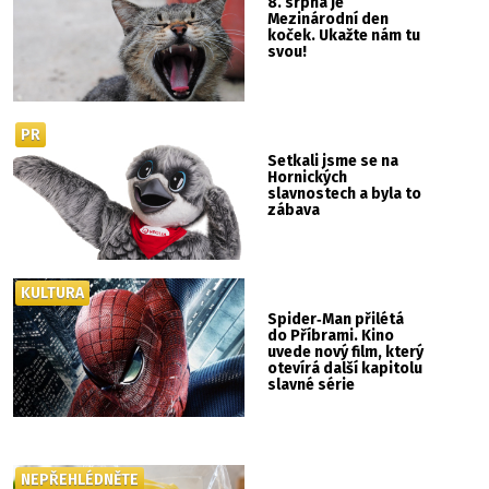
8. srpna je
Mezinárodní den
koček. Ukažte nám tu
svou!
PR
Setkali jsme se na
Hornických
slavnostech a byla to
zábava
KULTURA
Spider‑Man přilétá
do Příbrami. Kino
uvede nový film, který
otevírá další kapitolu
slavné série
NEPŘEHLÉDNĚTE