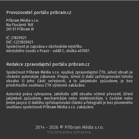
Provozovatel portálu pribram.cz
Příbram Média s.r.o.
Na Flusárně 168
261 01 Příbram III
IČ: 21829021
DIČ: CZ21829021
Společnost je zapsána v obchodním rejstříku
městského soudu v Praze - oddíl C, vložka 407087.
Redakce zpravodajství portálu pribram.cz
Společnost Příbram Média s.r.o. využívá zpravodajství ČTK, jehož obsah je
chráněn autorským zákonem. Přepis, šíření či další zpřístupňování tohoto
obsahu či jeho části veřejnosti, a to jakýmkoliv způsobem, je bez
předchozího souhlasu ČTK výslovně zakázáno.
Autorská práva vyhrazena. Jakékoliv užití obsahu včetně převzetí, šíření
jakýmkoli způsobem, mechanickým nebo elektronickým, v českém nebo
jiném jazyce či dalšího zpřístupňování článků a fotografií je bez písemného
souhlasu společnosti Příbram Média s.r.o. zakázáno.
2014 - 2026 © Příbram Média s.r.o.
Všechna práva vyhrazena.