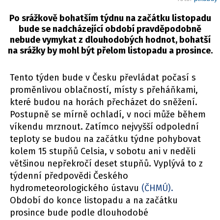
Po srážkově bohatším týdnu na začátku listopadu
bude se nadcházející období pravděpodobně
nebude vymykat z dlouhodobých hodnot, bohatší
na srážky by mohl být přelom listopadu a prosince.
Tento týden bude v Česku převládat počasí s
proměnlivou oblačností, místy s přeháňkami,
které budou na horách přecházet do sněžení.
Postupně se mírně ochladí, v noci může během
víkendu mrznout. Zatímco nejvyšší odpolední
teploty se budou na začátku týdne pohybovat
kolem 15 stupňů Celsia, v sobotu ani v neděli
většinou nepřekročí deset stupňů. Vyplývá to z
týdenní předpovědi Českého
hydrometeorologického ústavu
(ČHMÚ).
Období do konce listopadu a na začátku
prosince bude podle dlouhodobé