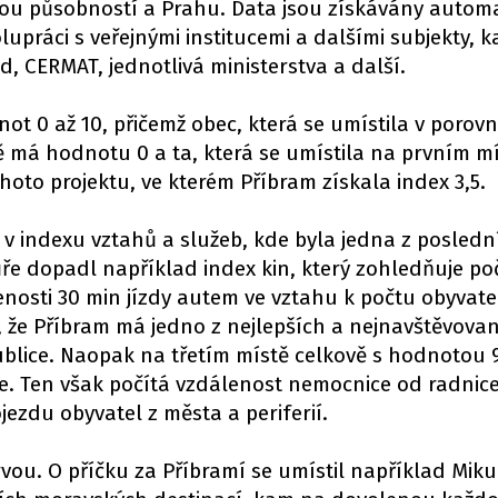
nou působností a Prahu. Data jsou získávány autom
upráci s veřejnými institucemi a dalšími subjekty, k
d, CERMAT, jednotlivá ministerstva a další.
t 0 až 10, přičemž obec, která se umístila v porov
 má hodnotu 0 a ta, která se umístila na prvním m
hoto projektu, ve kterém Příbram získala index 3,5.
v indexu vztahů a služeb, kde byla jedna z posledn
ře dopadl například index kin, který zohledňuje poč
nosti 30 min jízdy autem ve vztahu k počtu obyvatel
, že Příbram má jedno z nejlepších a nejnavštěvovan
ublice. Naopak na třetím místě celkově s hodnotou 
. Ten však počítá vzdálenost nemocnice od radnice
ezdu obyvatel z města a periferií.
rvou. O příčku za Příbramí se umístil například Miku