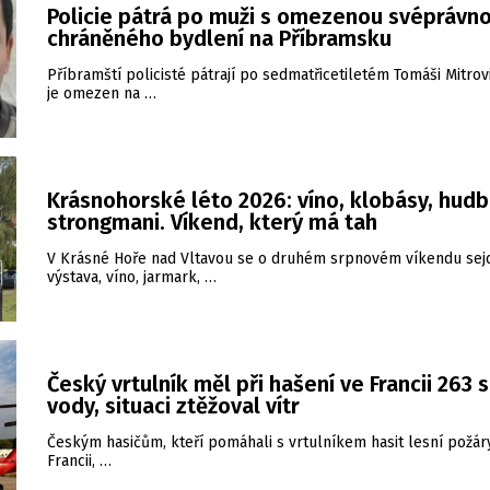
Policie pátrá po muži s omezenou svéprávno
chráněného bydlení na Příbramsku
Příbramští policisté pátrají po sedmatřicetiletém Tomáši Mitrovi
je omezen na …
Krásnohorské léto 2026: víno, klobásy, hudb
strongmani. Víkend, který má tah
V Krásné Hoře nad Vltavou se o druhém srpnovém víkendu sej
výstava, víno, jarmark, …
Český vrtulník měl při hašení ve Francii 263 
vody, situaci ztěžoval vítr
Českým hasičům, kteří pomáhali s vrtulníkem hasit lesní požár
Francii, …