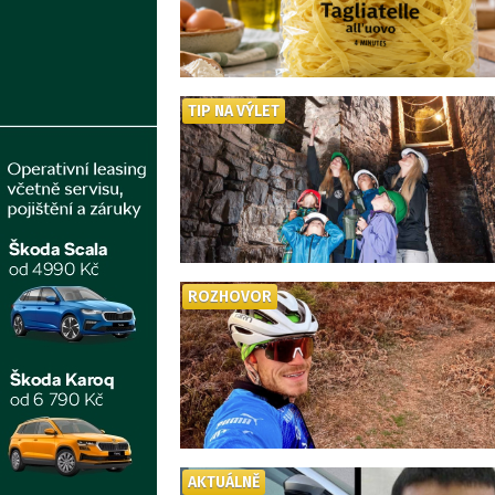
TIP NA VÝLET
ROZHOVOR
AKTUÁLNĚ