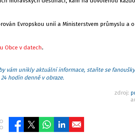
jších moravských destinací, kam na dovolenou každ
orován Evropskou unií a Ministerstvem průmyslu a
u Obce v datech
.
y vám unikly aktuální informace, staňte se fanoušky
24 hodin denně v obraze.
zdroj:
p
a