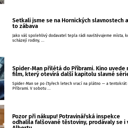
Setkali jsme se na Hornických slavnostech a
to zábava
Jako váš spolehlivý dodavatel tepla rádi navštěvujeme místa, k
scházejí rodiny, …
Spider‑Man přilétá do Příbrami. Kino uvede
film, který otevírá další kapitolu slavné séri
Spider‑Man se po čtyřech letech vrací na plátno — a tentokrát 
Příbrami. V sobotu …
Pozor při nákupu! Potravinářská inspekce
odhalila falšované těstoviny, prodávaly se i 
Albertu