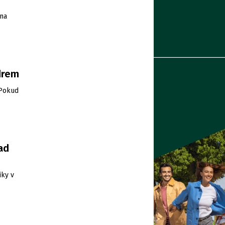
 na
drem
 Pokud
ad
iky v