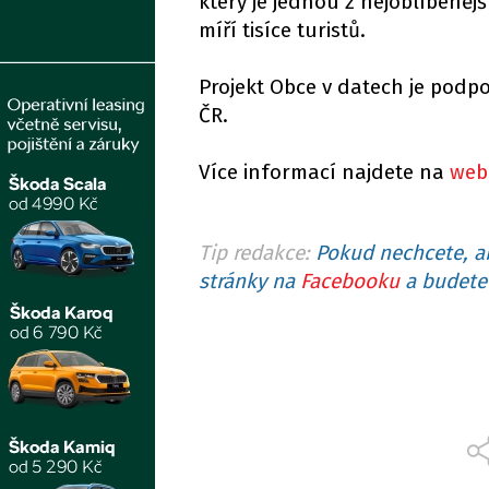
který je jednou z nejoblíbeně
míří tisíce turistů.
Projekt Obce v datech je podp
ČR.
Více informací najdete na
web
Tip redakce:
Pokud nechcete, ab
stránky na
Facebooku
a budete 