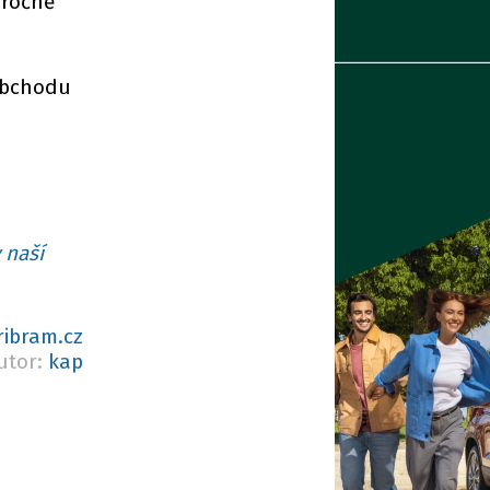
oročně
 obchodu
 naší
ribram.cz
utor:
kap