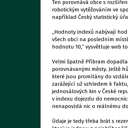
Ten porovnává obce s rozšíře
robotickým vytěžováním ve spol
například Český statistický úřa
„Hodnoty indexů nabývají hodno
všech obcí na posledním místě
hodnotu 10,“ vysvětluje web to
Velmi špatně Příbram dopadla 
porovnávanými městy. Ještě hů
které jsou promítány do vzdále
zarážející už vzhledem k faktu
jednosálových kin v České rep
v indexu dojezdu do nemocnice
nenapovídá nic o reálnému doj
Údaje je tedy třeba brát s reze