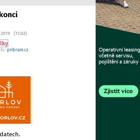
konci
 2019 (11:03)
oto:
pribram.cz
 datech.