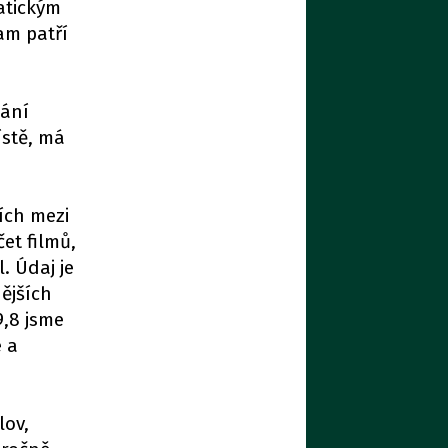
atickým
am patří
nání
ístě, má
ích mezi
et filmů,
. Údaj je
ějších
9,8 jsme
 a
lov,