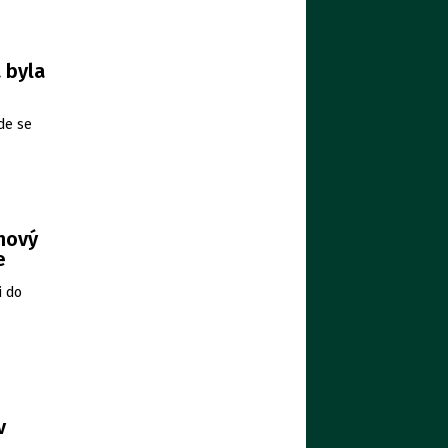
 byla
de se
 nový
e
i do
v