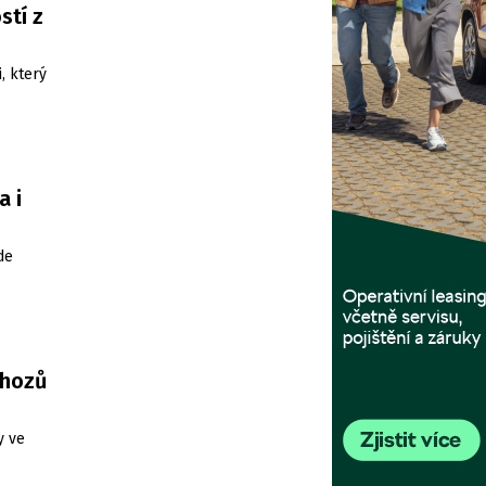
stí z
, který
a i
de
shozů
y ve