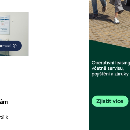
nám
tří k