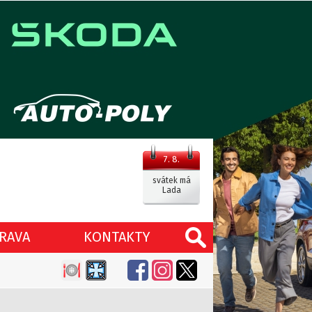
7. 8.
svátek má
Lada
RAVA
KONTAKTY