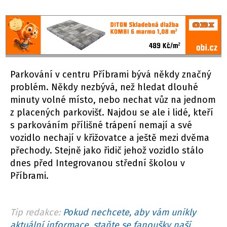
Parkování v centru Příbrami bývá někdy značný
problém. Někdy nezbývá, než hledat dlouhé
minuty volné místo, nebo nechat vůz na jednom
z placených parkovišť. Najdou se ale i lidé, kteří
s parkováním přílišné trápení nemají a své
vozidlo nechají v křižovatce a ještě mezi dvěma
přechody. Stejně jako řidič jehož vozidlo stálo
dnes před Integrovanou střední školou v
Příbrami.
Tip redakce:
Pokud nechcete, aby vám unikly
aktuální informace, staňte se fanoušky naší