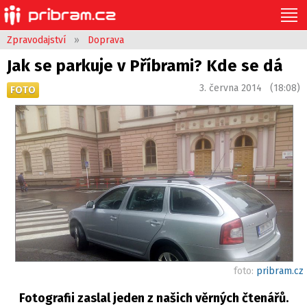
Zpravodajství
»
Doprava
Jak se parkuje v Příbrami? Kde se dá
3. června 2014 (18:08)
FOTO
foto:
pribram.cz
Fotografii zaslal jeden z našich věrných čtenářů.