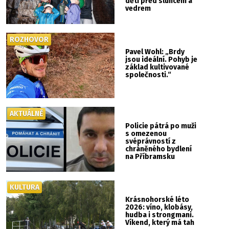
děti před sluncem a
vedrem
ROZHOVOR
Pavel Wohl: „Brdy
jsou ideální. Pohyb je
základ kultivované
společnosti.“
AKTUÁLNĚ
Policie pátrá po muži
s omezenou
svéprávností z
chráněného bydlení
na Příbramsku
KULTURA
Krásnohorské léto
2026: víno, klobásy,
hudba i strongmani.
Víkend, který má tah