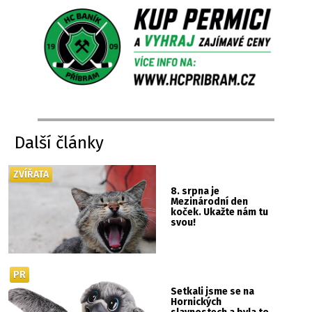
Další články
ZVÍŘATA
8. srpna je
Mezinárodní den
koček. Ukažte nám tu
svou!
PR
Setkali jsme se na
Hornických