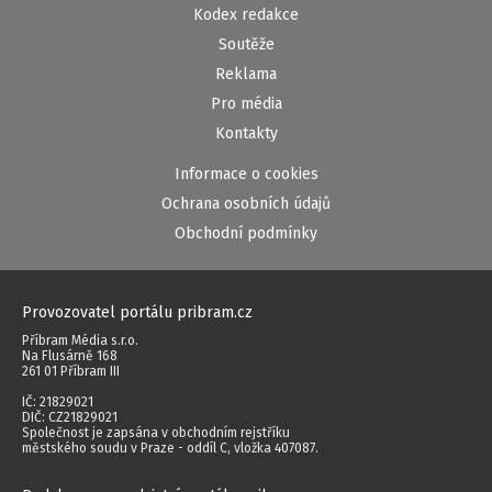
Kodex redakce
Soutěže
Reklama
Pro média
Kontakty
Informace o cookies
Ochrana osobních údajů
Obchodní podmínky
Provozovatel portálu pribram.cz
Příbram Média s.r.o.
Na Flusárně 168
261 01 Příbram III
IČ: 21829021
DIČ: CZ21829021
Společnost je zapsána v obchodním rejstříku
městského soudu v Praze - oddíl C, vložka 407087.