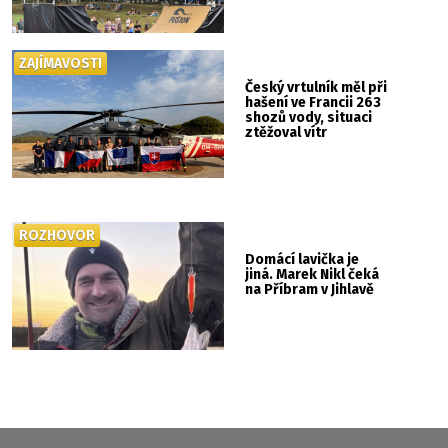
ZAJÍMAVOSTI
Český vrtulník měl při
hašení ve Francii 263
shozů vody, situaci
ztěžoval vítr
ROZHOVOR
Domácí lavička je
jiná. Marek Nikl čeká
na Příbram v Jihlavě