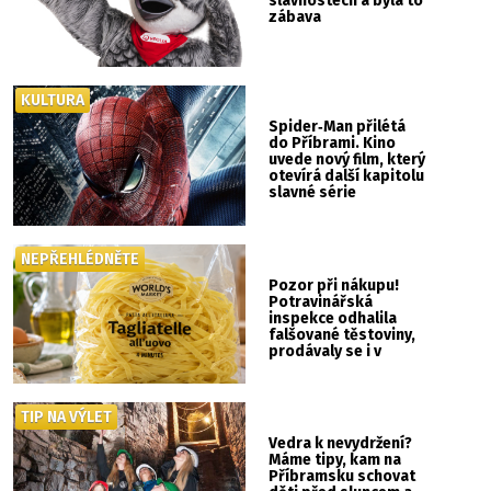
slavnostech a byla to
zábava
KULTURA
Spider‑Man přilétá
do Příbrami. Kino
uvede nový film, který
otevírá další kapitolu
slavné série
NEPŘEHLÉDNĚTE
Pozor při nákupu!
Potravinářská
inspekce odhalila
falšované těstoviny,
prodávaly se i v
Albertu
TIP NA VÝLET
Vedra k nevydržení?
Máme tipy, kam na
Příbramsku schovat