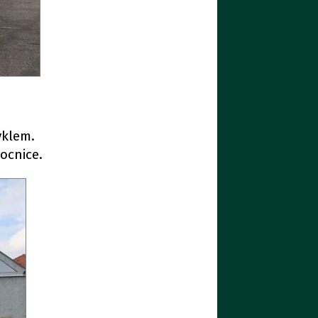
yklem.
ocnice.