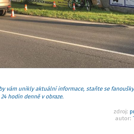
y vám unikly aktuální informace, staňte se fanoušky
24 hodin denně v obraze.
zdroj:
p
autor: