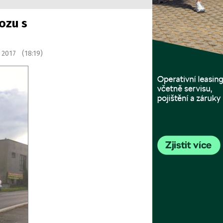
ozu s
í 2017 (18:19)