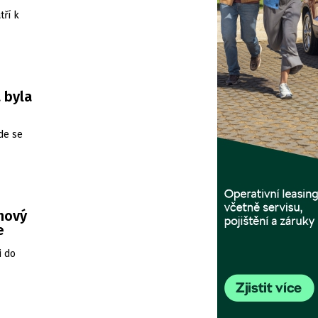
tří k
 byla
de se
 nový
e
i do