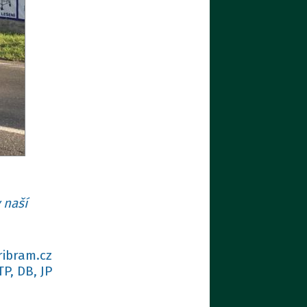
 naší
ribram.cz
TP, DB, JP