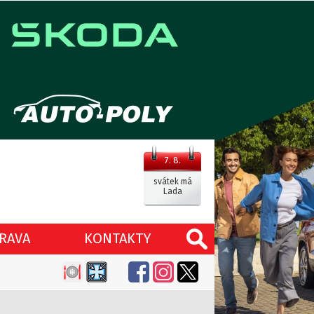
7. 8.
svátek má
Lada
RAVA
KONTAKTY