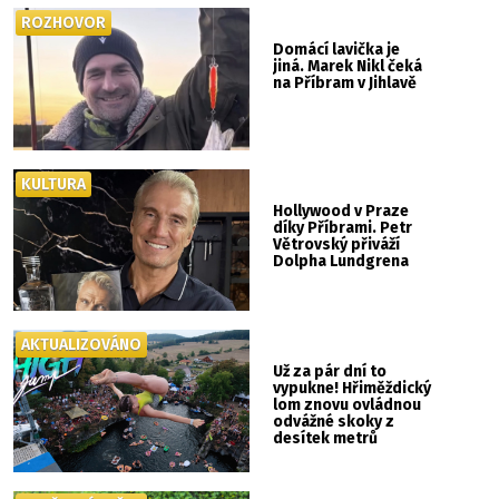
ROZHOVOR
Domácí lavička je
jiná. Marek Nikl čeká
na Příbram v Jihlavě
KULTURA
Hollywood v Praze
díky Příbrami. Petr
Větrovský přiváží
Dolpha Lundgrena
AKTUALIZOVÁNO
Už za pár dní to
vypukne! Hřiměždický
lom znovu ovládnou
odvážné skoky z
desítek metrů