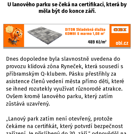
U lanového parku se čeká na certifikaci, která by
měla být do konce září.
Dnes dopoledne byla slavnostně uvedena do
provozu klidová zóna Ryneček, která sousedí s
příbramským Q-klubem. Pásku přestřihly za
asistence členů vedení města přímo děti, které
se ihned rozutekly využívat různorodé atrakce.
Ovšem kromě lanového parku, který zatím
zůstává uzavřený.
„Lanový park zatím není otevřený, protože
čekáme na certifikát, který potvrdí bezpečnost
zařízení. Je přislíbený do 30. září,“ odpověděl na