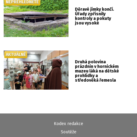
NEPŘEHLÉDNĚTE
Děravé jímky končí.
Úřady zpřísnily
kontroly a pokuty
jsou vysoké
AKTUÁLNĚ
Druhá polovina
prázdnin v hornickém
muzeu láká na dětské
prohlídky a
středověká řemesla
Kodex redakce
Soutěže