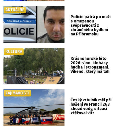
AKTUÁLNĚ
Policie pátrá po muži
s omezenou
svéprávností z
chráněného bydlení
na Příbramsku
KULTURA
Krásnohorské léto
2026: víno, klobásy,
hudba i strongmani.
Víkend, který má tah
ZAJÍMAVOSTI
Český vrtulník měl při
hašení ve Francii 263
shozů vody, situaci
ztěžoval vítr