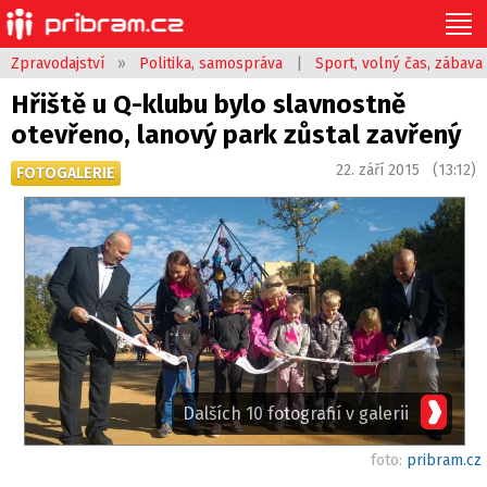
Zpravodajství
»
Politika, samospráva
|
Sport, volný čas, zábava
Hřiště u Q-klubu bylo slavnostně
otevřeno, lanový park zůstal zavřený
22. září 2015 (13:12)
FOTOGALERIE
Dalších 10 fotografií v galerii
foto:
pribram.cz