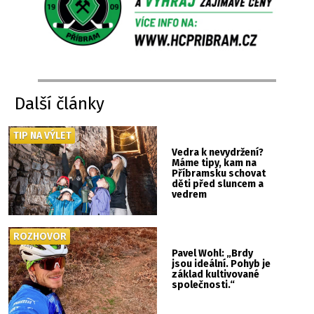
Další články
TIP NA VÝLET
Vedra k nevydržení?
Máme tipy, kam na
Příbramsku schovat
děti před sluncem a
vedrem
ROZHOVOR
Pavel Wohl: „Brdy
jsou ideální. Pohyb je
základ kultivované
společnosti.“