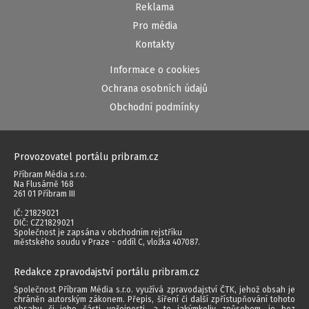
Reklama
Pro média
Kontakty
Informace o cookies
Ochrana osobních údajů
Obchodní podmínky
Provozovatel portálu pribram.cz
Příbram Média s.r.o.
Na Flusárně 168
261 01 Příbram III
IČ: 21829021
DIČ: CZ21829021
Společnost je zapsána v obchodním rejstříku
městského soudu v Praze - oddíl C, vložka 407087.
Redakce zpravodajství portálu pribram.cz
Společnost Příbram Média s.r.o. využívá zpravodajství ČTK, jehož obsah je
chráněn autorským zákonem. Přepis, šíření či další zpřístupňování tohoto
obsahu či jeho části veřejnosti, a to jakýmkoliv způsobem, je bez