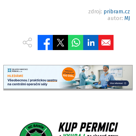
zdroj:
pribram.cz
autor:
MJ