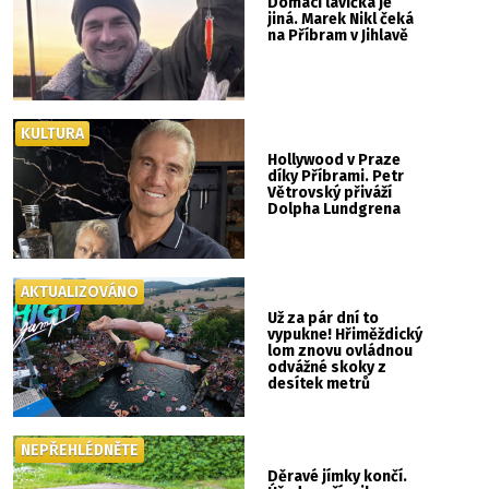
Domácí lavička je
jiná. Marek Nikl čeká
na Příbram v Jihlavě
KULTURA
Hollywood v Praze
díky Příbrami. Petr
Větrovský přiváží
Dolpha Lundgrena
AKTUALIZOVÁNO
Už za pár dní to
vypukne! Hřiměždický
lom znovu ovládnou
odvážné skoky z
desítek metrů
NEPŘEHLÉDNĚTE
Děravé jímky končí.