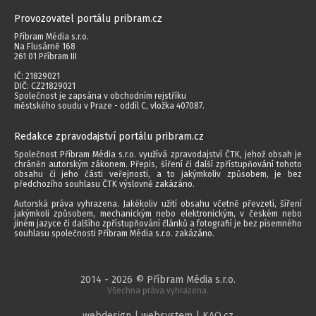
Provozovatel portálu pribram.cz
Příbram Média s.r.o.
Na Flusárně 168
261 01 Příbram III
IČ: 21829021
DIČ: CZ21829021
Společnost je zapsána v obchodním rejstříku
městského soudu v Praze - oddíl C, vložka 407087.
Redakce zpravodajství portálu pribram.cz
Společnost Příbram Média s.r.o. využívá zpravodajství ČTK, jehož obsah je
chráněn autorským zákonem. Přepis, šíření či další zpřístupňování tohoto
obsahu či jeho části veřejnosti, a to jakýmkoliv způsobem, je bez
předchozího souhlasu ČTK výslovně zakázáno.
Autorská práva vyhrazena. Jakékoliv užití obsahu včetně převzetí, šíření
jakýmkoli způsobem, mechanickým nebo elektronickým, v českém nebo
jiném jazyce či dalšího zpřístupňování článků a fotografií je bez písemného
souhlasu společnosti Příbram Média s.r.o. zakázáno.
2014 - 2026 © Příbram Média s.r.o.
Všechna práva vyhrazena.
webdesign | websystem | KAO.cz