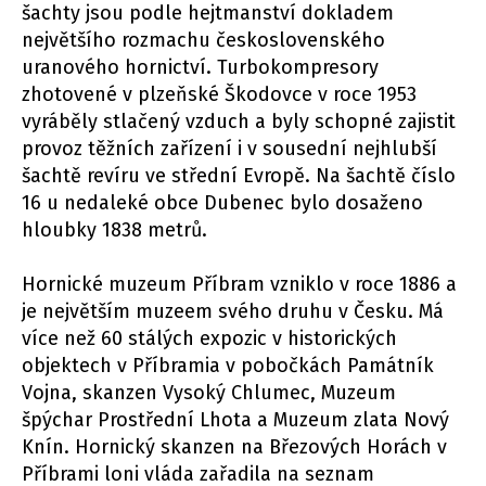
šachty jsou podle hejtmanství dokladem
největšího rozmachu československého
uranového hornictví. Turbokompresory
zhotovené v plzeňské Škodovce v roce 1953
vyráběly stlačený vzduch a byly schopné zajistit
provoz těžních zařízení i v sousední nejhlubší
šachtě revíru ve střední Evropě. Na šachtě číslo
16 u nedaleké obce Dubenec bylo dosaženo
hloubky 1838 metrů.
Hornické muzeum Příbram vzniklo v roce 1886 a
je největším muzeem svého druhu v Česku. Má
více než 60 stálých expozic v historických
objektech v Příbramia v pobočkách Památník
Vojna, skanzen Vysoký Chlumec, Muzeum
špýchar Prostřední Lhota a Muzeum zlata Nový
Knín. Hornický skanzen na Březových Horách v
Příbrami loni vláda zařadila na seznam