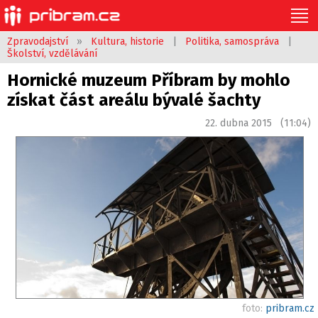
Zpravodajství
»
Kultura, historie
|
Politika, samospráva
|
Školství, vzdělávání
Hornické muzeum Příbram by mohlo
získat část areálu bývalé šachty
22. dubna 2015 (11:04)
foto:
pribram.cz