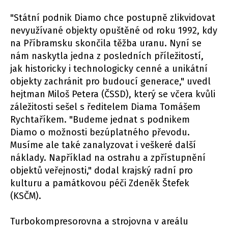
"Státní podnik Diamo chce postupně zlikvidovat
nevyužívané objekty opuštěné od roku 1992, kdy
na Příbramsku skončila těžba uranu. Nyní se
nám naskytla jedna z posledních příležitostí,
jak historicky i technologicky cenné a unikátní
objekty zachránit pro budoucí generace," uvedl
hejtman Miloš Petera (ČSSD), který se včera kvůli
záležitosti sešel s ředitelem Diama Tomášem
Rychtaříkem. "Budeme jednat s podnikem
Diamo o možnosti bezúplatného převodu.
Musíme ale také zanalyzovat i veškeré další
náklady. Například na ostrahu a zpřístupnění
objektů veřejnosti," dodal krajský radní pro
kulturu a památkovou péči Zdeněk Štefek
(KSČM).
Turbokompresorovna a strojovna v areálu