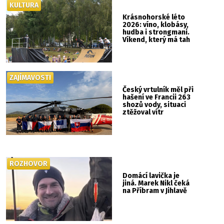
KULTURA
Krásnohorské léto
2026: víno, klobásy,
hudba i strongmani.
Víkend, který má tah
ZAJÍMAVOSTI
Český vrtulník měl při
hašení ve Francii 263
shozů vody, situaci
ztěžoval vítr
ROZHOVOR
Domácí lavička je
jiná. Marek Nikl čeká
na Příbram v Jihlavě