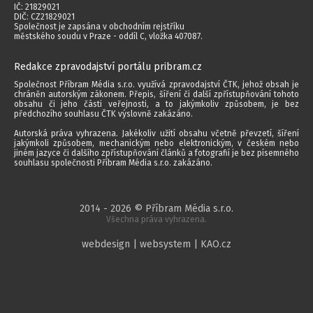
IČ: 21829021
DIČ: CZ21829021
Společnost je zapsána v obchodním rejstříku
městského soudu v Praze - oddíl C, vložka 407087.
Redakce zpravodajství portálu pribram.cz
Společnost Příbram Média s.r.o. využívá zpravodajství ČTK, jehož obsah je
chráněn autorským zákonem. Přepis, šíření či další zpřístupňování tohoto
obsahu či jeho části veřejnosti, a to jakýmkoliv způsobem, je bez
předchozího souhlasu ČTK výslovně zakázáno.
Autorská práva vyhrazena. Jakékoliv užití obsahu včetně převzetí, šíření
jakýmkoli způsobem, mechanickým nebo elektronickým, v českém nebo
jiném jazyce či dalšího zpřístupňování článků a fotografií je bez písemného
souhlasu společnosti Příbram Média s.r.o. zakázáno.
2014 - 2026 © Příbram Média s.r.o.
Všechna práva vyhrazena.
webdesign | websystem | KAO.cz