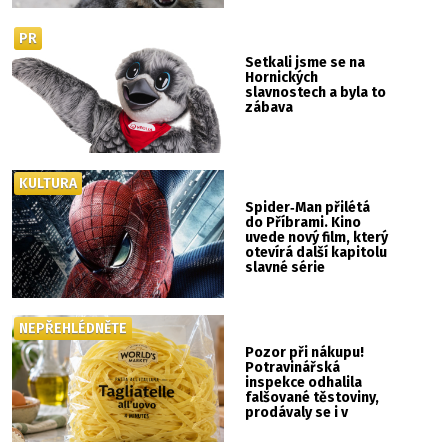
PR
Setkali jsme se na
Hornických
slavnostech a byla to
zábava
KULTURA
Spider‑Man přilétá
do Příbrami. Kino
uvede nový film, který
otevírá další kapitolu
slavné série
NEPŘEHLÉDNĚTE
Pozor při nákupu!
Potravinářská
inspekce odhalila
falšované těstoviny,
prodávaly se i v
Albertu