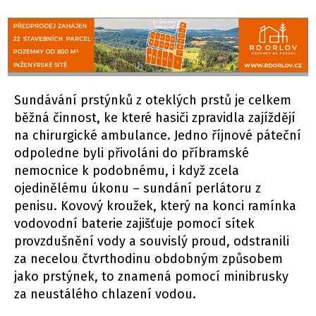
Sundávání prstýnků z oteklých prstů je celkem
běžná činnost, ke které hasiči zpravidla zajíždějí
na chirurgické ambulance. Jedno říjnové páteční
odpoledne byli přivoláni do příbramské
nemocnice k podobnému, i když zcela
ojedinělému úkonu – sundání perlátoru z
penisu. Kovový kroužek, který na konci ramínka
vodovodní baterie zajišťuje pomocí sítek
provzdušnění vody a souvislý proud, odstranili
za necelou čtvrthodinu obdobným způsobem
jako prstýnek, to znamená pomocí minibrusky
za neustálého chlazení vodou.