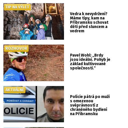
TIP NA VÝLET
Vedra k nevydržení?
Máme tipy, kam na
Příbramsku schovat
děti před sluncem a
vedrem
ROZHOVOR
Pavel Wohl: „Brdy
jsou ideální. Pohyb je
základ kultivované
společnosti.“
AKTUÁLNĚ
Policie pátrá po muži
s omezenou
svéprávností z
chráněného bydlení
na Příbramsku