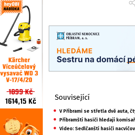
Související
•
V Příbrami se střetla dvě auta, čt
•
Příbramští hasiči hledají komisa
•
Video: Sedlčanští hasiči nacvičo