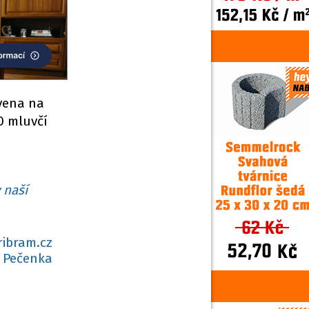
ovena na
0 mluvčí
 naší
ribram.cz
 Pečenka