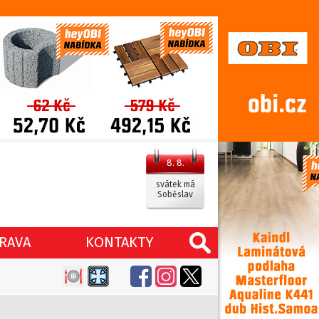
8. 8.
svátek má
Soběslav
RAVA
KONTAKTY