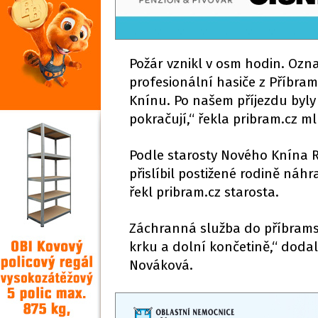
Požár vznikl v osm hodin. Ozna
profesionální hasiče z Příbra
Knínu. Po našem příjezdu byl
pokračují,“ řekla pribram.cz m
Podle starosty Nového Knína 
přislíbil postižené rodině náhr
řekl pribram.cz starosta.
Záchranná služba do příbrams
krku a dolní končetině,“ doda
Nováková.