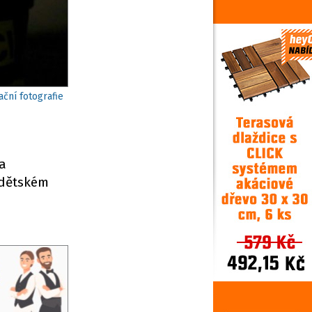
ční fotografie
a
 dětském