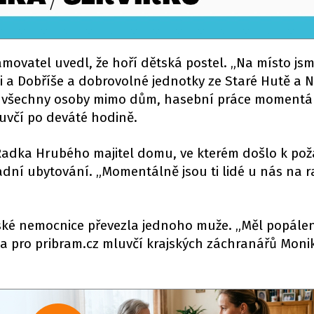
movatel uvedl, že hoří dětská postel. „Na místo jsm
mi a Dobříše a dobrovolné jednotky ze Staré Hutě a 
y všechny osoby mimo dům, hasební práce momentá
luvčí po deváté hodině.
Radka Hrubého majitel domu, ve kterém došlo k pož
adní ubytování. „Momentálně jsou ti lidé u nás na ra
ké nemocnice převezla jednoho muže. „Měl popále
la pro pribram.cz mluvčí krajských záchranářů Moni