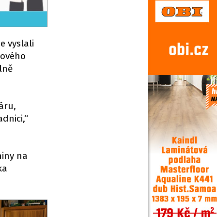
e vyslali
Nového
lně
áru,
dnici,“
niny na
ka