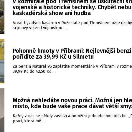
V Rožmitále pod Třemšínem se uskuteční sr
vojenské a historické techniky. Chybět neb
kaskadérská show ani hudba
Areál bývalých kasáren v Rožmitále pod Třemšínem ožije druhý
srpnový víkend vojenskou …
Pohonné hmoty v Příbrami: Nejlevnější benzi
pořídíte za 39,99 Kč u Silmetu
Za benzin Natural 95 zaplatíte momentálně v Příbrami v rozme
39,99 Kč do 42,50 Kč …
Možná nehledáte novou práci. Možná jen hl
místo, kde bude vaše práce dávat větší smy
Každý z nás se někdy zastaví a položí si jednoduchou otázku. 
práci, která mě …