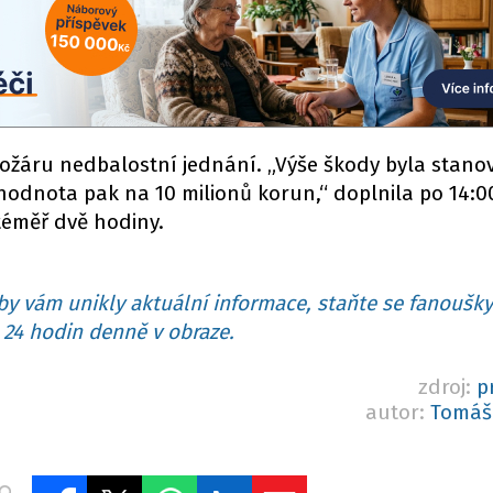
požáru nedbalostní jednání. „Výše škody byla stan
hodnota pak na 10 milionů korun,“ doplnila po 14:0
 téměř dvě hodiny.
y vám unikly aktuální informace, staňte se fanoušky
24 hodin denně v obraze.
zdroj:
p
autor:
Tomáš