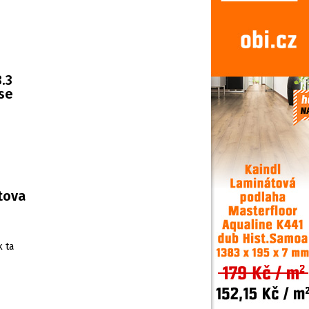
.3
 se
rtova
k ta