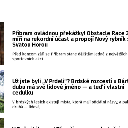
Příbram ovládnou překážky! Obstacle Race 3
míří na rekordní účast a propojí Nový rybník
Svatou Horou
Před koncem září se Příbram stane dějištěm jedné z největších
sportovních akcí …
Už jste byli „V Prdeli“? Brdské rozcestí u Bá
dubu má své lidové jméno — a teď i vlastní
cedulku
V brdských lesích existují místa, která mají oficiální názvy, a pa
druhá — lidová, …