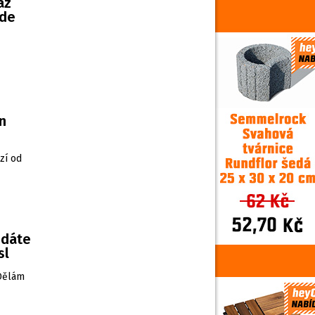
az
ude
n
zí od
edáte
sl
„Dělám