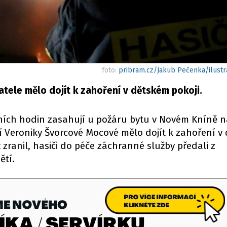
foto:
pribram.cz/Jakub Pečenka/ilustra
ele mělo dojít k zahoření v dětském pokoji.
nních hodin zasahují u požáru bytu v Novém Kníně n
čí Veroniky Švorcové Mocové mělo dojít k zahoření v
 zranil, hasiči do péče záchranné služby předali z
ětí.