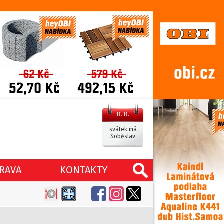
8. 8.
svátek má
Soběslav
RAVA
KONTAKTY