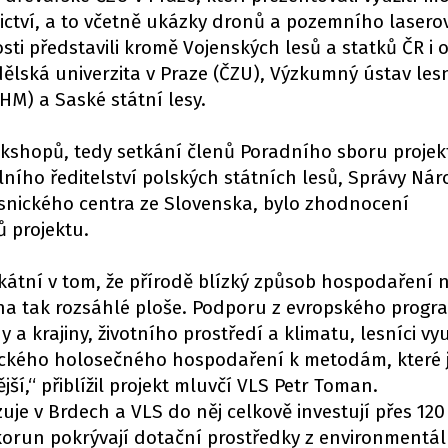
nictví, a to včetně ukázky dronů a pozemního laser
sti představili kromě Vojenských lesů a statků ČR i 
dělská univerzita v Praze (ČZU), Výzkumný ústav les
HM) a Saské státní lesy.
kshopů, tedy setkání členů Poradního sboru projek
ního ředitelství polských státních lesů, Správy Ná
nického centra ze Slovenska, bylo zhodnocení
 projektu.
ikátní v tom, že přírodě blízký způsob hospodaření 
na tak rozsáhlé ploše. Podporu z evropského progr
a krajiny, životního prostředí a klimatu, lesníci využ
ického holosečného hospodaření k metodám, které 
ší,“ přiblížil projekt mluvčí VLS Petr Toman.
zuje v Brdech a VLS do něj celkově investují přes 120
 korun pokrývají dotační prostředky z environmentá