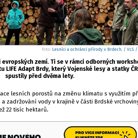
foto:
Lesníci a ochránci přírody v Brdech. / VLS
i evropských zemí. Ti se v rámci odborných worksho
tu LIFE Adapt Brdy, který Vojenské lesy a statky ČR
spustily před dvěma lety.
tace lesních porostů na změnu klimatu s využitím p
 zadržování vody v krajině v části Brdské vrchovin
ž 22 tisíc hektarů.