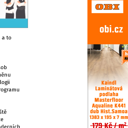
 a to
sob
změnu
ogii
 programu
ště
ce
moderních