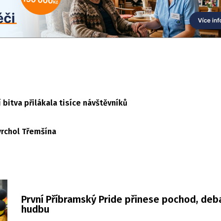
í bitva přilákala tisíce návštěvníků
vrchol Třemšína
První Příbramský Pride přinese pochod, deba
hudbu