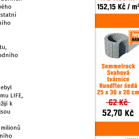
ového
ostatní
ního
tu,
rodního
nebyl
amu LIFE,
ijí k
jsou
 milionů
lního