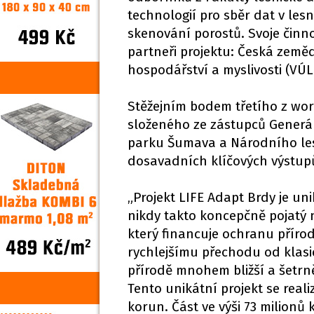
technologií pro sběr dat v les
skenování porostů. Svoje činno
partneři projektu: Česká země
hospodářství a myslivosti (VÚL
Stěžejním bodem třetího z wor
složeného ze zástupců Generál
parku Šumava a Národního les
dosavadních klíčových výstupů
„Projekt LIFE Adapt Brdy je un
nikdy takto koncepčně pojatý 
který financuje ochranu přírody 
rychlejšímu přechodu od klas
přírodě mnohem bližší a šetrněj
Tento unikátní projekt se reali
korun. Část ve výši 73 milionů