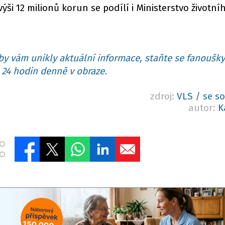
ši 12 milionů korun se podílí i Ministerstvo životní
y vám unikly aktuální informace, staňte se fanoušky
24 hodin denně v obraze.
zdroj:
VLS / se s
autor:
K