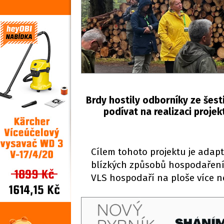
Brdy hostily odborníky ze šest
podívat na realizaci projek
Cílem tohoto projektu je adap
blízkých způsobů hospodaření a
VLS hospodaří na ploše více ne