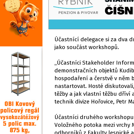
Účastnící delegace si za dva dn
jako součást workshopů.
„Účastníci Stakeholder Inform
demonstračních objektů Kudib
hospodaření a čerstvě v něm 
nastartovat. Hosté diskutovali,
těžby a jak vlastní těžbu dřív
technik divize Hořovice, Petr 
Účastníci druhého workshopu s
Voložného potoka mezi vrchy 
odborníků z Fakulty lesnické a