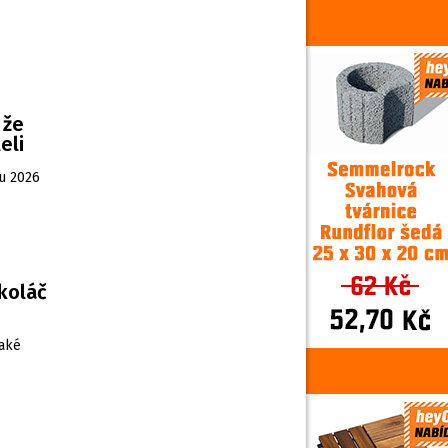
 že
eli
ku 2026
koláč
také