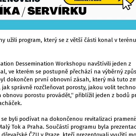
y užili program, který se z větší části konal v terénu
ation Dessemination Workshopu navštívili jeden z
al, ve kterém se postupně přechází na výběrný způ
byl dokončen první obnovní zásah, který má tuto 
 jak správně rozčleňovat porosty, jakou volit technol
í a obnovu porostu provádět,“ přiblížil jeden z bodů
Macháček.
e byli podívat na dokončenou revitalizaci prameni
Malý Tok a Praha. Součástí programu byla prezenta
 dřevařské ČZU v Praze, kteří prezentovali využití 