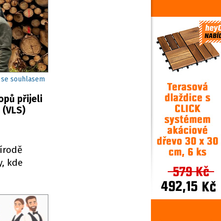
 / se souhlasem
pů přijeli
 (VLS)
řírodě
y, kde