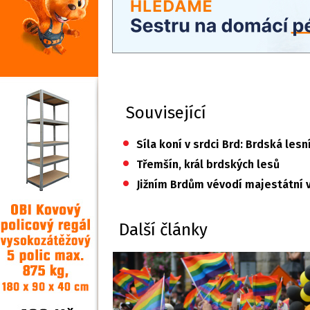
Související
•
Síla koní v srdci Brd: Brdská lesn
•
Třemšín, král brdských lesů
•
Jižním Brdům vévodí majestátní 
Další články