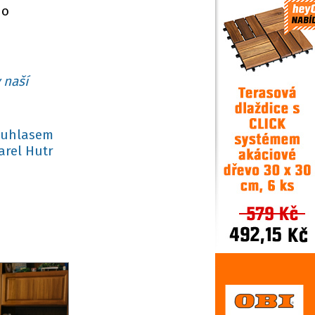
ho
 naší
ouhlasem
arel Hutr