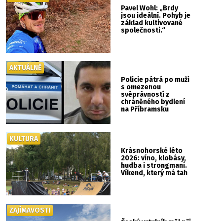
Pavel Wohl: „Brdy
jsou ideální. Pohyb je
základ kultivované
společnosti.“
AKTUÁLNĚ
Policie pátrá po muži
s omezenou
svéprávností z
chráněného bydlení
na Příbramsku
KULTURA
Krásnohorské léto
2026: víno, klobásy,
hudba i strongmani.
Víkend, který má tah
ZAJÍMAVOSTI