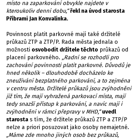
místo na zaparkování obvykle najdete v
kteroukoliv denní dobu,“
řekl na úvod starosta
Příbrami Jan Konvalinka.
Povinnost platit parkovné mají také držitelé
průkazů ZTP a ZTP/P. Rada města jednala o
možnosti
osvobodit držitele těchto
průkazů od
placení parkovného.
„Radní se rozhodli pro
zachování povinnosti platit parkovné. Důvodů je
hned několik – dlouhodobě docházelo ke
zneužívání bezplatného parkování, a to zejména
v centru města. Držitelé průkazů jsou zvýhodněni
již tím, že mají vyhražená parkovací místa, mají
tedy snazší přístup k parkování, a navíc mají i
zvýhodnění v rámci přepravy v MHD,“
uvedl
starosta
s tím, že držitele průkazů ZTP a ZTP/P
nelze a priori posuzovat jako osoby nemajetné.
„Máme zde mnoho jiných osob bez průkazů,