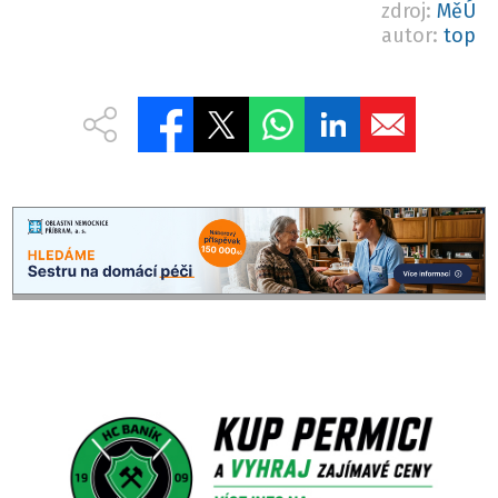
zdroj:
MěÚ
autor:
top