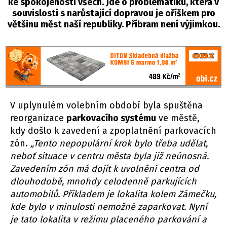
ke spokojenosti všech. Jde o problematiku, která v
souvislosti s narůstající dopravou je oříškem pro
většinu měst naší republiky. Příbram není výjimkou.
V uplynulém volebním období byla spuštěna
reorganizace
parkovacího systému
ve městě,
kdy došlo k zavedení a zpoplatnění parkovacích
zón.
„Tento nepopulární krok bylo třeba udělat,
neboť situace v centru města byla již neúnosná.
Zavedením zón má dojít k uvolnění centra od
dlouhodobě, mnohdy celodenně parkujících
automobilů. Příkladem je lokalita kolem Zámečku,
kde bylo v minulosti nemožné zaparkovat. Nyní
je tato lokalita v režimu placeného parkování a