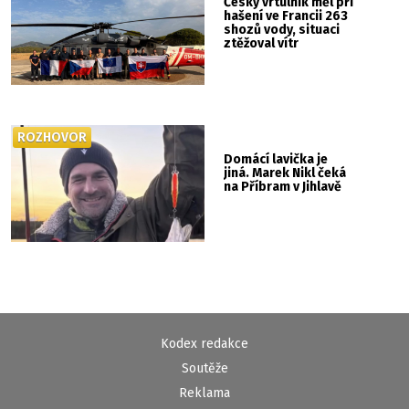
Český vrtulník měl při
hašení ve Francii 263
shozů vody, situaci
ztěžoval vítr
ROZHOVOR
Domácí lavička je
jiná. Marek Nikl čeká
na Příbram v Jihlavě
Kodex redakce
Soutěže
Reklama