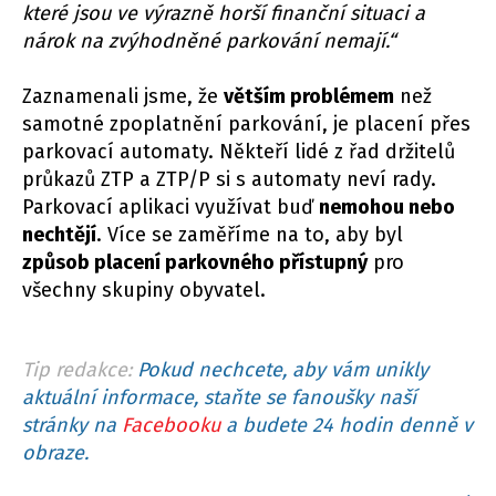
které jsou ve výrazně horší finanční situaci a
nárok na zvýhodněné parkování nemají.“
Zaznamenali jsme, že
větším problémem
než
samotné zpoplatnění parkování, je placení přes
parkovací automaty. Někteří lidé z řad držitelů
průkazů ZTP a ZTP/P si s automaty neví rady.
Parkovací aplikaci využívat buď
nemohou nebo
nechtějí
. Více se zaměříme na to, aby byl
způsob placení parkovného přístupný
pro
všechny skupiny obyvatel.
Tip redakce:
Pokud nechcete, aby vám unikly
aktuální informace, staňte se fanoušky naší
stránky na
Facebooku
a budete 24 hodin denně v
obraze.