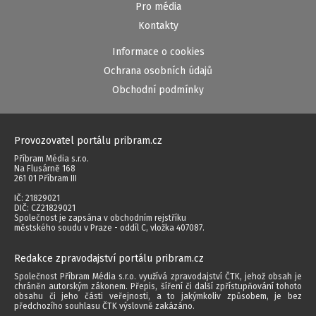
Pro média
Kontakty
Informace o cookies
Ochrana osobních údajů
Obchodní podmínky
Provozovatel portálu pribram.cz
Příbram Média s.r.o.
Na Flusárně 168
261 01 Příbram III
IČ: 21829021
DIČ: CZ21829021
Společnost je zapsána v obchodním rejstříku
městského soudu v Praze - oddíl C, vložka 407087.
Redakce zpravodajství portálu pribram.cz
Společnost Příbram Média s.r.o. využívá zpravodajství ČTK, jehož obsah je
chráněn autorským zákonem. Přepis, šíření či další zpřístupňování tohoto
obsahu či jeho části veřejnosti, a to jakýmkoliv způsobem, je bez
předchozího souhlasu ČTK výslovně zakázáno.