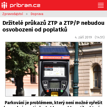
Zpravodajství
»
Doprava
Držitelé průkazů ZTP a ZTP/P nebudou
osvobozeni od poplatků
4. září 2019 (14:51)
Parkování je problémem, který není možné vyřešit