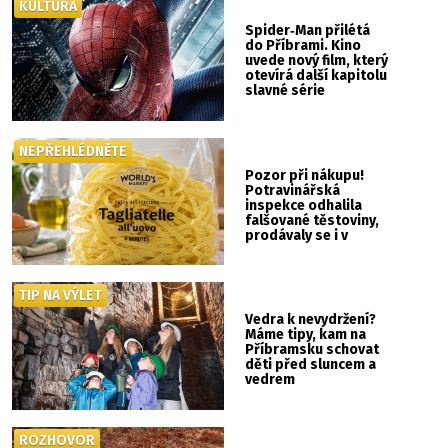
KULTURA
Spider‑Man přilétá
do Příbrami. Kino
uvede nový film, který
otevírá další kapitolu
slavné série
NEPŘEHLÉDNĚTE
Pozor při nákupu!
Potravinářská
inspekce odhalila
falšované těstoviny,
prodávaly se i v
Albertu
TIP NA VÝLET
Vedra k nevydržení?
Máme tipy, kam na
Příbramsku schovat
děti před sluncem a
vedrem
ROZHOVOR