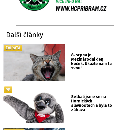
Další články
ZVÍŘATA
8. srpna je
Mezinárodní den
koček. Ukažte nám tu
svou!
PR
Setkali jsme se na
Hornických
slavnostech a byla to
zábava