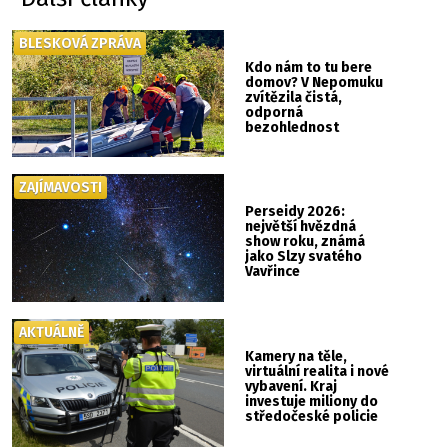
BLESKOVÁ ZPRÁVA
Kdo nám to tu bere
domov? V Nepomuku
zvítězila čistá,
odporná
bezohlednost
ZAJÍMAVOSTI
Perseidy 2026:
největší hvězdná
show roku, známá
jako Slzy svatého
Vavřince
AKTUÁLNĚ
Kamery na těle,
virtuální realita i nové
vybavení. Kraj
investuje miliony do
středočeské policie