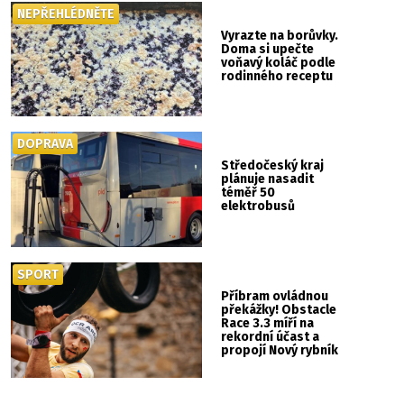
NEPŘEHLÉDNĚTE
Vyrazte na borůvky.
Doma si upečte
voňavý koláč podle
rodinného receptu
DOPRAVA
Středočeský kraj
plánuje nasadit
téměř 50
elektrobusů
SPORT
Příbram ovládnou
překážky! Obstacle
Race 3.3 míří na
rekordní účast a
propojí Nový rybník
se Svatou Horou