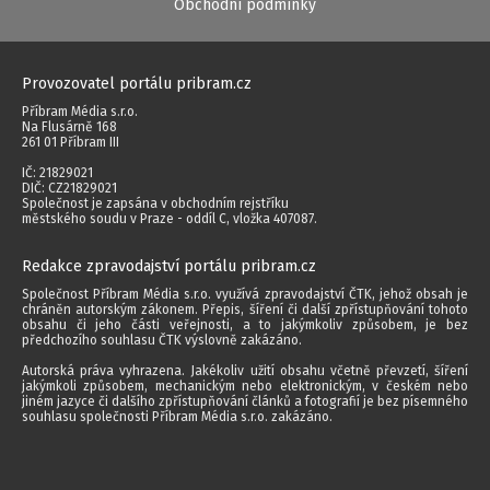
Obchodní podmínky
Provozovatel portálu pribram.cz
Příbram Média s.r.o.
Na Flusárně 168
261 01 Příbram III
IČ: 21829021
DIČ: CZ21829021
Společnost je zapsána v obchodním rejstříku
městského soudu v Praze - oddíl C, vložka 407087.
Redakce zpravodajství portálu pribram.cz
Společnost Příbram Média s.r.o. využívá zpravodajství ČTK, jehož obsah je
chráněn autorským zákonem. Přepis, šíření či další zpřístupňování tohoto
obsahu či jeho části veřejnosti, a to jakýmkoliv způsobem, je bez
předchozího souhlasu ČTK výslovně zakázáno.
Autorská práva vyhrazena. Jakékoliv užití obsahu včetně převzetí, šíření
jakýmkoli způsobem, mechanickým nebo elektronickým, v českém nebo
jiném jazyce či dalšího zpřístupňování článků a fotografií je bez písemného
souhlasu společnosti Příbram Média s.r.o. zakázáno.
2014 - 2026 © Příbram Média s.r.o.