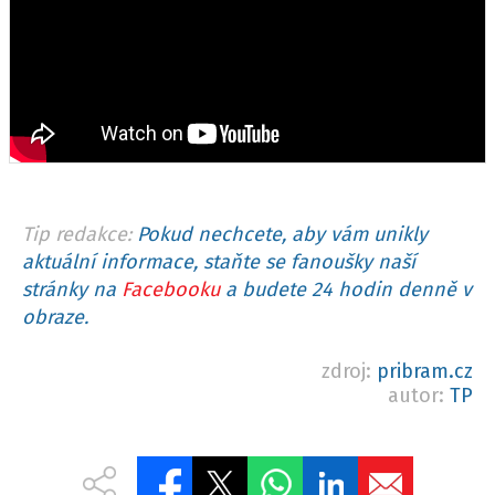
Tip redakce:
Pokud nechcete, aby vám unikly
aktuální informace, staňte se fanoušky naší
stránky na
Facebooku
a budete 24 hodin denně v
obraze.
zdroj:
pribram.cz
autor:
TP