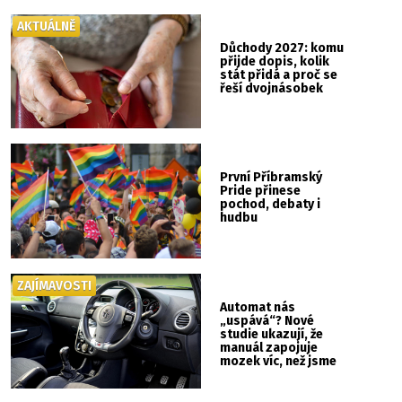
AKTUÁLNĚ
Důchody 2027: komu
přijde dopis, kolik
stát přidá a proč se
řeší dvojnásobek
První Příbramský
Pride přinese
pochod, debaty i
hudbu
ZAJÍMAVOSTI
Automat nás
„uspává“? Nové
studie ukazují, že
manuál zapojuje
mozek víc, než jsme
si mysleli