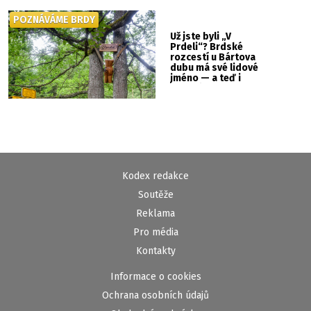
POZNÁVÁME BRDY
Už jste byli „V
Prdeli“? Brdské
rozcestí u Bártova
dubu má své lidové
jméno — a teď i
vlastní cedulku
Kodex redakce
Soutěže
Reklama
Pro média
Kontakty
Informace o cookies
Ochrana osobních údajů