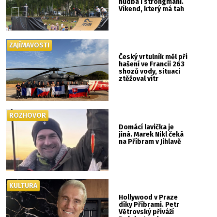
hudba i strongmani.
Víkend, který má tah
ZAJÍMAVOSTI
Český vrtulník měl při
hašení ve Francii 263
shozů vody, situaci
ztěžoval vítr
ROZHOVOR
Domácí lavička je
jiná. Marek Nikl čeká
na Příbram v Jihlavě
KULTURA
Hollywood v Praze
díky Příbrami. Petr
Větrovský přiváží