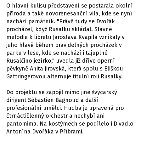
O hlavní kulisu představení se postarala okolní
příroda a také novorenesanční vila, kde se nyní
nachází památník. "Právě tudy se Dvořák
procházel, když Rusalku skládal. Slavné
melodie k libretu Jaroslava Kvapila vznikaly v
jeho hlavě během pravidelných procházek v
parku v lese, kde se nachází i tajuplné
Rusalčino jezírko," uvedla již dříve operní
pěvkyně Anita Jirovská, která spolu s Eliškou
Gattringerovou alternuje titulní roli Rusalky.
Do projektu se zapojil mimo jiné švýcarský
dirigent Sébastien Bagnoud a další
profesionální umělci. Hudba je upravená pro
čtrnáctičlenný orchestr a nechybí ani
pantomima. Na kostýmech se podílelo i Divadlo
Antonína Dvořáka v
Příbrami
.