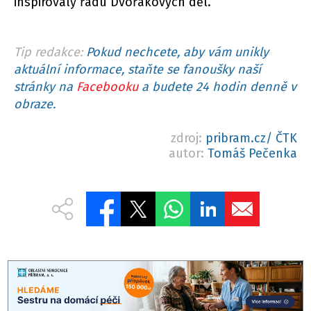
inspirovaly řadu Dvořákových děl.
Tip redakce:
Pokud nechcete, aby vám unikly
aktuální informace, staňte se fanoušky naší
stránky na
Facebooku
a budete 24 hodin denně v
obraze.
zdroj:
pribram.cz/ ČTK
autor:
Tomáš Pečenka