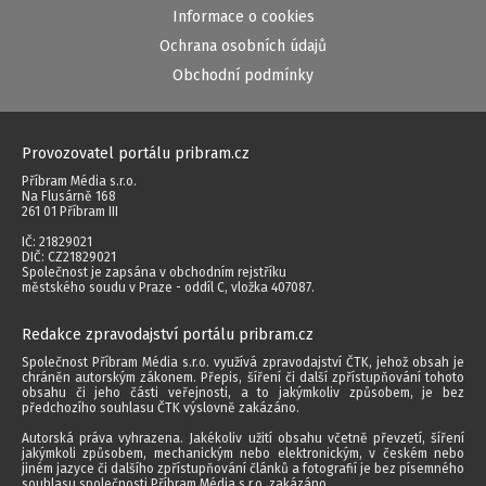
Informace o cookies
Ochrana osobních údajů
Obchodní podmínky
Provozovatel portálu pribram.cz
Příbram Média s.r.o.
Na Flusárně 168
261 01 Příbram III
IČ: 21829021
DIČ: CZ21829021
Společnost je zapsána v obchodním rejstříku
městského soudu v Praze - oddíl C, vložka 407087.
Redakce zpravodajství portálu pribram.cz
Společnost Příbram Média s.r.o. využívá zpravodajství ČTK, jehož obsah je
chráněn autorským zákonem. Přepis, šíření či další zpřístupňování tohoto
obsahu či jeho části veřejnosti, a to jakýmkoliv způsobem, je bez
předchozího souhlasu ČTK výslovně zakázáno.
Autorská práva vyhrazena. Jakékoliv užití obsahu včetně převzetí, šíření
jakýmkoli způsobem, mechanickým nebo elektronickým, v českém nebo
jiném jazyce či dalšího zpřístupňování článků a fotografií je bez písemného
souhlasu společnosti Příbram Média s.r.o. zakázáno.