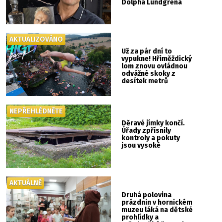
Dolpha Lundgrena
AKTUALIZOVÁNO
Už za pár dní to
vypukne! Hřiměždický
lom znovu ovládnou
odvážné skoky z
desítek metrů
NEPŘEHLÉDNĚTE
Děravé jímky končí.
Úřady zpřísnily
kontroly a pokuty
jsou vysoké
AKTUÁLNĚ
Druhá polovina
prázdnin v hornickém
muzeu láká na dětské
prohlídky a