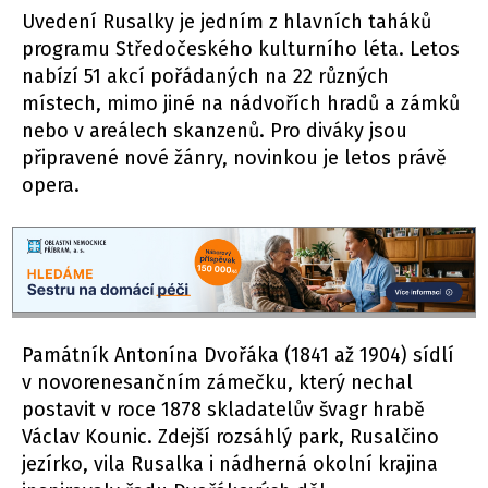
Uvedení Rusalky je jedním z hlavních taháků
programu Středočeského kulturního léta. Letos
nabízí 51 akcí pořádaných na 22 různých
místech, mimo jiné na nádvořích hradů a zámků
nebo v areálech skanzenů. Pro diváky jsou
připravené nové žánry, novinkou je letos právě
opera.
Památník Antonína Dvořáka (1841 až 1904) sídlí
v novorenesančním zámečku, který nechal
postavit v roce 1878 skladatelův švagr hrabě
Václav Kounic. Zdejší rozsáhlý park, Rusalčino
jezírko, vila Rusalka i nádherná okolní krajina