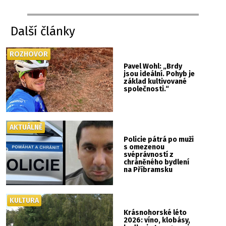
Další články
ROZHOVOR
Pavel Wohl: „Brdy
jsou ideální. Pohyb je
základ kultivované
společnosti.“
AKTUÁLNĚ
Policie pátrá po muži
s omezenou
svéprávností z
chráněného bydlení
na Příbramsku
KULTURA
Krásnohorské léto
2026: víno, klobásy,