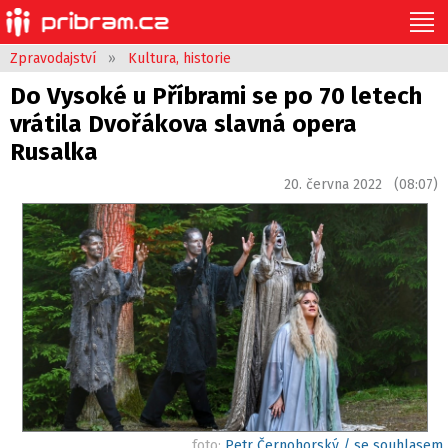
Zpravodajství
»
Kultura, historie
Do Vysoké u Příbrami se po 70 letech
vrátila Dvořákova slavná opera
Rusalka
20. června 2022 (08:07)
foto:
Petr Černohorský / se souhlasem