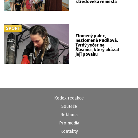
středověká řemesla
SPORT
Zlomený palec,
nezlomená Pudilová.
Tvrdý večer na
Štvanici, který ukázal
její povahu
Kodex redakce
Soutěže
Reklama
Pro média
Kontakty