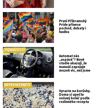
První Příbramský
Pride přinese
pochod, debaty i
hudbu
ZAJÍMAVOSTI
Automat nás
„uspává“? Nové
studie ukazují, že
manuál zapojuje
mozek víc, než jsme
si mysleli
NEPŘEHLÉDNĚTE
Vyrazte na borůvky.
Doma si upečte
voňavý koláč podle
rodinného receptu