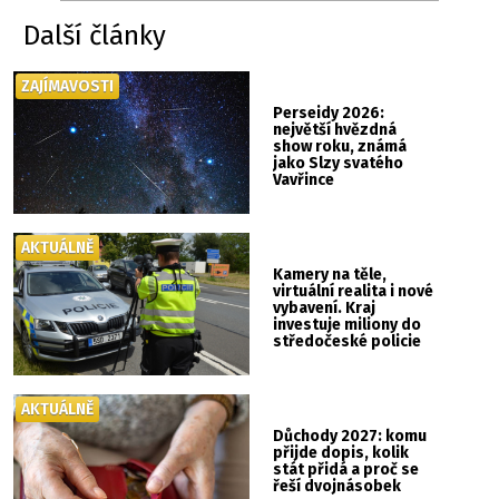
Další články
ZAJÍMAVOSTI
Perseidy 2026:
největší hvězdná
show roku, známá
jako Slzy svatého
Vavřince
AKTUÁLNĚ
Kamery na těle,
virtuální realita i nové
vybavení. Kraj
investuje miliony do
středočeské policie
AKTUÁLNĚ
Důchody 2027: komu
přijde dopis, kolik
stát přidá a proč se
řeší dvojnásobek