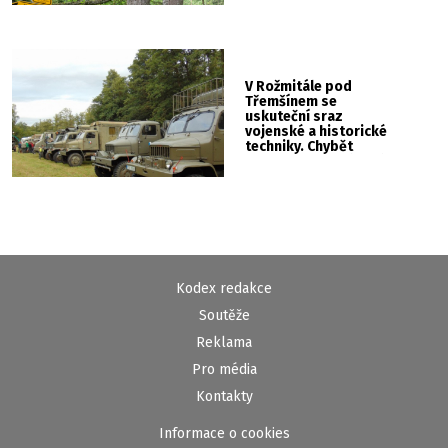
V Rožmitále pod
Třemšínem se
uskuteční sraz
vojenské a historické
techniky. Chybět
nebude kaskadérská
show ani hudba
Kodex redakce
Soutěže
Reklama
Pro média
Kontakty
Informace o cookies