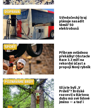
DOPRAVA
Středočeský kraj
plánuje nasadit
téměř 50
elektrobusů
SPORT
Příbram ovládnou
překážky! Obstacle
Race 3.3 míří na
rekordní účast a
propojí Nový rybník
se Svatou Horou
POZNÁVÁME BRDY
Už jste byli „V
Prdeli“? Brdské
rozcestí u Bártova
dubu má své lidové
jméno — a teď i
vlastní cedulku