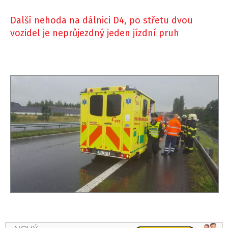
Další nehoda na dálnici D4, po střetu dvou
vozidel je neprůjezdný jeden jízdní pruh