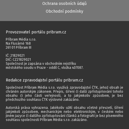
Ochrana osobních údajů
Obchodní podmínky
Provozovatel portálu pribram.cz
Příbram Média s.r.o.
Na Flusárně 168
261 01 Příbram III
IČ: 21829021
DIČ: CZ21829021
Společnost je zapsána v obchodním rejstříku
městského soudu v Praze - oddíl C, vložka 407087.
Redakce zpravodajství portálu pribram.cz
Společnost Příbram Média s.r.o. využívá zpravodajství ČTK, jehož obsah je
chráněn autorským zákonem. Přepis, šíření či další zpřístupňování tohoto
obsahu či jeho části veřejnosti, a to jakýmkoliv způsobem, je bez
předchozího souhlasu ČTK výslovně zakázáno.
Autorská práva vyhrazena. Jakékoliv užití obsahu včetně převzetí, šíření
jakýmkoli způsobem, mechanickým nebo elektronickým, v českém nebo
jiném jazyce či dalšího zpřístupňování článků a fotografií je bez písemného
souhlasu společnosti Příbram Média s.r.o. zakázáno.