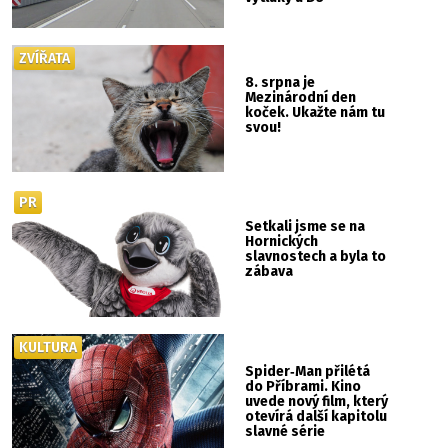
ZVÍŘATA
8. srpna je
Mezinárodní den
koček. Ukažte nám tu
svou!
PR
Setkali jsme se na
Hornických
slavnostech a byla to
zábava
KULTURA
Spider‑Man přilétá
do Příbrami. Kino
uvede nový film, který
otevírá další kapitolu
slavné série