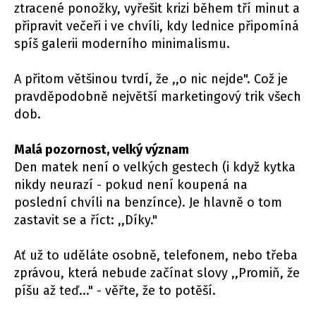
ztracené ponožky, vyřešit krizi během tří minut a
připravit večeři i ve chvíli, kdy lednice připomíná
spíš galerii moderního minimalismu.
A přitom většinou tvrdí, že ,,o nic nejde". Což je
pravděpodobně největší marketingový trik všech
dob.
Malá pozornost, velký význam
Den matek není o velkých gestech (i když kytka
nikdy neurazí - pokud není koupená na
poslední chvíli na benzínce). Je hlavně o tom
zastavit se a říct: ,,Díky."
Ať už to uděláte osobně, telefonem, nebo třeba
zprávou, která nebude začínat slovy ,,Promiň, že
píšu až teď..." - věřte, že to potěší.