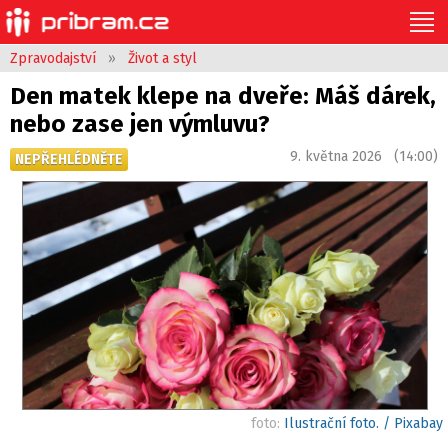
Zpravodajství
»
Život a styl
Den matek klepe na dveře: Máš dárek,
nebo zase jen výmluvu?
9. května 2026 (14:00)
NEPŘEHLÉDNĚTE
foto:
Ilustrační foto. / Pixabay