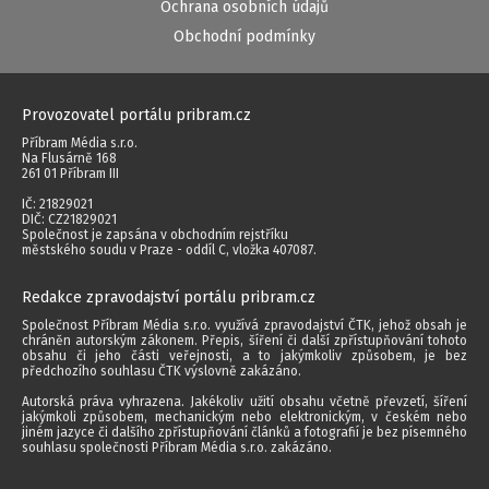
Ochrana osobních údajů
Obchodní podmínky
Provozovatel portálu pribram.cz
Příbram Média s.r.o.
Na Flusárně 168
261 01 Příbram III
IČ: 21829021
DIČ: CZ21829021
Společnost je zapsána v obchodním rejstříku
městského soudu v Praze - oddíl C, vložka 407087.
Redakce zpravodajství portálu pribram.cz
Společnost Příbram Média s.r.o. využívá zpravodajství ČTK, jehož obsah je
chráněn autorským zákonem. Přepis, šíření či další zpřístupňování tohoto
obsahu či jeho části veřejnosti, a to jakýmkoliv způsobem, je bez
předchozího souhlasu ČTK výslovně zakázáno.
Autorská práva vyhrazena. Jakékoliv užití obsahu včetně převzetí, šíření
jakýmkoli způsobem, mechanickým nebo elektronickým, v českém nebo
jiném jazyce či dalšího zpřístupňování článků a fotografií je bez písemného
souhlasu společnosti Příbram Média s.r.o. zakázáno.