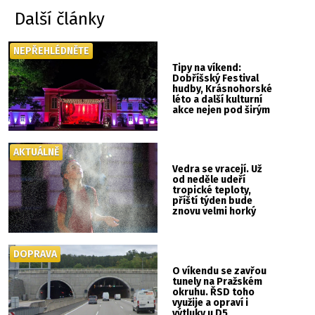
Další články
NEPŘEHLÉDNĚTE
Tipy na víkend:
Dobříšský Festival
hudby, Krásnohorské
léto a další kulturní
akce nejen pod širým
nebem
AKTUÁLNĚ
Vedra se vracejí. Už
od neděle udeří
tropické teploty,
příští týden bude
znovu velmi horký
DOPRAVA
O víkendu se zavřou
tunely na Pražském
okruhu. ŘSD toho
využije a opraví i
výtluky u D5