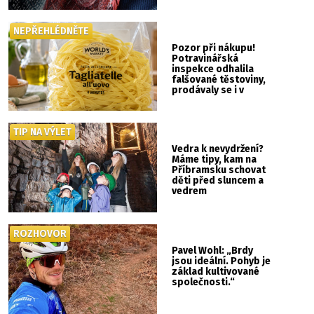
NEPŘEHLÉDNĚTE
Pozor při nákupu!
Potravinářská
inspekce odhalila
falšované těstoviny,
prodávaly se i v
Albertu
TIP NA VÝLET
Vedra k nevydržení?
Máme tipy, kam na
Příbramsku schovat
děti před sluncem a
vedrem
ROZHOVOR
Pavel Wohl: „Brdy
jsou ideální. Pohyb je
základ kultivované
společnosti.“