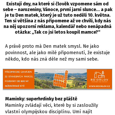
Existují dny, na které si člověk vzpomene sám od
sebe – narozeniny, Vánoce, první jarní slunce… a pak
je tu Den matek, který je už tuto neděli 10. května.
Ten si většina z nás připomene až ve chvíli, kdy nás
na něj upozorní reklama, kalendář nebo nenápadná
otázka: „Tak co jsi letos koupil mamce?“
A právě proto má Den matek smysl. Ne jako
povinnost, ale jako milé připomenutí, že existuje
někdo, kdo nás zná déle než my sami sebe.
Maminky: superhrdinky bez pláště
Maminky zvládají věci, které by si zasloužily
vlastní olympijskou disciplínu. Umí najít