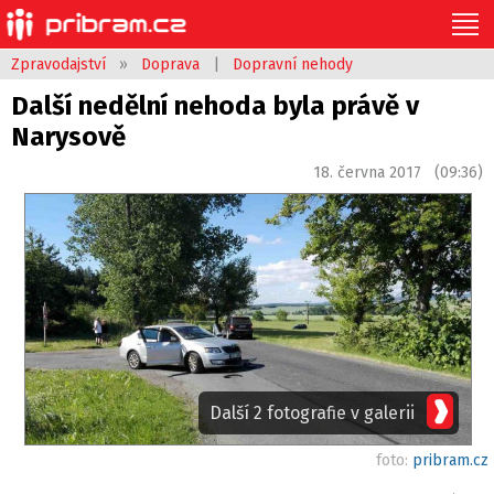
Zpravodajství
»
Doprava
|
Dopravní nehody
Další nedělní nehoda byla právě v
Narysově
18. června 2017 (09:36)
Další 2 fotografie v galerii
foto:
pribram.cz