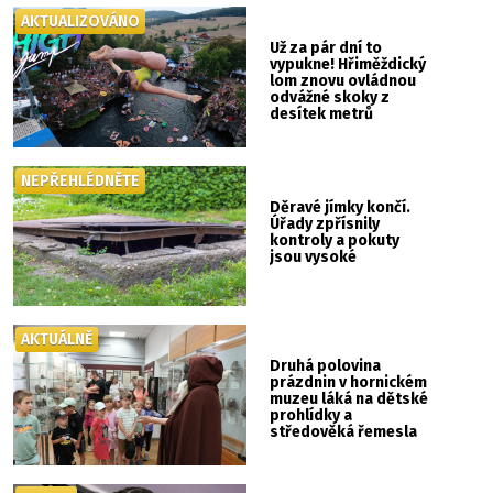
AKTUALIZOVÁNO
Už za pár dní to
vypukne! Hřiměždický
lom znovu ovládnou
odvážné skoky z
desítek metrů
NEPŘEHLÉDNĚTE
Děravé jímky končí.
Úřady zpřísnily
kontroly a pokuty
jsou vysoké
AKTUÁLNĚ
Druhá polovina
prázdnin v hornickém
muzeu láká na dětské
prohlídky a
středověká řemesla