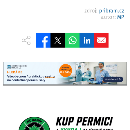
zdroj:
pribram.cz
autor:
MP