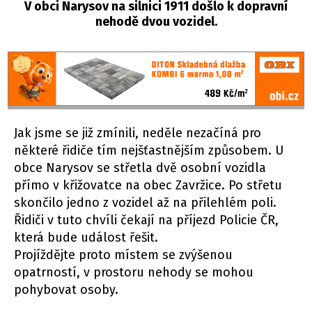
V obci Narysov na silnici 1911 došlo k dopravní
nehodě dvou vozidel.
Jak jsme se již zmínili, neděle nezačíná pro
některé řidiče tím nejšťastnějším způsobem. U
obce Narysov se střetla dvě osobní vozidla
přímo v křižovatce na obec Zavržice. Po střetu
skončilo jedno z vozidel až na přilehlém poli.
Řidiči v tuto chvíli čekají na příjezd Policie ČR,
která bude událost řešit.
Projíždějte proto místem se zvýšenou
opatrností, v prostoru nehody se mohou
pohybovat osoby.