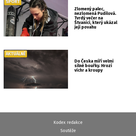
SPORT
Zlomený palec,
nezlomená Pudilová.
Tvrdý večer na
Štvanici, který ukázal
její povahu
AKTUÁLNĚ
Do Česka míří velmi
silné bouřky. Hrozí
vichr a kroupy
Kodex redakce
Soutěže