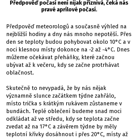
Předpověď počasí není nijak příznivá, čeká nás
pravé aprílové počasí.
Předpověď meteorologů a současně výhled na
nejbližší hodiny a dny nás mnoho nepotěší. Přes
den se teploty budou pohybovat okolo 10°C a v
noci klesnou místy dokonce na -2 až -4°C. Dnes
můžeme očekávat přeháňky, které začnou
ubývat až k večeru, kdy se začne protrhávat
oblačnost.
Skutečně to nevypadá, že by nás nějak
významně slunce začátkem týdne zahřálo,
místo trička s krátkým rukávem zůstaneme v
bundách. Teplé oblečení budeme snad moci
odkládat až ve středu, kdy se teplota začne
zvedat až na 17°C a závěrem týdne by měly
teplotní křivky dosáhnout i přes 20°C, místy až