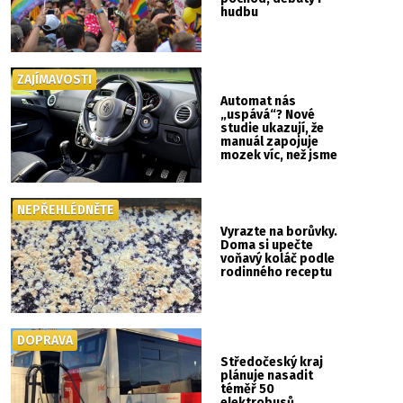
hudbu
ZAJÍMAVOSTI
Automat nás
„uspává“? Nové
studie ukazují, že
manuál zapojuje
mozek víc, než jsme
si mysleli
NEPŘEHLÉDNĚTE
Vyrazte na borůvky.
Doma si upečte
voňavý koláč podle
rodinného receptu
DOPRAVA
Středočeský kraj
plánuje nasadit
téměř 50
elektrobusů