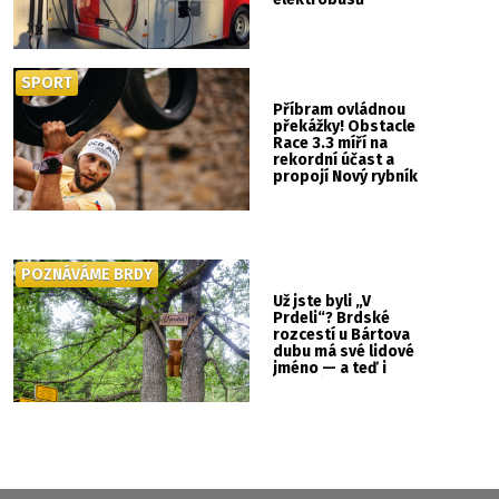
SPORT
Příbram ovládnou
překážky! Obstacle
Race 3.3 míří na
rekordní účast a
propojí Nový rybník
se Svatou Horou
POZNÁVÁME BRDY
Už jste byli „V
Prdeli“? Brdské
rozcestí u Bártova
dubu má své lidové
jméno — a teď i
vlastní cedulku