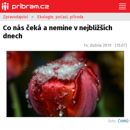
Zpravodajství
»
Ekologie, počasí, příroda
Co nás čeká a nemine v nejbližších
dnech
14. dubna 2019 (15:07)
foto:
ČHMÚ