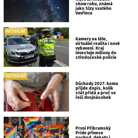
show roku, známá
jako Slzy svatého
Vavřince
AKTUÁLNĚ
Kamery na těle,
virtuální realita i nové
vybavení. Kraj
investuje miliony do
středočeské policie
AKTUÁLNĚ
Důchody 2027: komu
přijde dopis, kolik
stát přidá a proč se
řeší dvojnásobek
První Příbramský
Pride přinese
pochod, debaty i