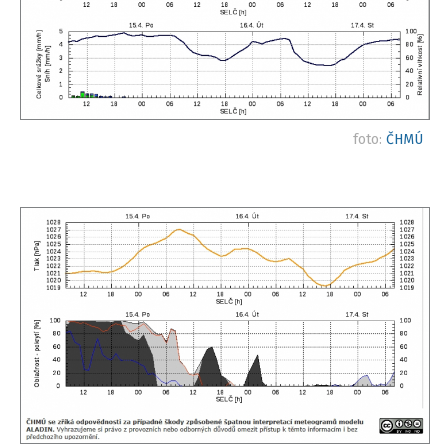
foto:
ČHMÚ