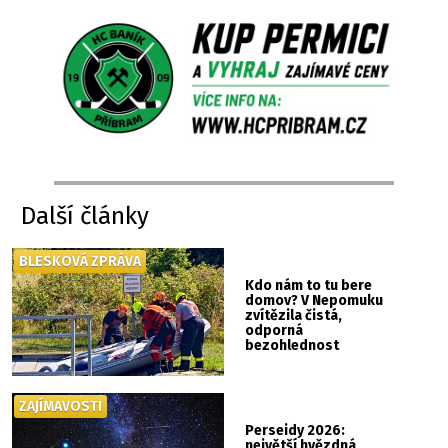
Další články
BLESKOVÁ ZPRÁVA
Kdo nám to tu bere
domov? V Nepomuku
zvítězila čistá,
odporná
bezohlednost
ZAJÍMAVOSTI
Perseidy 2026:
největší hvězdná