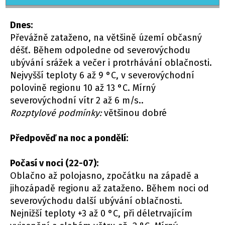
Dnes:
Převážně zataženo, na většině území občasný
déšť. Během odpoledne od severovýchodu
ubývání srážek a večer i protrhávání oblačnosti.
Nejvyšší teploty 6 až 9 °C, v severovýchodní
polovině regionu 10 až 13 °C. Mírný
severovýchodní vítr 2 až 6 m/s..
Rozptylové podmínky:
většinou dobré
Předpověď na noc a pondělí:
Počasí v noci (22-07):
Oblačno až polojasno, zpočátku na západě a
jihozápadě regionu až zataženo. Během noci od
severovýchodu další ubývání oblačnosti.
Nejnižší teploty +3 až 0 °C, při déletrvajícím