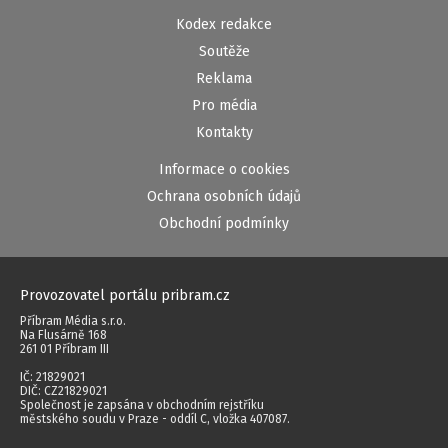
Kodex redakce
Soutěže
Reklama
Pro média
Kontakty
Informace o cookies
Ochrana osobních údajů
Obchodní podmínky
Provozovatel portálu pribram.cz
Příbram Média s.r.o.
Na Flusárně 168
261 01 Příbram III
IČ: 21829021
DIČ: CZ21829021
Společnost je zapsána v obchodním rejstříku
městského soudu v Praze - oddíl C, vložka 407087.