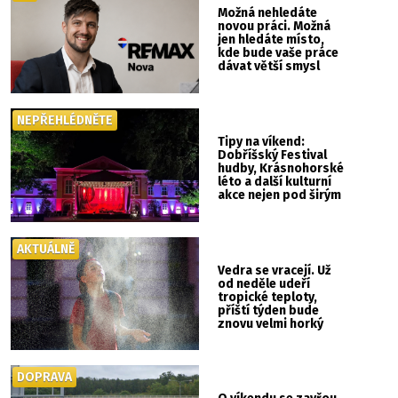
Možná nehledáte
novou práci. Možná
jen hledáte místo,
kde bude vaše práce
dávat větší smysl
NEPŘEHLÉDNĚTE
Tipy na víkend:
Dobříšský Festival
hudby, Krásnohorské
léto a další kulturní
akce nejen pod širým
nebem
AKTUÁLNĚ
Vedra se vracejí. Už
od neděle udeří
tropické teploty,
příští týden bude
znovu velmi horký
DOPRAVA