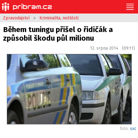
Zpravodajství
»
Kriminalita, neštěstí
Během tuningu přišel o řidičák a
způsobil škodu půl milionu
12. srpna 2014 (09:11)
foto:
sxc