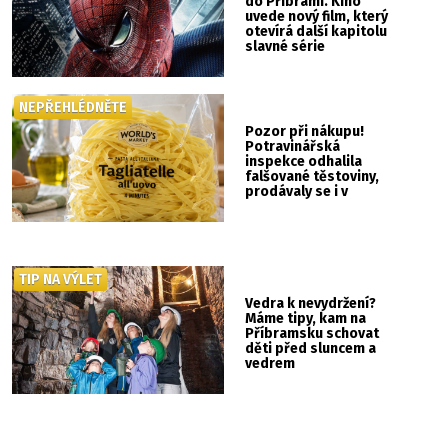
do Příbrami. Kino
uvede nový film, který
otevírá další kapitolu
slavné série
NEPŘEHLÉDNĚTE
Pozor při nákupu!
Potravinářská
inspekce odhalila
falšované těstoviny,
prodávaly se i v
Albertu
TIP NA VÝLET
Vedra k nevydržení?
Máme tipy, kam na
Příbramsku schovat
děti před sluncem a
vedrem