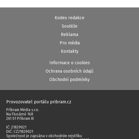
Kodex redakce
Soutěže
Reklama
Pro média
Kontakty
Informace o cookies
Ochrana osobních údajů
Obchodní podmínky
Provozovatel portálu pribram.cz
Příbram Média s.r.o.
Na Flusárně 168
261 01 Příbram III
IČ: 21829021
DIČ: CZ21829021
Společnost je zapsána v obchodním rejstříku