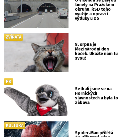
O víkendu se zavřou
tunely na Pražském
okruhu. ŘSD toho
využije a opraví i
výtluky u D5
ZVÍŘATA
8. srpna je
Mezinárodní den
koček. Ukažte nám tu
svou!
PR
Setkali jsme se na
Hornických
slavnostech a byla to
zábava
KULTURA
Spider‑Man přilétá