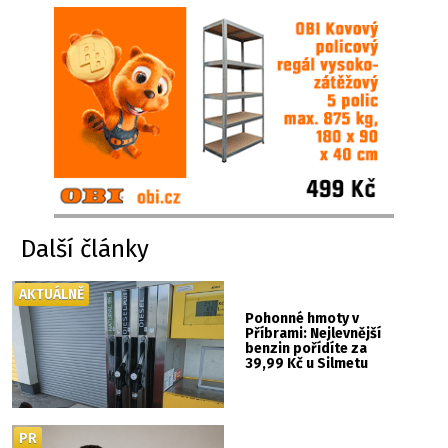
Další články
AKTUÁLNĚ
Pohonné hmoty v
Příbrami: Nejlevnější
benzin pořídíte za
39,99 Kč u Silmetu
PR