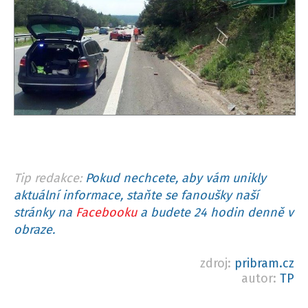
Tip redakce:
Pokud nechcete, aby vám unikly
aktuální informace, staňte se fanoušky naší
stránky na
Facebooku
a budete 24 hodin denně v
obraze.
zdroj:
pribram.cz
autor:
TP