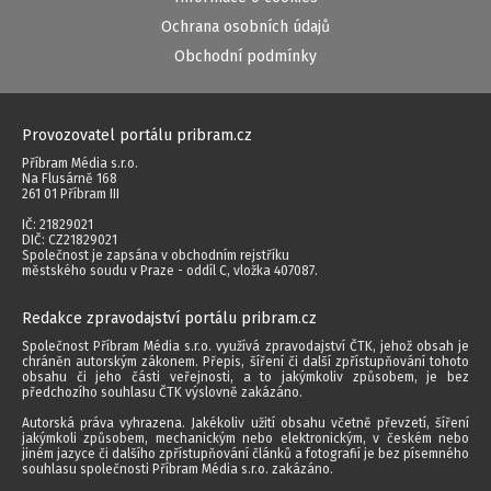
Ochrana osobních údajů
Obchodní podmínky
Provozovatel portálu pribram.cz
Příbram Média s.r.o.
Na Flusárně 168
261 01 Příbram III
IČ: 21829021
DIČ: CZ21829021
Společnost je zapsána v obchodním rejstříku
městského soudu v Praze - oddíl C, vložka 407087.
Redakce zpravodajství portálu pribram.cz
Společnost Příbram Média s.r.o. využívá zpravodajství ČTK, jehož obsah je
chráněn autorským zákonem. Přepis, šíření či další zpřístupňování tohoto
obsahu či jeho části veřejnosti, a to jakýmkoliv způsobem, je bez
předchozího souhlasu ČTK výslovně zakázáno.
Autorská práva vyhrazena. Jakékoliv užití obsahu včetně převzetí, šíření
jakýmkoli způsobem, mechanickým nebo elektronickým, v českém nebo
jiném jazyce či dalšího zpřístupňování článků a fotografií je bez písemného
souhlasu společnosti Příbram Média s.r.o. zakázáno.