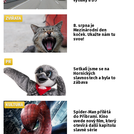
výtluky u D5
ZVÍŘATA
8. srpna je
Mezinárodní den
koček. Ukažte nám tu
svou!
PR
Setkali jsme se na
Hornických
slavnostech a byla to
zábava
KULTURA
Spider‑Man přilétá
do Příbrami. Kino
uvede nový film, který
otevírá další kapitolu
slavné série