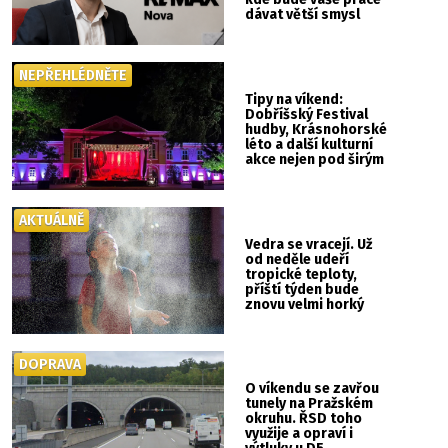
dávat větší smysl
NEPŘEHLÉDNĚTE
Tipy na víkend:
Dobříšský Festival
hudby, Krásnohorské
léto a další kulturní
akce nejen pod širým
nebem
AKTUÁLNĚ
Vedra se vracejí. Už
od neděle udeří
tropické teploty,
příští týden bude
znovu velmi horký
DOPRAVA
O víkendu se zavřou
tunely na Pražském
okruhu. ŘSD toho
využije a opraví i