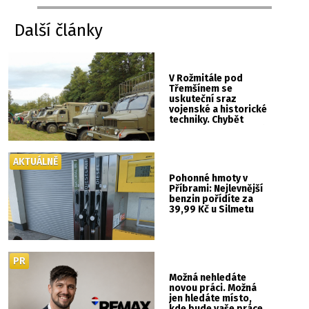
Další články
V Rožmitále pod
Třemšínem se
uskuteční sraz
vojenské a historické
techniky. Chybět
nebude kaskadérská
show ani hudba
AKTUÁLNĚ
Pohonné hmoty v
Příbrami: Nejlevnější
benzin pořídíte za
39,99 Kč u Silmetu
PR
Možná nehledáte
novou práci. Možná
jen hledáte místo,
kde bude vaše práce