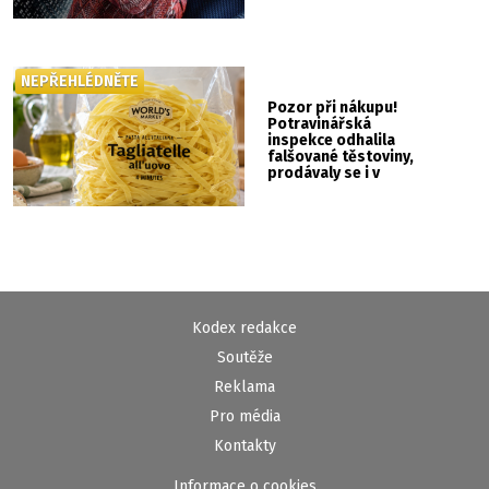
NEPŘEHLÉDNĚTE
Pozor při nákupu!
Potravinářská
inspekce odhalila
falšované těstoviny,
prodávaly se i v
Albertu
Kodex redakce
Soutěže
Reklama
Pro média
Kontakty
Informace o cookies